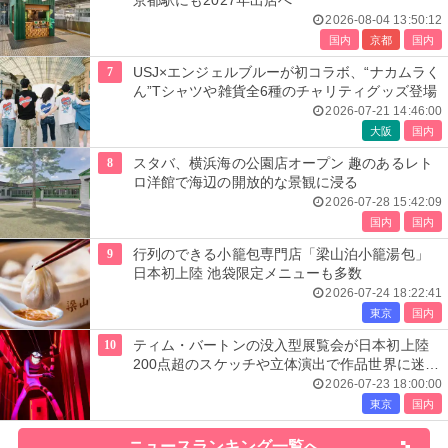
京都駅にも2027年出店へ
2026-08-04 13:50:12
国内
京都
国内
7
USJ×エンジェルブルーが初コラボ、“ナカムラく
ん”Tシャツや雑貨全6種のチャリティグッズ登場
2026-07-21 14:46:00
大阪
国内
8
スタバ、横浜海の公園店オープン 趣のあるレト
ロ洋館で海辺の開放的な景観に浸る
2026-07-28 15:42:09
国内
国内
9
行列のできる小籠包専門店「梁山泊小籠湯包」
日本初上陸 池袋限定メニューも多数
2026-07-24 18:22:41
東京
国内
10
ティム・バートンの没入型展覧会が日本初上陸
200点超のスケッチや立体演出で作品世界に迷い
込む
2026-07-23 18:00:00
東京
国内
ニュースランキング一覧へ