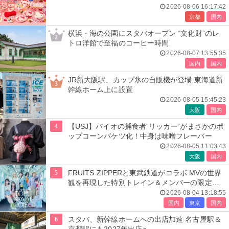
開催
2026-08-06 16:17:42
京都
国内
横浜・海の公園にスタバオープン “文化財”のレ
2
トロ洋館で至福のコーヒー時間
2026-08-07 13:55:35
国内
国内
JR新大阪駅、カップ氷の自販機が登場 東海道新
3
幹線ホーム上に設置
2026-08-05 15:45:23
大阪
国内
4
【USJ】バイオの捕食者“リッカー”がまさかのポ
ップコーンバケツ化！中身は味噌フレーバー
2026-08-05 11:03:43
大阪
国内
5
FRUITS ZIPPERと東武鉄道がコラボ MVの世界
観を再現した特別トレイン＆メンバーの限定ア
ナウンス
2026-08-04 13:18:55
国内
東京
国内
6
スタバ、新幹線ホームへの出店加速 名古屋駅＆