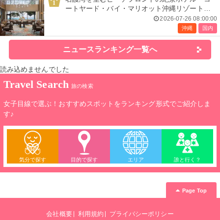
1
ートヤード・バイ・マリオット沖縄リゾート」
で叶える贅沢ステイ＜宿泊レポ＞
2026-07-26 08:00:00
沖縄
国内
ニュースランキング一覧へ
読み込めませんでした
Travel Search
旅の検索
女子目線で選ぶ！おすすめスポットをランキング形式でご紹介しま
す♪
気分で探す
目的で探す
エリア
誰と行く？
Page Top
会社概要
利用規約
プライバシーポリシー