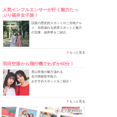
人気インフルエンサーが行く魅力たっ
ぷり福井女子旅！
話題の歴史的スポットやご当地グル
メ、自然溢れる絶景スポットと魅力
の宝庫、福井県をご紹介。
もっと見る
羽田空港から飛行機でわずか60分！
里山里海の魅力溢れる
石川県能登半島の
おすすめスポットをご紹介！
もっと見る