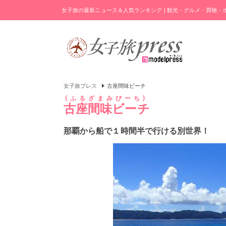
女子旅の最新ニュース＆人気ランキング | 観光・グルメ・買物
女子旅プレス
古座間味ビーチ
ふるざまみびーち
古座間味ビーチ
那覇から船で１時間半で行ける別世界！