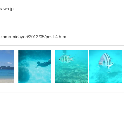
nawa.jp
p/zamamidayori/2013/05/post-4.html