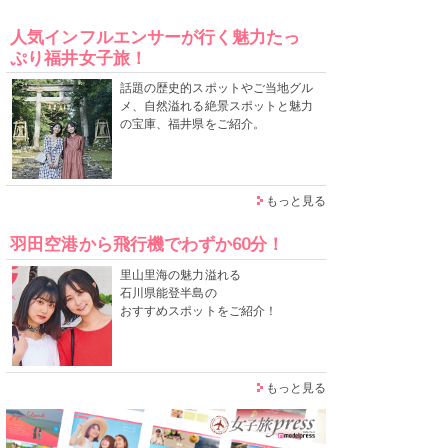
人気インフルエンサーが行く魅力たっ
ぷり福井女子旅！
話題の歴史的スポットやご当地グル
メ、自然溢れる絶景スポットと魅力
の宝庫、福井県をご紹介。
もっと見る
羽田空港から飛行機でわずか60分！
里山里海の魅力溢れる
石川県能登半島の
おすすめスポットをご紹介！
もっと見る