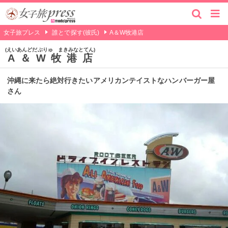
女子旅プレス
誰とで探す(彼氏)
A＆W牧港店
えいあんどだぶりゅ まきみなとてん
A＆W牧港店
沖縄に来たら絶対行きたいアメリカンテイストなハンバーガー屋
さん