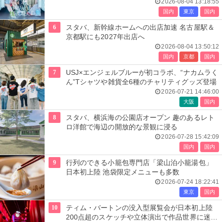
ナウンス
2026-08-04 13:18:55
国内
東京
国内
6
スタバ、新幹線ホームへの出店加速 名古屋駅＆
京都駅にも2027年出店へ
2026-08-04 13:50:12
国内
京都
国内
7
USJ×エンジェルブルーが初コラボ、“ナカムラく
ん”Tシャツや雑貨全6種のチャリティグッズ登場
2026-07-21 14:46:00
大阪
国内
8
スタバ、横浜海の公園店オープン 趣のあるレト
ロ洋館で海辺の開放的な景観に浸る
2026-07-28 15:42:09
国内
国内
9
行列のできる小籠包専門店「梁山泊小籠湯包」
日本初上陸 池袋限定メニューも多数
2026-07-24 18:22:41
東京
国内
10
ティム・バートンの没入型展覧会が日本初上陸
200点超のスケッチや立体演出で作品世界に迷い