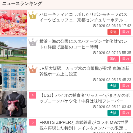
ニュースランキング
ハローキティとコラボしたリボンモチーフのス
1
イーツビュッフェ、京都センチュリーホテルで
開催
2026-08-06 16:17:42
京都
国内
横浜・海の公園にスタバオープン “文化財”のレ
2
トロ洋館で至福のコーヒー時間
2026-08-07 13:55:35
国内
国内
JR新大阪駅、カップ氷の自販機が登場 東海道新
3
幹線ホーム上に設置
2026-08-05 15:45:23
大阪
国内
4
【USJ】バイオの捕食者“リッカー”がまさかのポ
ップコーンバケツ化！中身は味噌フレーバー
2026-08-05 11:03:43
大阪
国内
5
FRUITS ZIPPERと東武鉄道がコラボ MVの世界
観を再現した特別トレイン＆メンバーの限定ア