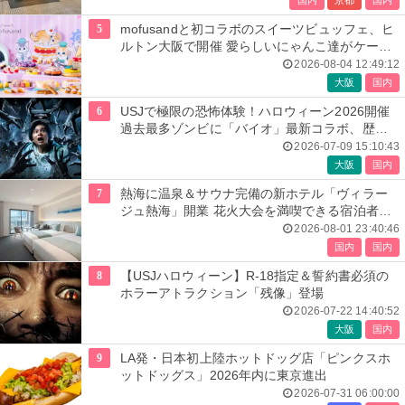
国内
京都
国内
5
mofusandと初コラボのスイーツビュッフェ、ヒ
ルトン大阪で開催 愛らしいにゃんこ達がケーキ
に
2026-08-04 12:49:12
大阪
国内
6
USJで極限の恐怖体験！ハロウィーン2026開催
過去最多ゾンビに「バイオ」最新コラボ、歴代
人気楽曲メドレーが彩る
2026-07-09 15:10:43
大阪
国内
7
熱海に温泉＆サウナ完備の新ホテル「ヴィラー
ジュ熱海」開業 花火大会を満喫できる宿泊者専
用ルーフトップも
2026-08-01 23:40:46
国内
国内
8
【USJハロウィーン】R-18指定＆誓約書必須の
ホラーアトラクション「残像」登場
2026-07-22 14:40:52
大阪
国内
9
LA発・日本初上陸ホットドッグ店「ピンクスホ
ットドッグス」2026年内に東京進出
2026-07-31 06:00:00