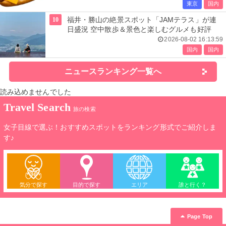
東京
国内
10
福井・勝山の絶景スポット「JAMテラス」が連
日盛況 空中散歩＆景色と楽しむグルメも好評
2026-08-02 16:13:59
国内
国内
ニュースランキング一覧へ
読み込めませんでした
Travel Search
旅の検索
女子目線で選ぶ！おすすめスポットをランキング形式でご紹介しま
す♪
気分で探す
目的で探す
エリア
誰と行く？
Page Top