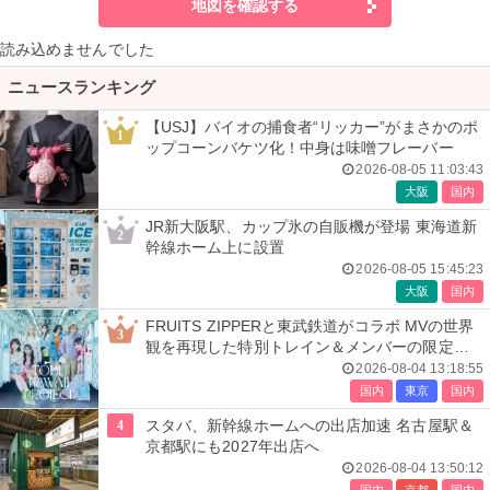
地図を確認する
読み込めませんでした
ニュースランキング
【USJ】バイオの捕食者“リッカー”がまさかのポ
1
ップコーンバケツ化！中身は味噌フレーバー
2026-08-05 11:03:43
大阪
国内
JR新大阪駅、カップ氷の自販機が登場 東海道新
2
幹線ホーム上に設置
2026-08-05 15:45:23
大阪
国内
FRUITS ZIPPERと東武鉄道がコラボ MVの世界
3
観を再現した特別トレイン＆メンバーの限定ア
ナウンス
2026-08-04 13:18:55
国内
東京
国内
4
スタバ、新幹線ホームへの出店加速 名古屋駅＆
京都駅にも2027年出店へ
2026-08-04 13:50:12