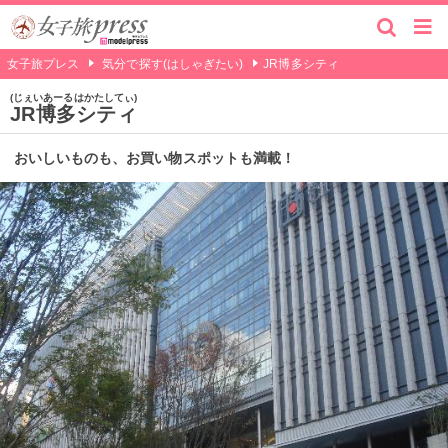
女子旅プレス
気分で探す(はしゃぎたい)
JR博多シティ
じぇいあーるはかたしてぃ
JR博多シティ
おいしいものも、お買い物スポットも満載！