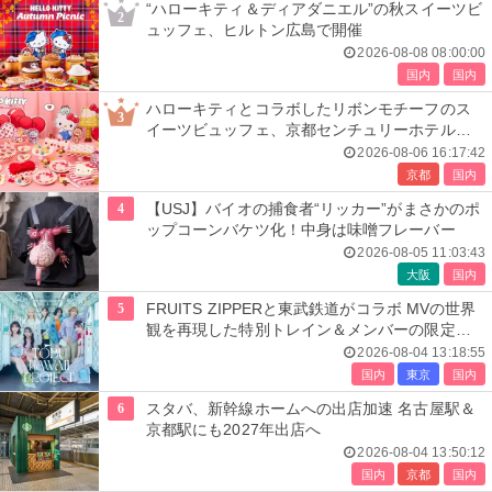
“ハローキティ＆ディアダニエル”の秋スイーツビ
2
ュッフェ、ヒルトン広島で開催
2026-08-08 08:00:00
国内
国内
ハローキティとコラボしたリボンモチーフのス
3
イーツビュッフェ、京都センチュリーホテルで
開催
2026-08-06 16:17:42
京都
国内
4
【USJ】バイオの捕食者“リッカー”がまさかのポ
ップコーンバケツ化！中身は味噌フレーバー
2026-08-05 11:03:43
大阪
国内
5
FRUITS ZIPPERと東武鉄道がコラボ MVの世界
観を再現した特別トレイン＆メンバーの限定ア
ナウンス
2026-08-04 13:18:55
国内
東京
国内
6
スタバ、新幹線ホームへの出店加速 名古屋駅＆
京都駅にも2027年出店へ
2026-08-04 13:50:12
国内
京都
国内