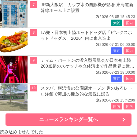
7
JR新大阪駅、カップ氷の自販機が登場 東海道新
幹線ホーム上に設置
2026-08-05 15:45:23
大阪
国内
8
LA発・日本初上陸ホットドッグ店「ピンクスホ
ットドッグス」2026年内に東京進出
2026-07-31 06:00:00
東京
国内
9
ティム・バートンの没入型展覧会が日本初上陸
200点超のスケッチや立体演出で作品世界に迷い
込む
2026-07-23 18:00:00
東京
国内
10
スタバ、横浜海の公園店オープン 趣のあるレト
ロ洋館で海辺の開放的な景観に浸る
2026-07-28 15:42:09
国内
国内
ニュースランキング一覧へ
読み込めませんでした