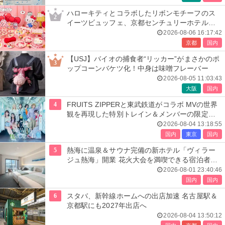
ハローキティとコラボしたリボンモチーフのス
2
イーツビュッフェ、京都センチュリーホテルで
開催
2026-08-06 16:17:42
京都
国内
【USJ】バイオの捕食者“リッカー”がまさかのポ
3
ップコーンバケツ化！中身は味噌フレーバー
2026-08-05 11:03:43
大阪
国内
4
FRUITS ZIPPERと東武鉄道がコラボ MVの世界
観を再現した特別トレイン＆メンバーの限定ア
ナウンス
2026-08-04 13:18:55
国内
東京
国内
5
熱海に温泉＆サウナ完備の新ホテル「ヴィラー
ジュ熱海」開業 花火大会を満喫できる宿泊者専
用ルーフトップも
2026-08-01 23:40:46
国内
国内
6
スタバ、新幹線ホームへの出店加速 名古屋駅＆
京都駅にも2027年出店へ
2026-08-04 13:50:12