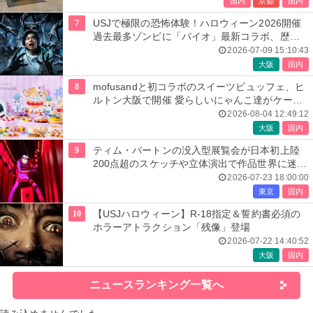
国内
京都
国内
7
USJで極限の恐怖体験！ハロウィーン2026開催
過去最多ゾンビに「バイオ」最新コラボ、歴代
人気楽曲メドレーが彩る
2026-07-09 15:10:43
大阪
国内
8
mofusandと初コラボのスイーツビュッフェ、ヒ
ルトン大阪で開催 愛らしいにゃんこ達がケーキ
に
2026-08-04 12:49:12
大阪
国内
9
ティム・バートンの没入型展覧会が日本初上陸
200点超のスケッチや立体演出で作品世界に迷い
込む
2026-07-23 18:00:00
東京
国内
10
【USJハロウィーン】R-18指定＆誓約書必須の
ホラーアトラクション「残像」登場
2026-07-22 14:40:52
大阪
国内
ニュースランキング一覧へ