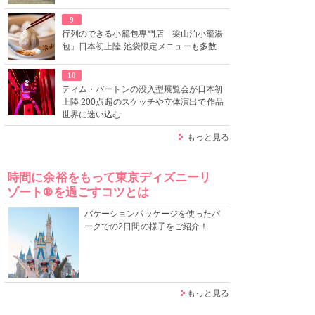
9
行列のできる小籠包専門店「梁山泊小籠湯
包」日本初上陸 池袋限定メニューも多数
10
ティム・バートンの没入型展覧会が日本初
上陸 200点超のスケッチや立体演出で作品
世界に迷い込む
もっと見る
時間に余裕をもって東京ディズニーリ
ゾート®を過ごすコツとは
バケーションパッケージを使ったパ
ークでの2日間の様子をご紹介！
もっと見る