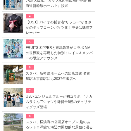
JR新大阪駅、カップ氷の自販機が登場 東
海道新幹線ホーム上に設置
4
【USJ】バイオの捕食者“リッカー”がまさ
かのポップコーンバケツ化！中身は味噌フ
レーバー
5
FRUITS ZIPPERと東武鉄道がコラボ MV
の世界観を再現した特別トレイン＆メンバ
ーの限定アナウンス
6
スタバ、新幹線ホームへの出店加速 名古
屋駅＆京都駅にも2027年出店へ
7
USJ×エンジェルブルーが初コラボ、“ナカ
ムラくん”Tシャツや雑貨全6種のチャリテ
ィグッズ登場
8
スタバ、横浜海の公園店オープン 趣のあ
るレトロ洋館で海辺の開放的な景観に浸る