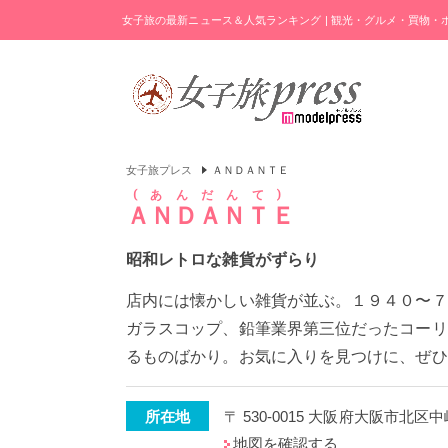
女子旅の最新ニュース＆人気ランキング | 観光・グルメ・買物
女子旅プレス
ＡＮＤＡＮＴＥ
あんだんて
ＡＮＤＡＮＴＥ
昭和レトロな雑貨がずらり
店内には懐かしい雑貨が並ぶ。１９４０〜７
ガラスコップ、鉛筆業界第三位だったコーリ
るものばかり。お気に入りを見つけに、ぜひ
所在地
〒 530-0015 大阪府大阪市北区中崎
地図を確認する