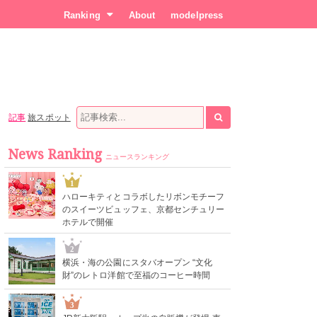
Ranking
About
modelpress
記事
旅スポット
News Ranking
ニュースランキング
1
ハローキティとコラボしたリボンモチーフ
のスイーツビュッフェ、京都センチュリー
ホテルで開催
2
横浜・海の公園にスタバオープン “文化
財”のレトロ洋館で至福のコーヒー時間
3