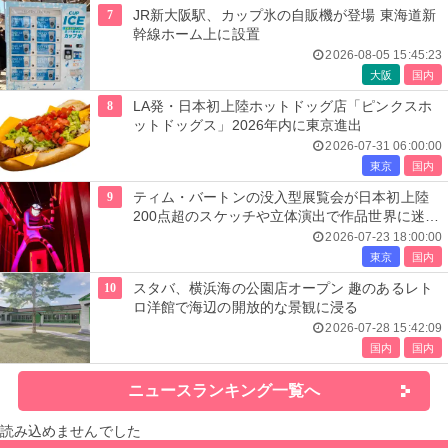
7
JR新大阪駅、カップ氷の自販機が登場 東海道新
幹線ホーム上に設置
2026-08-05 15:45:23
大阪
国内
8
LA発・日本初上陸ホットドッグ店「ピンクスホ
ットドッグス」2026年内に東京進出
2026-07-31 06:00:00
東京
国内
9
ティム・バートンの没入型展覧会が日本初上陸
200点超のスケッチや立体演出で作品世界に迷い
込む
2026-07-23 18:00:00
東京
国内
10
スタバ、横浜海の公園店オープン 趣のあるレト
ロ洋館で海辺の開放的な景観に浸る
2026-07-28 15:42:09
国内
国内
ニュースランキング一覧へ
読み込めませんでした