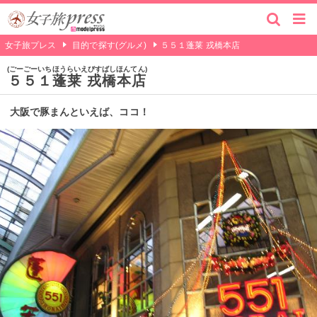
女子旅プレス
目的で探す(グルメ)
５５１蓬莱 戎橋本店
ごーごーいちほうらいえびすばしほんてん
５５１蓬莱 戎橋本店
大阪で豚まんといえば、ココ！