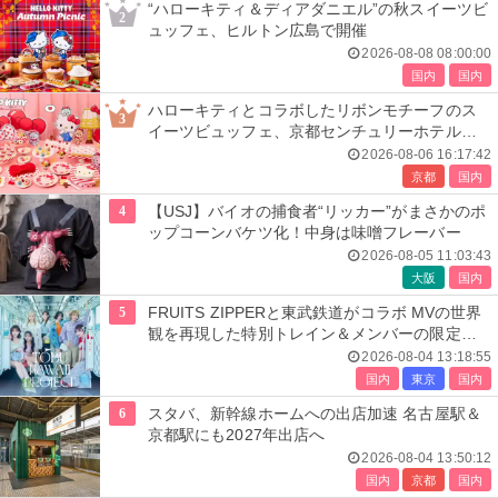
“ハローキティ＆ディアダニエル”の秋スイーツビ
2
ュッフェ、ヒルトン広島で開催
2026-08-08 08:00:00
国内
国内
ハローキティとコラボしたリボンモチーフのス
3
イーツビュッフェ、京都センチュリーホテルで
開催
2026-08-06 16:17:42
京都
国内
4
【USJ】バイオの捕食者“リッカー”がまさかのポ
ップコーンバケツ化！中身は味噌フレーバー
2026-08-05 11:03:43
大阪
国内
5
FRUITS ZIPPERと東武鉄道がコラボ MVの世界
観を再現した特別トレイン＆メンバーの限定ア
ナウンス
2026-08-04 13:18:55
国内
東京
国内
6
スタバ、新幹線ホームへの出店加速 名古屋駅＆
京都駅にも2027年出店へ
2026-08-04 13:50:12
国内
京都
国内