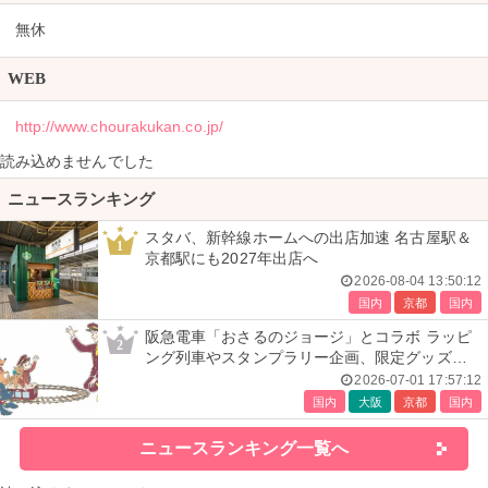
無休
WEB
http://www.chourakukan.co.jp/
読み込めませんでした
ニュースランキング
スタバ、新幹線ホームへの出店加速 名古屋駅＆
1
京都駅にも2027年出店へ
2026-08-04 13:50:12
国内
京都
国内
阪急電車「おさるのジョージ」とコラボ ラッピ
2
ング列車やスタンプラリー企画、限定グッズ全
24種も
2026-07-01 17:57:12
国内
大阪
京都
国内
ニュースランキング一覧へ