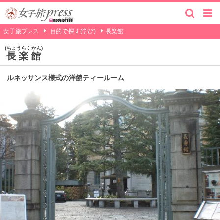
女子旅プレス
目的で探す(学び)
長楽館
ちょうらくかん
長楽館
ルネッサンス様式の洋館ティールーム