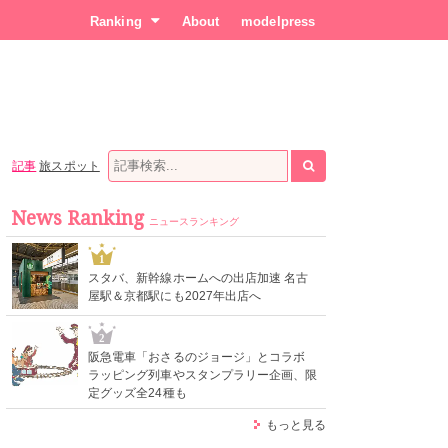
Ranking
About
modelpress
記事
旅スポット
News Ranking
ニュースランキング
1
スタバ、新幹線ホームへの出店加速 名古
屋駅＆京都駅にも2027年出店へ
2
阪急電車「おさるのジョージ」とコラボ
ラッピング列車やスタンプラリー企画、限
定グッズ全24種も
もっと見る