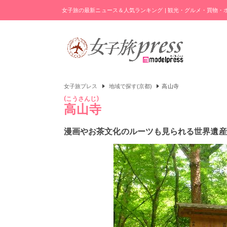
女子旅の最新ニュース＆人気ランキング | 観光・グルメ・買物
女子旅プレス
地域で探す(京都)
高山寺
こうさんじ
高山寺
漫画やお茶文化のルーツも見られる世界遺産