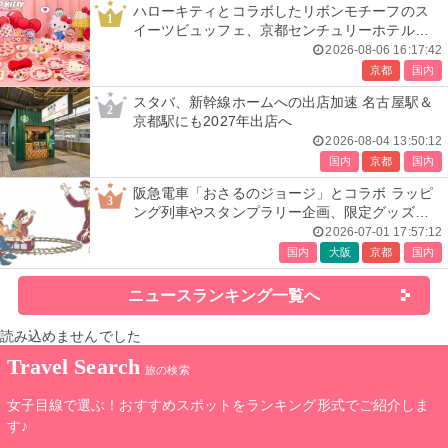
ハローキティとコラボしたリボンモチーフのス
1
イーツビュッフェ、京都センチュリーホテルで
開催
2026-08-06 16:17:42
京都
国内
スタバ、新幹線ホームへの出店加速 名古屋駅＆
2
京都駅にも2027年出店へ
2026-08-04 13:50:12
国内
京都
国内
阪急電車「おさるのジョージ」とコラボ ラッピ
3
ング列車やスタンプラリー企画、限定グッズ全
24種も
2026-07-01 17:57:12
国内
大阪
京都
国内
ニュースランキング一覧へ
読み込めませんでした
Travel Search
旅の検索
女子目線で選ぶ！おすすめスポットをランキング形式でご紹介しま
す♪