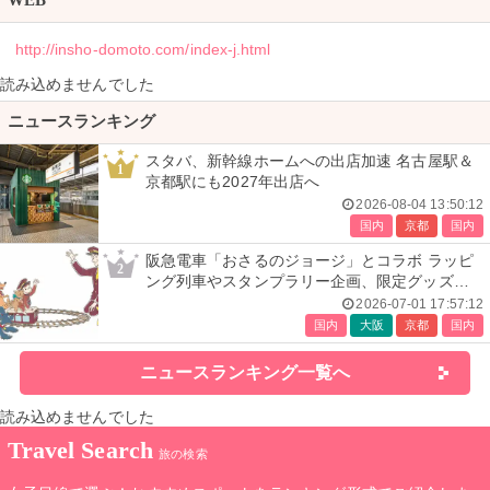
WEB
http://insho-domoto.com/index-j.html
読み込めませんでした
ニュースランキング
スタバ、新幹線ホームへの出店加速 名古屋駅＆
1
京都駅にも2027年出店へ
2026-08-04 13:50:12
国内
京都
国内
阪急電車「おさるのジョージ」とコラボ ラッピ
2
ング列車やスタンプラリー企画、限定グッズ全
24種も
2026-07-01 17:57:12
国内
大阪
京都
国内
ニュースランキング一覧へ
読み込めませんでした
Travel Search
旅の検索