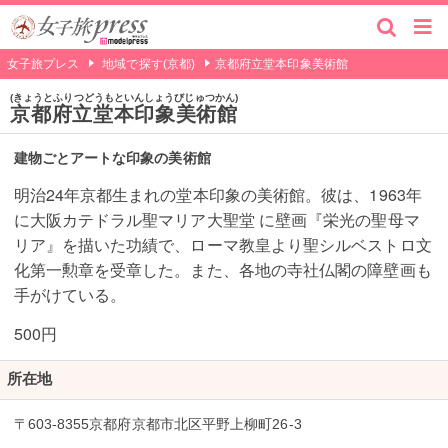
女子旅プレス
地域で探す(京都)
京都府立堂本印象美術館
きょうとふりつどうもといんしょうびじゅつかん
京都府立堂本印象美術館
建物ごとアートな印象の美術館
明治24年京都生まれの堂本印象の美術館。彼は、1963年
に大阪カテドラル聖マリア大聖堂 に壁画『栄光の聖母マ
リア』を描いた功績で、ローマ教皇より聖シルベストロ文
化第一勲章を受章した。また、各地の寺社仏閣の障壁画も
手がけている。
500円
所在地
〒603-8355京都府京都市北区平野上柳町26-3