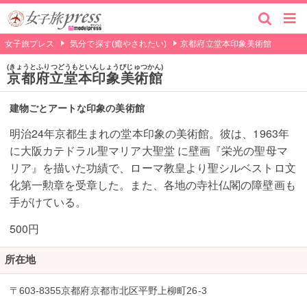
女子旅プレス
気分で探す(癒やされたい)
京都府立堂本印象美術館
きょうとふりつどうもといんしょうびじゅつかん
京都府立堂本印象美術館
建物ごとアートな印象の美術館
明治24年京都生まれの堂本印象の美術館。彼は、1963年
に大阪カテドラル聖マリア大聖堂 に壁画『栄光の聖母マ
リア』を描いた功績で、ローマ教皇より聖シルベストロ文
化第一勲章を受章した。また、各地の寺社仏閣の障壁画も
手がけている。
500円
所在地
〒603-8355京都府京都市北区平野上柳町26-3