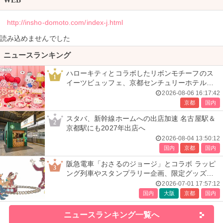
WEB
http://insho-domoto.com/index-j.html
読み込めませんでした
ニュースランキング
ハローキティとコラボしたリボンモチーフのス
1
イーツビュッフェ、京都センチュリーホテルで
開催
2026-08-06 16:17:42
京都
国内
スタバ、新幹線ホームへの出店加速 名古屋駅＆
2
京都駅にも2027年出店へ
2026-08-04 13:50:12
国内
京都
国内
阪急電車「おさるのジョージ」とコラボ ラッピ
3
ング列車やスタンプラリー企画、限定グッズ全
24種も
2026-07-01 17:57:12
国内
大阪
京都
国内
ニュースランキング一覧へ