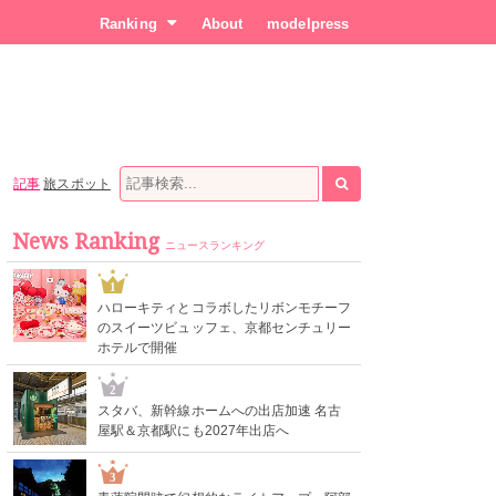
Ranking
About
modelpress
記事
旅スポット
News Ranking
ニュースランキング
1
ハローキティとコラボしたリボンモチーフ
のスイーツビュッフェ、京都センチュリー
ホテルで開催
2
スタバ、新幹線ホームへの出店加速 名古
屋駅＆京都駅にも2027年出店へ
3