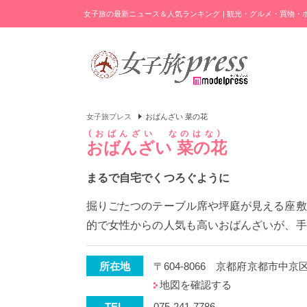
女子旅の最新ニュース＆人気ランキング | 観光・グルメ・買物
女子旅プレス
おばんざい 菜の花
おばんざい なのはな
おばんざい 菜の花
まるで自宅でくつろぐように
掘りごたつのテーブル席や坪庭が見える座敷
的で女性からの人気も高いおばんざいが、手
所在地
〒604-8066 京都府京都市中
地図を確認する
TEL
075-241-7786