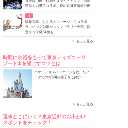
青蓮院門跡で幻想的なライトアップ、阿部
顕嵐との限定コラボ…夏の京都旅情報公開
4
阪急電車「おさるのジョージ」とコラボ
ラッピング列車やスタンプラリー企画、限
定グッズ全24種も
もっと見る
時間に余裕をもって東京ディズニーリ
ゾート®を過ごすコツとは
バケーションパッケージを使ったパ
ークでの2日間の様子をご紹介！
もっと見る
週末どこにいく？東京近郊のお出かけ
スポットをチェック！