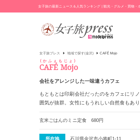
女子旅の最新ニュース＆人気ランキング | 観光・グルメ・買物
女子旅プレス
地域で探す(金沢)
CAFÉ Mojo
かふぇもじょ
CAFÉ Mojo
会社をアレンジした一味違うカフェ
もともとは印刷会社だったのをカフェにリノ
囲気が抜群。女性にもうれしい自然食もあり
玄米ごはんのミニ定食 680円
所在地
石川県金沢市小将町1-11