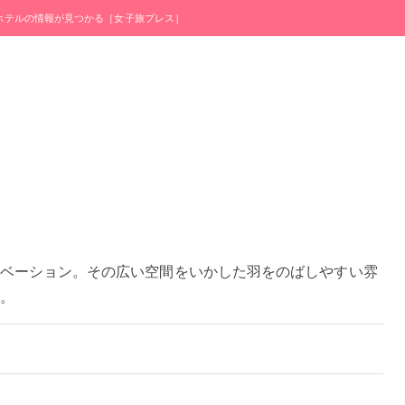
・ホテルの情報が見つかる［女子旅プレス］
ベーション。その広い空間をいかした羽をのばしやすい雰
。