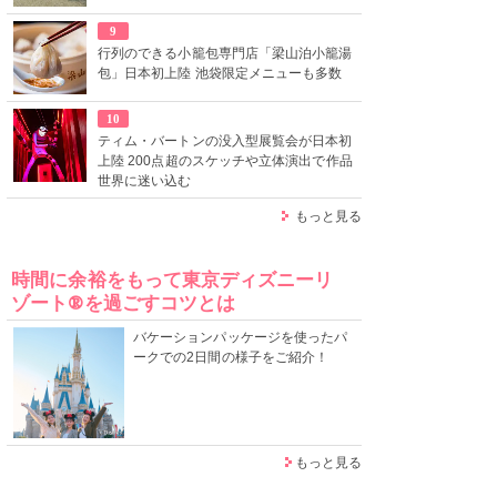
9
行列のできる小籠包専門店「梁山泊小籠湯
包」日本初上陸 池袋限定メニューも多数
10
ティム・バートンの没入型展覧会が日本初
上陸 200点超のスケッチや立体演出で作品
世界に迷い込む
もっと見る
時間に余裕をもって東京ディズニーリ
ゾート®を過ごすコツとは
バケーションパッケージを使ったパ
ークでの2日間の様子をご紹介！
もっと見る