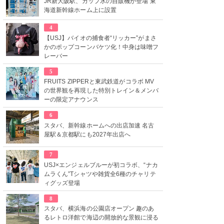
JR新大阪駅、カップ氷の自販機が登場 東
海道新幹線ホーム上に設置
4
【USJ】バイオの捕食者“リッカー”がまさ
かのポップコーンバケツ化！中身は味噌フ
レーバー
5
FRUITS ZIPPERと東武鉄道がコラボ MV
の世界観を再現した特別トレイン＆メンバ
ーの限定アナウンス
6
スタバ、新幹線ホームへの出店加速 名古
屋駅＆京都駅にも2027年出店へ
7
USJ×エンジェルブルーが初コラボ、“ナカ
ムラくん”Tシャツや雑貨全6種のチャリテ
ィグッズ登場
8
スタバ、横浜海の公園店オープン 趣のあ
るレトロ洋館で海辺の開放的な景観に浸る