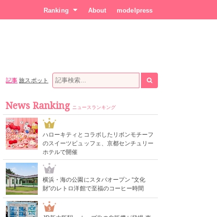
Ranking
About
modelpress
記事
旅スポット
News Ranking
ニュースランキング
1
ハローキティとコラボしたリボンモチーフ
のスイーツビュッフェ、京都センチュリー
ホテルで開催
2
横浜・海の公園にスタバオープン “文化
財”のレトロ洋館で至福のコーヒー時間
3