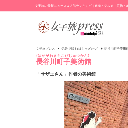
女子旅の最新ニュース＆人気ランキング | 観光・グルメ・買物
女子旅プレス
気分で探す(はしゃぎたい)
長谷川町子美術
はせがわまちこびじゅつかん
長谷川町子美術館
「サザエさん」作者の美術館