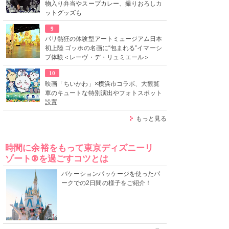
物入り弁当やスープカレー、撮りおろしカ
ットグッズも
9
パリ熱狂の体験型アートミュージアム日本
初上陸 ゴッホの名画に“包まれる”イマーシ
ブ体験＜レーヴ・デ・リュミエール＞
10
映画「ちいかわ」×横浜市コラボ、大観覧
車のキュートな特別演出やフォトスポット
設置
もっと見る
時間に余裕をもって東京ディズニーリ
ゾート®を過ごすコツとは
バケーションパッケージを使ったパ
ークでの2日間の様子をご紹介！