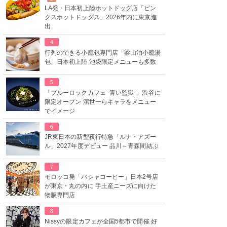
LA発・日本初上陸ホットドッグ店「ピン
クスホットドッグス」2026年内に東京進
出
4
行列のできる小籠包専門店「梁山泊小籠湯
包」日本初上陸 池袋限定メニューも多数
5
「ブルーロックカフェ -青い監獄-」渋谷に
限定オープン 潔世一らキャラをメニュー
でイメージ
6
JR東日本の新型夜行特急「ルナ・アズー
ル」2027年度デビュー 品川～青森間結ぶ
7
モロッコ発「バシャコーヒー」日本2号店
が東京・丸の内に 手土産ニーズに向けた
物販専門店
8
Nissyの限定カフェが全国5都市で開催 好