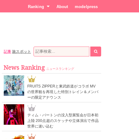
Ranking
About
modelpress
記事
旅スポット
News Ranking
ニュースランキング
1
FRUITS ZIPPERと東武鉄道がコラボ MV
の世界観を再現した特別トレイン＆メンバ
ーの限定アナウンス
2
ティム・バートンの没入型展覧会が日本初
上陸 200点超のスケッチや立体演出で作品
世界に迷い込む
3