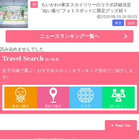
10
ちいかわ×東京スカイツリーのコラボ詳細決定
“ぬい撮り”フォトスポットに限定グッズ続々
2026-06-19 18:06:03
東京
国内
ニュースランキング一覧へ
読み込めませんでした
Travel Search
旅の検索
女子目線で選ぶ！おすすめスポットをランキング形式でご紹介しま
す♪
気分で探す
目的で探す
エリア
誰と行く？
Page Top