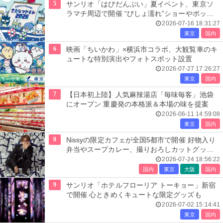
5
サンリオ「はぴだんぶい」夏イベント、東京ソ
ラマチ周辺で開催 “びしょ濡れ”ショーやポップ
アップ店も
2026-07-16 18:31:27
東京
国内
6
映画「ちいかわ」×横浜市コラボ、大観覧車のキ
ュートな特別演出やフォトスポット設置
2026-07-27 17:26:27
東京
国内
7
【日本初上陸】人気麻辣湯店「毎味毎客」池袋
にオープン 重慶発の本格派＆本場の味を提案
2026-06-11 14:59:08
東京
国内
8
Nissyの限定カフェが全国5都市で開催 好物入り
弁当やスープカレー、撮りおろしカットグッズ
も
2026-07-24 18:56:22
国内
東京
大阪
国内
9
サンリオ「ホテルフローリア トーキョー」新宿
で開催 心ときめくキュートな限定グッズも
2026-07-02 15:14:41
東京
国内