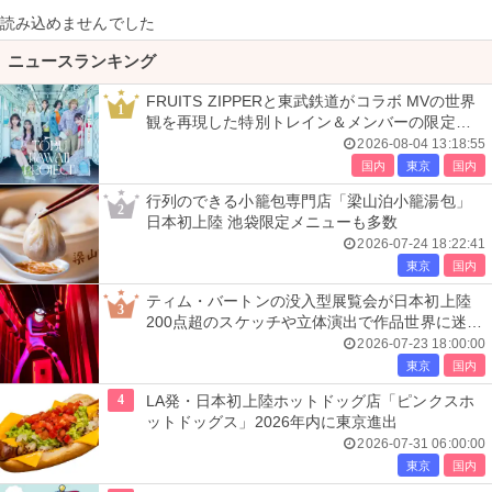
読み込めませんでした
ニュースランキング
FRUITS ZIPPERと東武鉄道がコラボ MVの世界
1
観を再現した特別トレイン＆メンバーの限定ア
ナウンス
2026-08-04 13:18:55
国内
東京
国内
行列のできる小籠包専門店「梁山泊小籠湯包」
2
日本初上陸 池袋限定メニューも多数
2026-07-24 18:22:41
東京
国内
ティム・バートンの没入型展覧会が日本初上陸
3
200点超のスケッチや立体演出で作品世界に迷い
込む
2026-07-23 18:00:00
東京
国内
4
LA発・日本初上陸ホットドッグ店「ピンクスホ
ットドッグス」2026年内に東京進出
2026-07-31 06:00:00
東京
国内