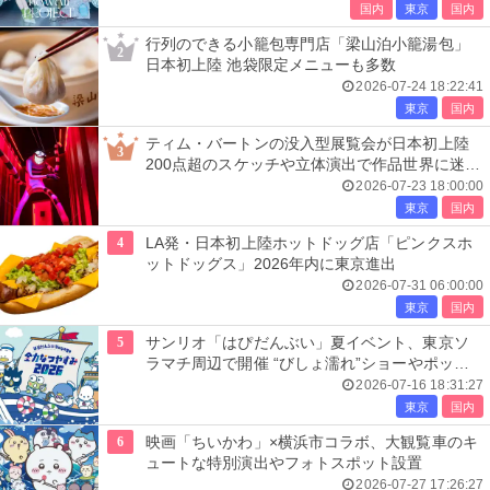
国内
東京
国内
行列のできる小籠包専門店「梁山泊小籠湯包」
2
日本初上陸 池袋限定メニューも多数
2026-07-24 18:22:41
東京
国内
ティム・バートンの没入型展覧会が日本初上陸
3
200点超のスケッチや立体演出で作品世界に迷い
込む
2026-07-23 18:00:00
東京
国内
4
LA発・日本初上陸ホットドッグ店「ピンクスホ
ットドッグス」2026年内に東京進出
2026-07-31 06:00:00
東京
国内
5
サンリオ「はぴだんぶい」夏イベント、東京ソ
ラマチ周辺で開催 “びしょ濡れ”ショーやポップ
アップ店も
2026-07-16 18:31:27
東京
国内
6
映画「ちいかわ」×横浜市コラボ、大観覧車のキ
ュートな特別演出やフォトスポット設置
2026-07-27 17:26:27