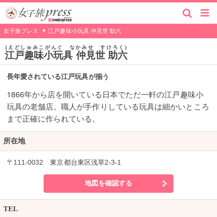
女子旅プレス
江戸趣味小玩具 仲見世 助六
えどしゅみこがんぐ なかみせ すけろく
江戸趣味小玩具 仲見世 助六
長年愛されている江戸玩具が揃う
1866年から店を開いている日本でただ一軒の江戸趣味小
玩具の老舗店。職人が手作りしている玩具は細かいところ
まで正確に作られている。
所在地
〒111-0032 東京都台東区浅草2-3-1
地図を確認する
TEL