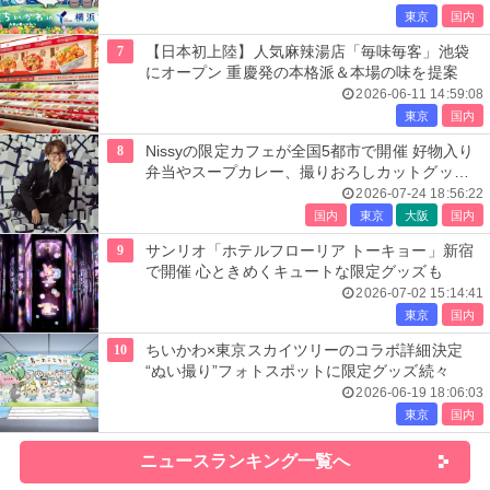
東京
国内
7
【日本初上陸】人気麻辣湯店「毎味毎客」池袋
にオープン 重慶発の本格派＆本場の味を提案
2026-06-11 14:59:08
東京
国内
8
Nissyの限定カフェが全国5都市で開催 好物入り
弁当やスープカレー、撮りおろしカットグッズ
も
2026-07-24 18:56:22
国内
東京
大阪
国内
9
サンリオ「ホテルフローリア トーキョー」新宿
で開催 心ときめくキュートな限定グッズも
2026-07-02 15:14:41
東京
国内
10
ちいかわ×東京スカイツリーのコラボ詳細決定
“ぬい撮り”フォトスポットに限定グッズ続々
2026-06-19 18:06:03
東京
国内
ニュースランキング一覧へ