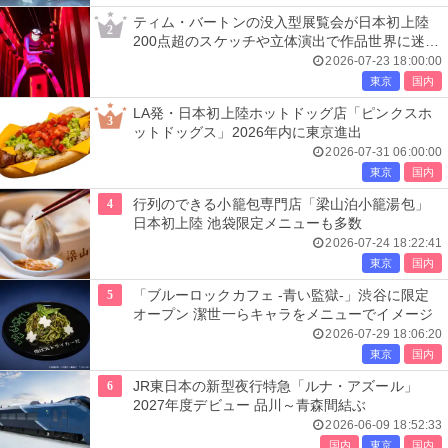
ティム・バートンの没入型展覧会が日本初上陸
2
200点超のスケッチや立体演出で作品世界に迷い
込む
2026-07-23 18:00:00
東京
国内
LA発・日本初上陸ホットドッグ店「ピンクスホ
3
ットドッグス」2026年内に東京進出
2026-07-31 06:00:00
東京
国内
4
行列のできる小籠包専門店「梁山泊小籠湯包」
日本初上陸 池袋限定メニューも多数
2026-07-24 18:22:41
東京
国内
5
「ブルーロックカフェ -青い監獄-」渋谷に限定
オープン 潔世一らキャラをメニューでイメージ
2026-07-29 18:06:20
東京
国内
6
JR東日本の新型夜行特急「ルナ・アズール」
2027年度デビュー 品川～青森間結ぶ
2026-06-09 18:52:33
国内
東京
国内