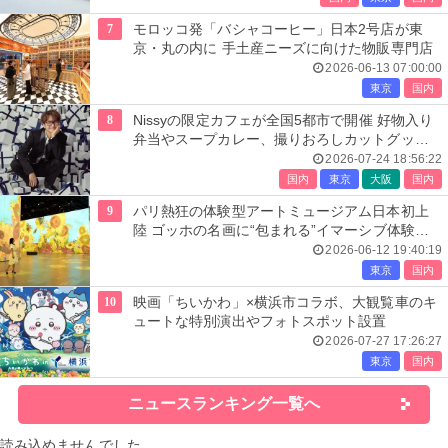
7
モロッコ発「バシャコーヒー」日本2号店が東
京・丸の内に 手土産ニーズに向けた物販専門店
2026-06-13 07:00:00
東京
国内
8
Nissyの限定カフェが全国5都市で開催 好物入り
弁当やスープカレー、撮りおろしカットグッズ
も
2026-07-24 18:56:22
国内
東京
大阪
国内
9
パリ熱狂の体験型アートミュージアム日本初上
陸 ゴッホの名画に“包まれる”イマーシブ体験＜
レーヴ・デ・リュミエール＞
2026-06-12 19:40:19
東京
国内
10
映画「ちいかわ」×横浜市コラボ、大観覧車のキ
ュートな特別演出やフォトスポット設置
2026-07-27 17:26:27
東京
国内
ニュースランキング一覧へ
読み込めませんでした