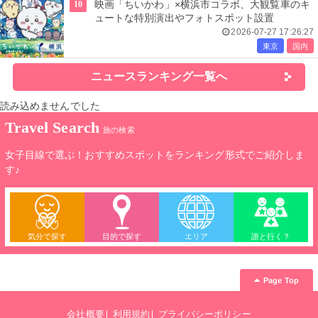
10
映画「ちいかわ」×横浜市コラボ、大観覧車のキ
ュートな特別演出やフォトスポット設置
2026-07-27 17:26:27
東京
国内
ニュースランキング一覧へ
読み込めませんでした
Travel Search
旅の検索
女子目線で選ぶ！おすすめスポットをランキング形式でご紹介しま
す♪
気分で探す
目的で探す
エリア
誰と行く？
Page Top
会社概要
利用規約
プライバシーポリシー