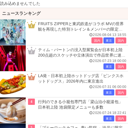
読み込めませんでした
ニュースランキング
FRUITS ZIPPERと東武鉄道がコラボ MVの世界
1
観を再現した特別トレイン＆メンバーの限定ア
ナウンス
2026-08-04 13:18:55
国内
東京
国内
ティム・バートンの没入型展覧会が日本初上陸
2
200点超のスケッチや立体演出で作品世界に迷い
込む
2026-07-23 18:00:00
東京
国内
LA発・日本初上陸ホットドッグ店「ピンクスホ
3
ットドッグス」2026年内に東京進出
2026-07-31 06:00:00
東京
国内
4
行列のできる小籠包専門店「梁山泊小籠湯包」
日本初上陸 池袋限定メニューも多数
2026-07-24 18:22:41
東京
国内
5
「ブルーロックカフェ -青い監獄-」渋谷に限定