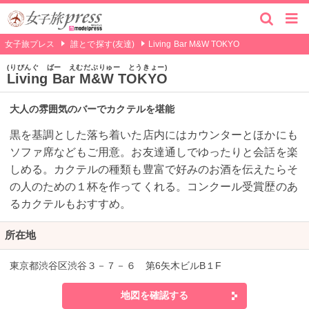
女子旅プレス
誰とで探す(友達)
Living Bar M&W TOKYO
りびんぐ ばー えむだぶりゅー とうきょー
Living Bar M&W TOKYO
大人の雰囲気のバーでカクテルを堪能
黒を基調とした落ち着いた店内にはカウンターとほかにも
ソファ席などもご用意。お友達通しでゆったりと会話を楽
しめる。カクテルの種類も豊富で好みのお酒を伝えたらそ
の人のための１杯を作ってくれる。コンクール受賞歴のあ
るカクテルもおすすめ。
所在地
東京都渋谷区渋谷３－７－６ 第6矢木ビルB１F
地図を確認する