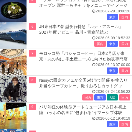
オープン 潔世一らキャラをメニューでイメージ
2026-07-29 18:06:20
東京
国内
6
JR東日本の新型夜行特急「ルナ・アズール」
2027年度デビュー 品川～青森間結ぶ
2026-06-09 18:52:33
国内
東京
国内
7
モロッコ発「バシャコーヒー」日本2号店が東
京・丸の内に 手土産ニーズに向けた物販専門店
2026-06-13 07:00:00
東京
国内
8
Nissyの限定カフェが全国5都市で開催 好物入り
弁当やスープカレー、撮りおろしカットグッズ
も
2026-07-24 18:56:22
国内
東京
大阪
国内
9
パリ熱狂の体験型アートミュージアム日本初上
陸 ゴッホの名画に“包まれる”イマーシブ体験＜
レーヴ・デ・リュミエール＞
2026-06-12 19:40:19
東京
国内