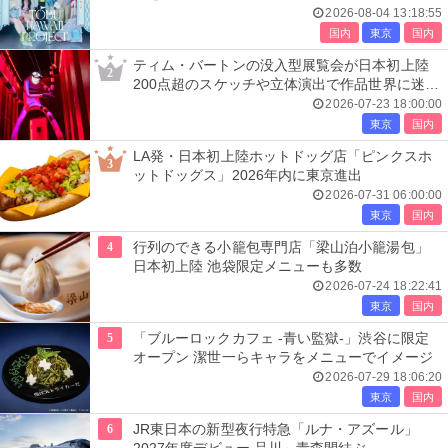
ナウンス
2026-08-04 13:18:55
国内
東京
国内
ティム・バートンの没入型展覧会が日本初上陸
2
200点超のスケッチや立体演出で作品世界に迷い
込む
2026-07-23 18:00:00
東京
国内
LA発・日本初上陸ホットドッグ店「ピンクスホ
3
ットドッグス」2026年内に東京進出
2026-07-31 06:00:00
東京
国内
4
行列のできる小籠包専門店「梁山泊小籠湯包」
日本初上陸 池袋限定メニューも多数
2026-07-24 18:22:41
東京
国内
5
「ブルーロックカフェ -青い監獄-」渋谷に限定
オープン 潔世一らキャラをメニューでイメージ
2026-07-29 18:06:20
東京
国内
6
JR東日本の新型夜行特急「ルナ・アズール」