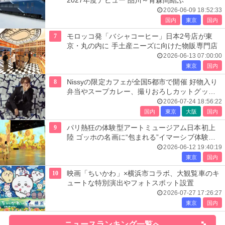
2027年度デビュー 品川～青森間結ぶ
2026-06-09 18:52:33
国内
東京
国内
7
モロッコ発「バシャコーヒー」日本2号店が東
京・丸の内に 手土産ニーズに向けた物販専門店
2026-06-13 07:00:00
東京
国内
8
Nissyの限定カフェが全国5都市で開催 好物入り
弁当やスープカレー、撮りおろしカットグッズ
も
2026-07-24 18:56:22
国内
東京
大阪
国内
9
パリ熱狂の体験型アートミュージアム日本初上
陸 ゴッホの名画に“包まれる”イマーシブ体験＜
レーヴ・デ・リュミエール＞
2026-06-12 19:40:19
東京
国内
10
映画「ちいかわ」×横浜市コラボ、大観覧車のキ
ュートな特別演出やフォトスポット設置
2026-07-27 17:26:27
東京
国内
ニュースランキング一覧へ