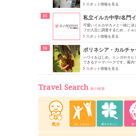
スポット情報を見る
15
私立イルカ中学/名門
可愛いイルカやカメと一緒に泳
フが入念に調査するため、イルカ
スポット情報を見る
16
ポリネシア・カルチャ
ハワイをはじめ、トンガやタヒ
できるテーマパークです。園内で
スポット情報を見る
Travel Search
旅の検索
気分
はしゃぎたい
癒やされたい
食