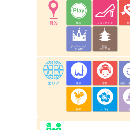
目的
体験
ショッピング
親
テーマパーク
歴史
水族館
寺社仏閣
エリア
東京
京都
横浜・
神戸
ハワイ