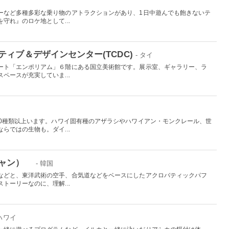
国
ーなど多種多彩な乗り物のアトラクションがあり、1日中遊んでも飽きないテ
守れ』のロケ地として...
ィブ＆デザインセンター(TCDC)
- タイ
ート「エンポリアム」６階にある国立美術館です。展示室、ギャラリー、ラ
ペースが充実していま...
00種類以上います。ハワイ固有種のアザラシやハワイアン・モンクレール、世
らではの生物も。ダイ...
チャン）
- 韓国
などと、東洋武術の空手、合気道などをベースにしたアクロバティックパフ
トーリーなのに、理解...
 ハワイ