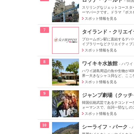
- 韓
スリリングなジェットコースタ
ーマパークです。ドラマ『ボスを
スポット情報を見る
7
タイランド・クリエイテ
プロームポン駅に直結するデパ
イブラリーなどクリエイティブス
スポット情報を見る
8
ワイキキ水族館
- ハワイ
ハワイ諸島周辺の魚や生物が4
界一大きなシャコ貝など、ここな
スポット情報を見る
9
ジャンプ劇場（クッ
韓国伝統武芸であるテコンドー
ォーマンスで、台詞一切なしのス
スポット情報を見る
10
シーライフ・パーク
-