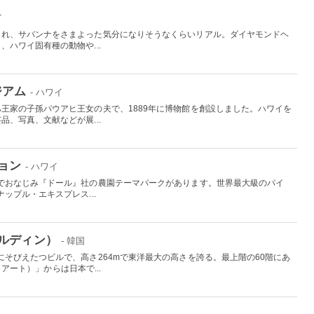
イ
され、サバンナをさまよった気分になりそうなくらいリアル。ダイヤモンドヘ
ハワイ固有種の動物や...
ジアム
- ハワイ
王家の子孫パウアヒ王女の夫で、1889年に博物館を創設しました。ハワイを
、写真、文献などが展...
ョン
- ハワイ
でおなじみ『ドール』社の農園テーマパークがあります。世界最大級のパイ
ップル・エキスプレス...
ルディン）
- 韓国
そびえたつビルで、高さ264mで東洋最大の高さを誇る。最上階の60階にあ
イアート）」からは日本で...