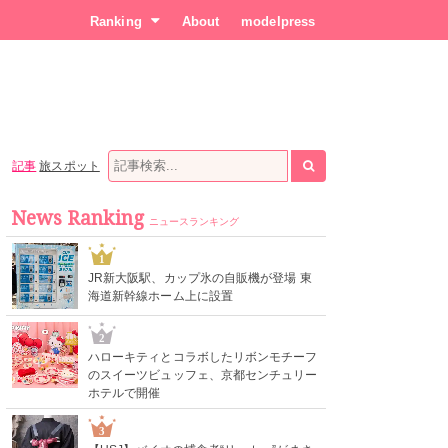
Ranking
About
modelpress
記事
旅スポット
News Ranking
ニュースランキング
1
JR新大阪駅、カップ氷の自販機が登場 東
海道新幹線ホーム上に設置
2
ハローキティとコラボしたリボンモチーフ
のスイーツビュッフェ、京都センチュリー
ホテルで開催
3