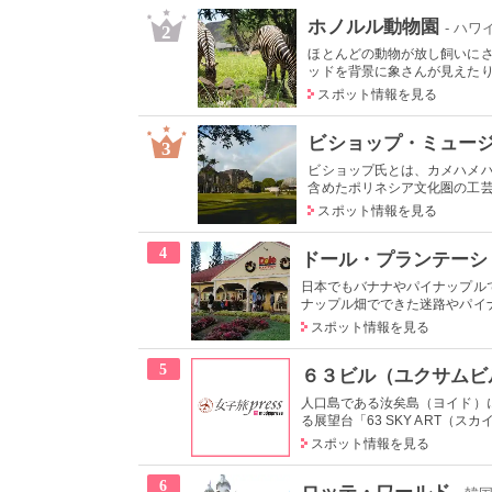
ホノルル動物園
- ハワ
2
ほとんどの動物が放し飼いに
ッドを背景に象さんが見えたり、
スポット情報を見る
ビショップ・ミュー
3
ビショップ氏とは、カメハメハ
含めたポリネシア文化圏の工芸品
スポット情報を見る
4
ドール・プランテーシ
日本でもバナナやパイナップル
ナップル畑でできた迷路やパイナ
スポット情報を見る
5
６３ビル（ユクサムビ
人口島である汝矣島（ヨイド）に
る展望台「63 SKY ART（スカ
スポット情報を見る
6
ロッテ・ワールド