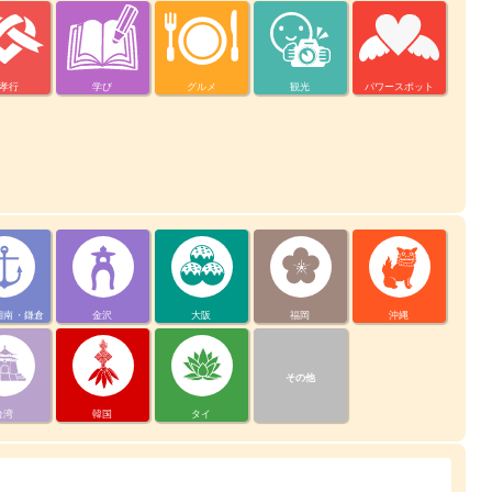
孝行
学び
グルメ
観光
パワースポット
湘南・鎌倉
金沢
大阪
福岡
沖縄
その他
台湾
韓国
タイ