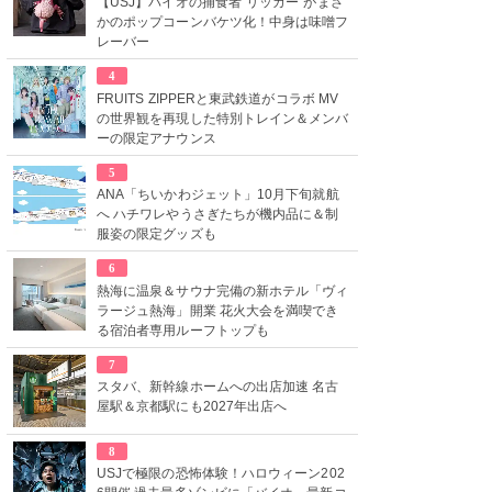
【USJ】バイオの捕食者“リッカー”がまさ
かのポップコーンバケツ化！中身は味噌フ
レーバー
4
FRUITS ZIPPERと東武鉄道がコラボ MV
の世界観を再現した特別トレイン＆メンバ
ーの限定アナウンス
5
ANA「ちいかわジェット」10月下旬就航
へ ハチワレやうさぎたちが機内品に＆制
服姿の限定グッズも
6
熱海に温泉＆サウナ完備の新ホテル「ヴィ
ラージュ熱海」開業 花火大会を満喫でき
る宿泊者専用ルーフトップも
7
スタバ、新幹線ホームへの出店加速 名古
屋駅＆京都駅にも2027年出店へ
8
USJで極限の恐怖体験！ハロウィーン202