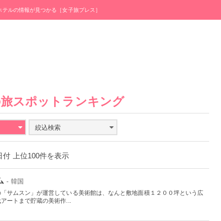
・ホテルの情報が見つかる［女子旅プレス］
の旅スポットランキング
絞込検索
0日付 上位100件を表示
ム
- 韓国
の「サムスン」が運営している美術館は、なんと敷地面積１２００坪という広
ートまで貯蔵の美術作...