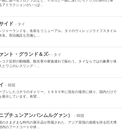
一緒に遊べるプログラムなど、イルカと一緒に泳いだりアシカの餌付け体
アトラクションがいっぱ...
サイド
- タイ
レジャーランドを、名前をリニューアル。タイのヴィレッジライフスタイル
名。宿泊施設も完備し...
ァント・グランド＆ズ-
- タイ
ンコク近郊の動物園。観光客や家族連れで賑わう。タイならではの象乗り体
とワニのレスリング・...
イ
- 韓国
ープンしたコチラのギャリー。１９９５年に現在の場所に移り、国内だけで
展示しています。有望...
ニプチュンアンパンムルグァン）
- 韓国
国のさまざまな時代の展示品が所蔵された、アジア屈指の規模を誇る巨大博
内のフードコートや休...