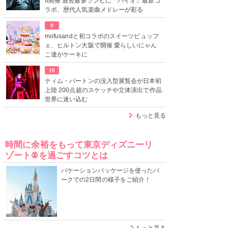
6開催 過去最多ゾンビに「バイオ」最新コ
ラボ、歴代人気楽曲メドレーが彩る
9
mofusandと初コラボのスイーツビュッフ
ェ、ヒルトン大阪で開催 愛らしいにゃん
こ達がケーキに
10
ティム・バートンの没入型展覧会が日本初
上陸 200点超のスケッチや立体演出で作品
世界に迷い込む
もっと見る
時間に余裕をもって東京ディズニーリ
ゾート®を過ごすコツとは
バケーションパッケージを使ったパ
ークでの2日間の様子をご紹介！
もっと見る