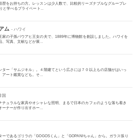
経歴をお持ちの方。レッスンは少人数で、比較的リーズナブルなグループレ
と学べるプライベート...
アム
- ハワイ
王家の子孫パウアヒ王女の夫で、1889年に博物館を創設しました。ハワイを
、写真、文献などが展...
ンター「サムジキル」。４階建てという広さには７０以上もの店舗がはいっ
アート鑑賞なども。そ...
 韓国
ナチュラルな家具やオシャレな照明、まるで日本のカフェのような落ち着き
ーナーが作り出すホー...
ーであるゴリラの「GOGOSくん」と「GOPANIちゃん」から。ガラス張り