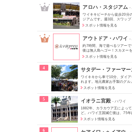
アロハ・スタジアム
2
ワイキキビーチから徒歩20分
ジアムです。週3回、スワップミ
スポット情報を見る
アウトドア・ハワイ
3
約7時間、海で遊べるツアー
後は無人島へゴー！スカヌーをこ
スポット情報を見る
4
サタデー・ファーマー
ワイキキから車で10分、ダイ
れます。地元農家お手製のグルメ
スポット情報を見る
5
イオラニ宮殿
- ハワイ
1882年、カラカウア王によっ
ど。ハワイ王国滅亡後は、75年ほ
スポット情報を見る
6
ケアイワ・ヘイアウ