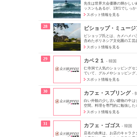
先生は世界大会優勝の輝かしい
ッスンもあるが、1対1でしっかり
スポット情報を見る
28
ビショップ・ミュージ
ビショップ氏とは、カメハメハ
含めたポリネシア文化圏の工芸品
スポット情報を見る
29
カベ２１
- 韓国
仁寺洞で人気のショッピングセ
ていて、グルメやショッピング、
スポット情報を見る
30
カフェ・スプリング
-
白い外観の少し古い建物の中は
空間。料理を専門的に勉強したオ
スポット情報を見る
31
カフェ・ゴゴス
- 韓国
店名の由来は、お店のキャラクタ