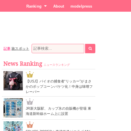
Ranking
About
modelpress
記事
旅スポット
News Ranking
ニュースランキング
1
【USJ】バイオの捕食者“リッカー”がまさ
かのポップコーンバケツ化！中身は味噌フ
レーバー
2
JR新大阪駅、カップ氷の自販機が登場 東
海道新幹線ホーム上に設置
3