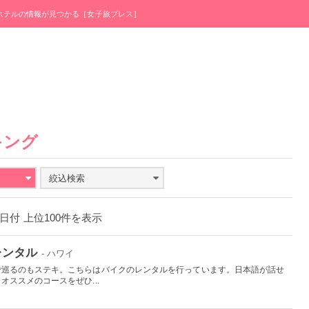
・ホテルの情報が見つかる［女子旅プレス］
キング
絞込検索
月3日付 上位100件を表示
レンタル
- ハワイ
で巡るのもステキ。こちらはバイクのレンタルを行っています。日本語が話せ
ススメのコースをぜひ...