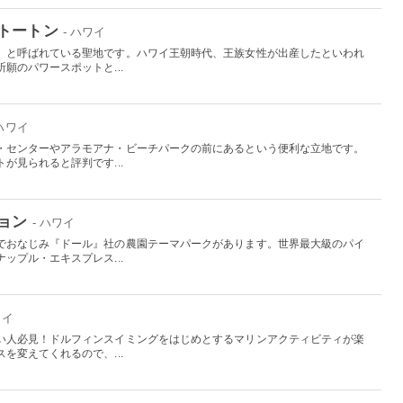
トートン
- ハワイ
」と呼ばれている聖地です。ハワイ王朝時代、王族女性が出産したといわれ
願のパワースポットと...
 ハワイ
・センターやアラモアナ・ビーチパークの前にあるという便利な立地です。
が見られると評判です...
ョン
- ハワイ
でおなじみ『ドール』社の農園テーマパークがあります。世界最大級のパイ
ップル・エキスプレス...
ワイ
い人必見！ドルフィンスイミングをはじめとするマリンアクティビティが楽
を変えてくれるので、...