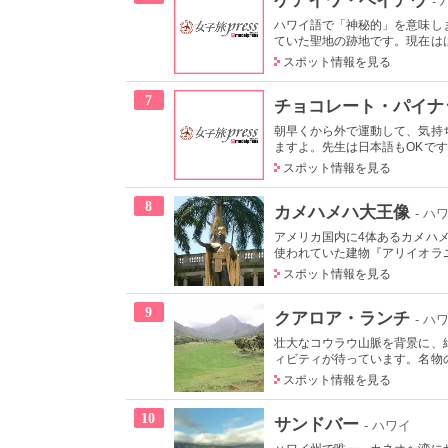
-
ハワイ語で「神秘的」を意味し
ていた聖地の跡地です。現在はは
スポット情報を見る
7
チョコレート・パイナ
朝早くから外で運動して、気持
ますよ。先生は日本語もOKです
スポット情報を見る
8
カメハメハ大王像
- ハ
アメリカ国内に4体あるカメハ
使われていた建物『アリイオラニ
スポット情報を見る
9
クアロア・ランチ
- ハ
壮大なコウラウ山脈を背景に、
ィビティが待っています。名物の
スポット情報を見る
10
サンドバー
- ハワイ