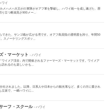
 ハワイ
したカメハメハ大王がの軍隊がオアフ軍を撃破し、ハワイ統一を成し遂げた、歴
立つ断崖高さ900メー...
からできた、サンゴ礁が広がる湾です。オアフ島屈指の透明度を誇り、年間50
。スノーケリングスポッ...
ズ・マーケット
- ハワイ
「ワイメア渓谷」内で開催されるファーマーズ・マーケットです。ワイメア
訪れるのも楽しいかも...
から分社されました。以降、日系人や日本からの観光客など、多くの方に愛され
立派で、一瞬ハワイに...
サーフ・スクール
- ハワイ