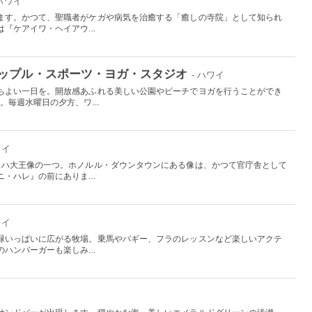
 ハワイ
ます。かつて、聖職者がケガや病気を治癒する「癒しの寺院」として知られ
『ケアイワ・ヘイアウ...
ップル・スポーツ・ヨガ・スタジオ
- ハワイ
ちよい一日を。開放感あふれる美しい公園やビーチでヨガを行うことができ
。毎週水曜日の夕方、ワ...
ワイ
メハ大王像の一つ。ホノルル・ダウンタウンにある像は、かつて官庁舎として
・ハレ』の前にありま...
ワイ
緑いっぱいに広がる牧場。乗馬やバギー、フラのレッスンなど楽しいアクテ
ハンバーガーも楽しみ...