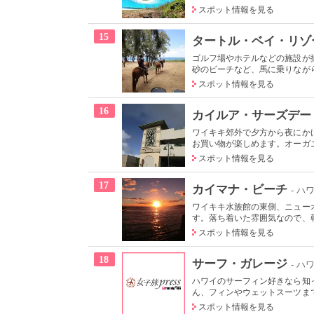
スポット情報を見る
15
タートル・ベイ・リゾ
ゴルフ場やホテルなどの施設が
砂のビーチなど、馬に乗りながら
スポット情報を見る
16
カイルア・サーズデー
ワイキキ郊外で夕方から夜にか
お買い物が楽しめます。オーガニ
スポット情報を見る
17
カイマナ・ビーチ
- ハ
ワイキキ水族館の東側、ニュー
す。落ち着いた雰囲気なので、朝
スポット情報を見る
18
サーフ・ガレージ
- ハ
ハワイのサーフィン好きなら知
ん、フィンやウェットスーツまで
スポット情報を見る