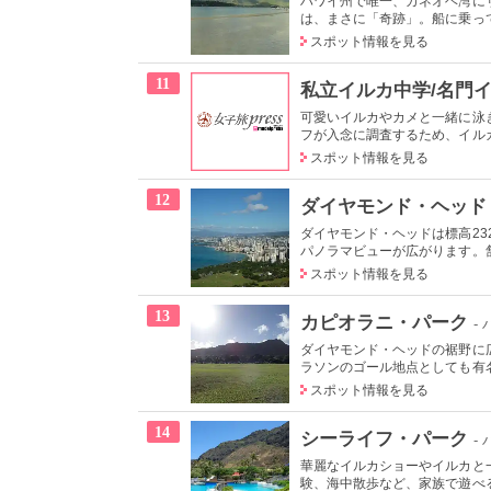
ハワイ州で唯一、カネオヘ湾に
は、まさに「奇跡」。船に乗って
スポット情報を見る
11
私立イルカ中学/名門
可愛いイルカやカメと一緒に泳
フが入念に調査するため、イルカ
スポット情報を見る
12
ダイヤモンド・ヘッド
ダイヤモンド・ヘッドは標高2
パノラマビューが広がります。舗
スポット情報を見る
13
カピオラニ・パーク
-
ダイヤモンド・ヘッドの裾野に
ラソンのゴール地点としても有名
スポット情報を見る
14
シーライフ・パーク
-
華麗なイルカショーやイルカと
験、海中散歩など、家族で遊べる