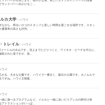
サンドバーが出現します。穏やかな海、美しいエメラルドグリーンの浅瀬
サンドバーへ出かけるこ...
イルカ大学
- ハワイ
ぎながら、明るいロコのスタッフと楽しい時間を過ごせる場所です。スタッ
遭遇率の高さも評判。...
・トレイル
- ハワイ
32メートルの火山です。頂上までたどりつくと、ワイキキ・ビーチを中心に、
装された道ですが、急...
 ハワイ
広がる、大きな公園です。ハワイで一番古く、最古の公園です。ホノルルマ
ですね。ハワイ王朝最...
 ハワイ
一緒に遊べるプログラムなど、イルカと一緒に泳いだりアシカの餌付け体
アトラクションがいっぱ...