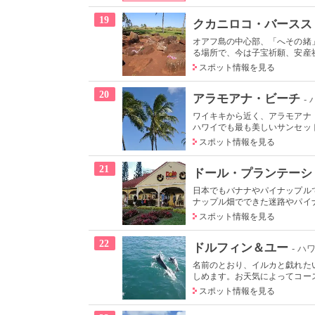
19
クカニロコ・バースス
オアフ島の中心部、「へその緒
る場所で、今は子宝祈願、安産祈
スポット情報を見る
20
アラモアナ・ビーチ
-
ワイキキから近く、アラモアナ
ハワイでも最も美しいサンセット
スポット情報を見る
21
ドール・プランテーシ
日本でもバナナやパイナップル
ナップル畑でできた迷路やパイナ
スポット情報を見る
22
ドルフィン＆ユー
- ハ
名前のとおり、イルカと戯れた
しめます。お天気によってコース
スポット情報を見る