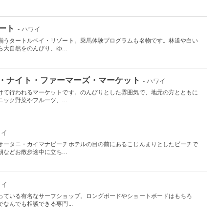
ート
- ハワイ
揃うタートルベイ・リゾート。乗馬体験プログラムも名物です。林道や白い
大自然をのんびり、ゆ...
・ナイト・ファーマーズ・マーケット
- ハワイ
けて行われるマーケットです。のんびりとした雰囲気で、地元の方とともに
ック野菜やフルーツ、...
ワイ
オータニ・カイマナビーチホテルの目の前にあるこじんまりとしたビーチで
などお散歩途中に立ち...
ワイ
っている有名なサーフショップ。ロングボードやショートボードはもちろ
なんでも相談できる専門...