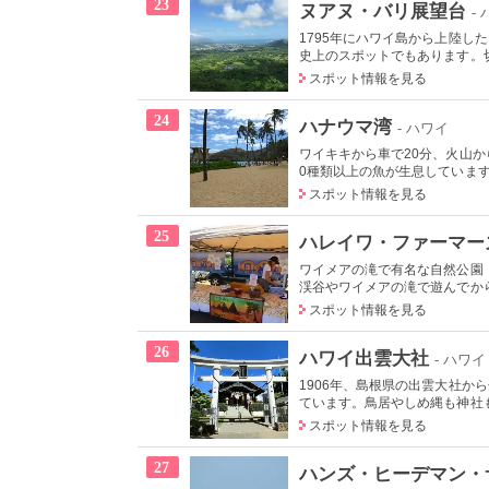
23
ヌアヌ・バリ展望台
-
1795年にハワイ島から上陸
史上のスポットでもあります。切り
スポット情報を見る
24
ハナウマ湾
- ハワイ
ワイキキから車で20分、火山
0種類以上の魚が生息しています
スポット情報を見る
25
ハレイワ・ファーマー
ワイメアの滝で有名な自然公園
渓谷やワイメアの滝で遊んでから
スポット情報を見る
26
ハワイ出雲大社
- ハワイ
1906年、島根県の出雲大社
ています。鳥居やしめ縄も神社も
スポット情報を見る
27
ハンズ・ヒーデマン・