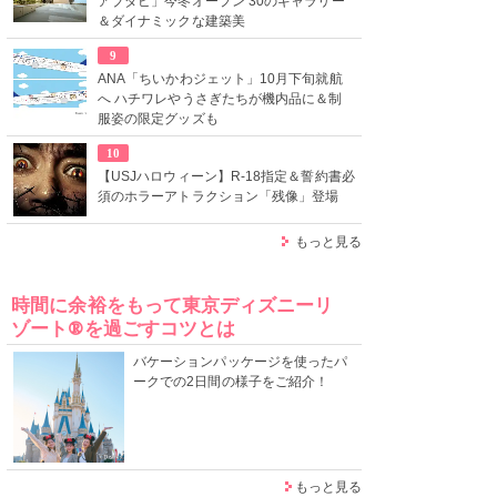
アブダビ」今冬オープン 30のギャラリー
＆ダイナミックな建築美
9
ANA「ちいかわジェット」10月下旬就航
へ ハチワレやうさぎたちが機内品に＆制
服姿の限定グッズも
10
【USJハロウィーン】R-18指定＆誓約書必
須のホラーアトラクション「残像」登場
もっと見る
時間に余裕をもって東京ディズニーリ
ゾート®を過ごすコツとは
バケーションパッケージを使ったパ
ークでの2日間の様子をご紹介！
もっと見る