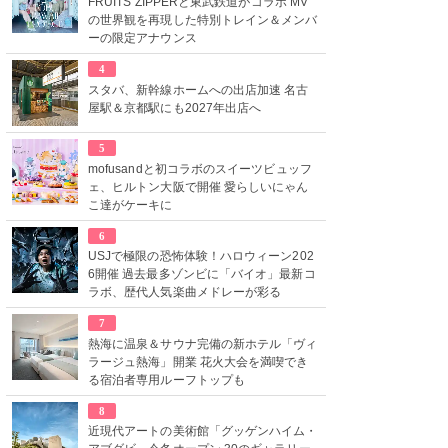
FRUITS ZIPPERと東武鉄道がコラボ MV
の世界観を再現した特別トレイン＆メンバ
ーの限定アナウンス
4
スタバ、新幹線ホームへの出店加速 名古
屋駅＆京都駅にも2027年出店へ
5
mofusandと初コラボのスイーツビュッフ
ェ、ヒルトン大阪で開催 愛らしいにゃん
こ達がケーキに
6
USJで極限の恐怖体験！ハロウィーン202
6開催 過去最多ゾンビに「バイオ」最新コ
ラボ、歴代人気楽曲メドレーが彩る
7
熱海に温泉＆サウナ完備の新ホテル「ヴィ
ラージュ熱海」開業 花火大会を満喫でき
る宿泊者専用ルーフトップも
8
近現代アートの美術館「グッゲンハイム・