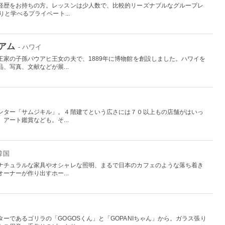
経歴をお持ちの方。レッスンは少人数で、比較的リーズナブルなグループレ
と学べるプライベート...
アム
- ハワイ
王家の子孫パウアヒ王女の夫で、1889年に博物館を創設しました。ハワイを
、写真、文献などが展...
ンター「サムジキル」。４階建てという広さには７０以上もの店舗がはいっ
アート鑑賞なども。そ...
 韓国
ナチュラルな家具やオシャレな照明、まるで日本のカフェのような落ち着き
ーナーが作り出すホー...
ーであるゴリラの「GOGOSくん」と「GOPANIちゃん」から。ガラス張り