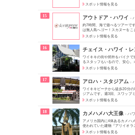
スポット情報を見る
15
アウトドア・ハワイ
-
約7時間、海で遊べるツアーで
は無人島へゴー！スカヌーをこぎ
スポット情報を見る
16
チェイス・ハワイ・レ
ワイキキの街や郊外をバイクで
るスタッフもいるので、安心。オ
スポット情報を見る
17
アロハ・スタジアム
-
ワイキキビーチから徒歩20分
ジアムです。週3回、スワップミ
スポット情報を見る
18
カメハメハ大王像
- ハ
アメリカ国内に4体あるカメハ
使われていた建物『アリイオラニ
スポット情報を見る