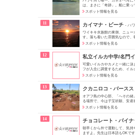
ハワイ州で唯一、カネオヘ湾に
は、まさに「奇跡」。船に乗って
スポット情報を見る
11
カイマナ・ビーチ
- ハ
ワイキキ水族館の東側、ニュー
す。落ち着いた雰囲気なので、朝
スポット情報を見る
12
私立イルカ中学/名門
可愛いイルカやカメと一緒に泳
フが入念に調査するため、イルカ
スポット情報を見る
13
クカニロコ・バースス
オアフ島の中心部、「へその緒
る場所で、今は子宝祈願、安産祈
スポット情報を見る
14
チョコレート・パイナ
朝早くから外で運動して、気持
ますよ。先生は日本語もOKです