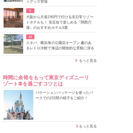
ィグッズ登場
9
大阪から片道290円で行ける非日常リゾー
トホテルも！ 安近短で楽しめる「関西穴
場」のおすすめホテル3選
10
スタバ、横浜海の公園店オープン 趣のあ
るレトロ洋館で海辺の開放的な景観に浸る
もっと見る
時間に余裕をもって東京ディズニーリ
ゾート®を過ごすコツとは
バケーションパッケージを使ったパ
ークでの2日間の様子をご紹介！
もっと見る