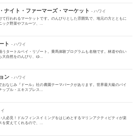
・ナイト・ファーマーズ・マーケット
- ハワイ
けて行われるマーケットです。のんびりとした雰囲気で、地元の方とともに
ック野菜やフルーツ、...
ート
- ハワイ
揃うタートルベイ・リゾート。乗馬体験プログラムも名物です。林道や白い
大自然をのんびり、ゆ...
ョン
- ハワイ
でおなじみ『ドール』社の農園テーマパークがあります。世界最大級のパイ
ップル・エキスプレス...
ワイ
い人必見！ドルフィンスイミングをはじめとするマリンアクティビティが楽
を変えてくれるので、...