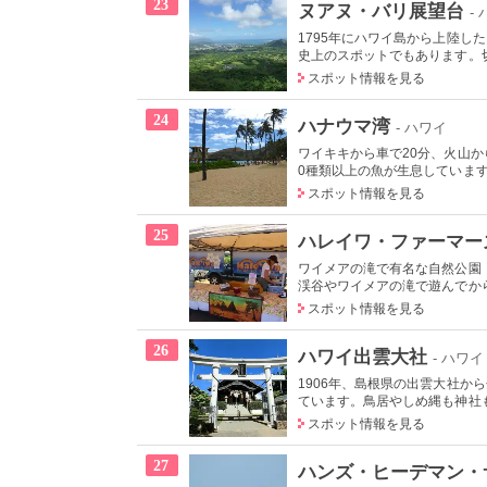
23
ヌアヌ・バリ展望台
-
1795年にハワイ島から上陸
史上のスポットでもあります。切り
スポット情報を見る
24
ハナウマ湾
- ハワイ
ワイキキから車で20分、火山
0種類以上の魚が生息しています
スポット情報を見る
25
ハレイワ・ファーマー
ワイメアの滝で有名な自然公園
渓谷やワイメアの滝で遊んでから
スポット情報を見る
26
ハワイ出雲大社
- ハワイ
1906年、島根県の出雲大社
ています。鳥居やしめ縄も神社も
スポット情報を見る
27
ハンズ・ヒーデマン・