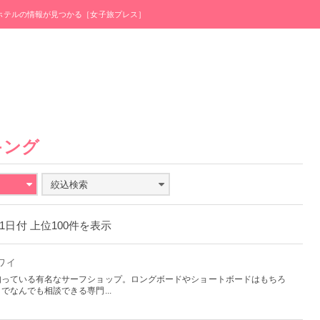
・ホテルの情報が見つかる［女子旅プレス］
キング
絞込検索
1月1日付 上位100件を表示
ハワイ
知っている有名なサーフショップ。ロングボードやショートボードはもちろ
なんでも相談できる専門...