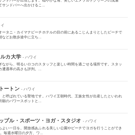
サンドバーが出現します。穏やかな海、美しいエメラルドグリーンの浅瀬
サンドバーへ出かけるこ...
ワイ
オータニ・カイマナビーチホテルの目の前にあるこじんまりとしたビーチで
などお散歩途中に立ち...
イルカ大学
- ハワイ
ぎながら、明るいロコのスタッフと楽しい時間を過ごせる場所です。スタッ
遭遇率の高さも評判。...
トートン
- ハワイ
」と呼ばれている聖地です。ハワイ王朝時代、王族女性が出産したといわれ
願のパワースポットと...
ップル・スポーツ・ヨガ・スタジオ
- ハワイ
ちよい一日を。開放感あふれる美しい公園やビーチでヨガを行うことができ
。毎週水曜日の夕方、ワ...