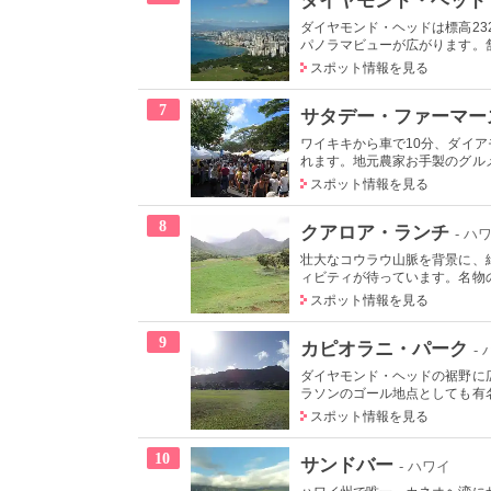
ダイヤモンド・ヘッドは標高2
パノラマビューが広がります。舗
スポット情報を見る
7
サタデー・ファーマー
ワイキキから車で10分、ダイ
れます。地元農家お手製のグルメ
スポット情報を見る
8
クアロア・ランチ
- ハ
壮大なコウラウ山脈を背景に、
ィビティが待っています。名物の
スポット情報を見る
9
カピオラニ・パーク
-
ダイヤモンド・ヘッドの裾野に
ラソンのゴール地点としても有名
スポット情報を見る
10
サンドバー
- ハワイ