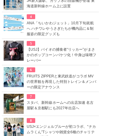
JR新大阪駅、カップ氷の自販機が登場 東
海道新幹線ホーム上に設置
4
ANA「ちいかわジェット」10月下旬就航
へ ハチワレやうさぎたちが機内品に＆制
服姿の限定グッズも
5
【USJ】バイオの捕食者“リッカー”がまさ
かのポップコーンバケツ化！中身は味噌フ
レーバー
6
FRUITS ZIPPERと東武鉄道がコラボ MV
の世界観を再現した特別トレイン＆メンバ
ーの限定アナウンス
7
スタバ、新幹線ホームへの出店加速 名古
屋駅＆京都駅にも2027年出店へ
8
USJ×エンジェルブルーが初コラボ、“ナカ
ムラくん”Tシャツや雑貨全6種のチャリテ