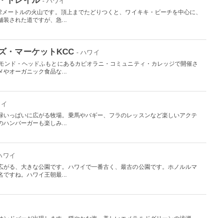
- ハワイ
32メートルの火山です。頂上までたどりつくと、ワイキキ・ビーチを中心に、
装された道ですが、急...
ズ・マーケットKCC
- ハワイ
アモンド・ヘッドふもとにあるカピオラニ・コミュニティ・カレッジで開催さ
やオーガニック食品な...
ワイ
緑いっぱいに広がる牧場。乗馬やバギー、フラのレッスンなど楽しいアクテ
ハンバーガーも楽しみ...
 ハワイ
広がる、大きな公園です。ハワイで一番古く、最古の公園です。ホノルルマ
ですね。ハワイ王朝最...