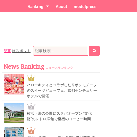
Ranking
About
modelpress
記事
旅スポット
News Ranking
ニュースランキング
1
ハローキティとコラボしたリボンモチーフ
のスイーツビュッフェ、京都センチュリー
ホテルで開催
2
横浜・海の公園にスタバオープン “文化
財”のレトロ洋館で至福のコーヒー時間
3