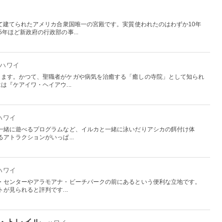
って建てられたアメリカ合衆国唯一の宮殿です。実質使われたのはわずか10年
年ほど新政府の行政部の事...
- ハワイ
します。かつて、聖職者がケガや病気を治癒する「癒しの寺院」として知られ
『ケアイワ・ヘイアウ...
 ハワイ
一緒に遊べるプログラムなど、イルカと一緒に泳いだりアシカの餌付け体
アトラクションがいっぱ...
 ハワイ
・センターやアラモアナ・ビーチパークの前にあるという便利な立地です。
が見られると評判です...
・トレイル