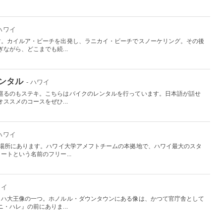
 ハワイ
す。カイルア・ビーチを出発し、ラニカイ・ビーチでスノーケリング。その後
ながら、どこまでも続...
ンタル
- ハワイ
巡るのもステキ。こちらはバイクのレンタルを行っています。日本語が話せ
ススメのコースをぜひ...
 ハワイ
の場所にあります。ハワイ大学アメフトチームの本拠地で、ハワイ最大のスタ
ートという名前のフリー...
ワイ
メハ大王像の一つ。ホノルル・ダウンタウンにある像は、かつて官庁舎として
・ハレ』の前にありま...