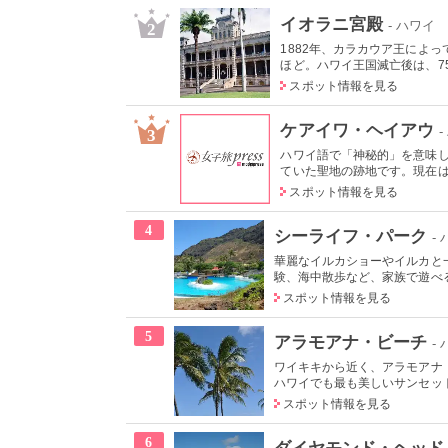
イオラニ宮殿
- ハワイ
2
1882年、カラカウア王によ
ほど。ハワイ王国滅亡後は、75
スポット情報を見る
ケアイワ・ヘイアウ
3
ハワイ語で「神秘的」を意味
ていた聖地の跡地です。現在はは
スポット情報を見る
4
シーライフ・パーク
-
華麗なイルカショーやイルカと
験、海中散歩など、家族で遊べる
スポット情報を見る
5
アラモアナ・ビーチ
-
ワイキキから近く、アラモアナ
ハワイでも最も美しいサンセット
スポット情報を見る
6
ダイヤモンド・ヘッド