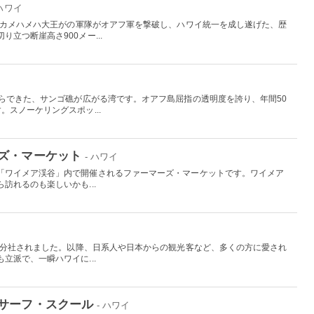
 ハワイ
したカメハメハ大王がの軍隊がオアフ軍を撃破し、ハワイ統一を成し遂げた、歴
立つ断崖高さ900メー...
からできた、サンゴ礁が広がる湾です。オアフ島屈指の透明度を誇り、年間50
。スノーケリングスポッ...
ズ・マーケット
- ハワイ
「ワイメア渓谷」内で開催されるファーマーズ・マーケットです。ワイメア
訪れるのも楽しいかも...
から分社されました。以降、日系人や日本からの観光客など、多くの方に愛され
立派で、一瞬ハワイに...
サーフ・スクール
- ハワイ