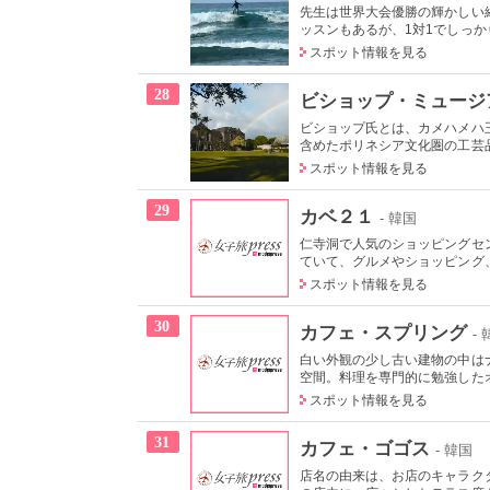
先生は世界大会優勝の輝かしい
ッスンもあるが、1対1でしっかり
スポット情報を見る
28
ビショップ・ミュージ
ビショップ氏とは、カメハメハ
含めたポリネシア文化圏の工芸品
スポット情報を見る
29
カベ２１
- 韓国
仁寺洞で人気のショッピングセ
ていて、グルメやショッピング、
スポット情報を見る
30
カフェ・スプリング
-
白い外観の少し古い建物の中は
空間。料理を専門的に勉強したオ
スポット情報を見る
31
カフェ・ゴゴス
- 韓国
店名の由来は、お店のキャラクタ