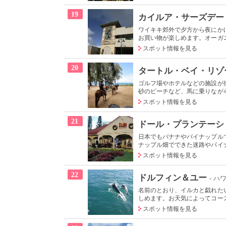
19
カイルア・サーズデー
ワイキキ郊外で夕方から夜にか
お買い物が楽しめます。オーガニ
スポット情報を見る
20
タートル・ベイ・リゾ
ゴルフ場やホテルなどの施設が
砂のビーチなど、馬に乗りながら
スポット情報を見る
21
ドール・プランテーシ
日本でもバナナやパイナップル
ナップル畑でできた迷路やパイナ
スポット情報を見る
22
ドルフィン＆ユー
- ハ
名前のとおり、イルカと戯れた
しめます。お天気によってコース
スポット情報を見る