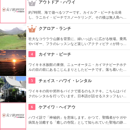
ヌイグルミやTシャツなどオリジナルグッズも人気です。
アウトドア・ハワイ
2
約7時間、海で遊べるツアーです。カイルア・ビーチを出発
し、ラニカイ・ビーチでスノーケリング。その後は無人島へゴ
ー！スカヌーをこぎながら、どこまでも続く美しい海を満喫で
きます。日本語スタッフもいますし、送迎やランチもついてい
クアロア・ランチ
3
ます。
壮大なコウラウ山脈を背景に、緑いっぱいに広がる牧場。乗馬
やバギー、フラのレッスンなど楽しいアクティビティが待って
います。名物のハンバーガーも楽しみですね。映画『ジュラシ
ック・パーク』のロケ地としても知られ、ロケ地巡りのバスも
4
カイマナ・ビーチ
あります。
ワイキキ水族館の東側、ニューオータニ・カイマナビーチホテ
ルの目の前にあるこじんまりとしたビーチです。落ち着いた雰
囲気なので、朝などお散歩途中に立ち寄ってみたい場所です。
すぐ横には終戦記念プールもあります。
5
チェイス・ハワイ・レンタル
ワイキキの街や郊外をバイクで巡るのもステキ。こちらはバイ
クのレンタルを行っています。日本語が話せるスタッフもいる
ので、安心。オススメのコースをぜひ聞いてみよう。ハーレー
のレンタルでも有名ですよ。
6
ケアイワ・ヘイアウ
ハワイ語で「神秘的」を意味します。かつて、聖職者がケガや
病気を治癒する「癒しの寺院」として知られていた聖地の跡地
です。現在はは『ケアイワ・ヘイアウ州立公園』として整備さ