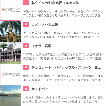
れ、市民の憩いの場所になっています。
7
私立イルカ中学/名門イルカ大学
可愛いイルカやカメと一緒に泳ぎながら、明るいロコのスタッ
フと楽しい時間を過ごせる場所です。スタッフが入念に調査す
るため、イルカ遭遇率の高さも評判。マリンスポーツやダンス
やフラなどの“授業”もあります。“卒業”時の達成感は一緒の思い
8
カメハメハ大王像
出になりそうですね。
アメリカ国内に4体あるカメハメハ大王像の一つ。ホノルル・
ダウンタウンにある像は、かつて官庁舎として使われていた建
物『アリイオラニ・ハレ』の前にあります。こちらの像は本人
がモデルではなく、イケメンだった友人がモデルになったそ
9
イオラニ宮殿
う。
1882年、カラカウア王によって建てられたアメリカ合衆国唯一
の宮殿です。実質使われたのはわずか10年ほど。ハワイ王国滅
亡後は、75年ほど新政府の行政部の事務所として使われ、修復
を経て一般公開されました。豪華絢爛な調度品は当時の4割程
10
チョコレート・パイナップル・スポーツ・ヨガ・スタジオ
度の数だとか。
朝早くから外で運動して、気持ちよい一日を。開放感あふれる
美しい公園やビーチでヨガを行うことができますよ。先生は日
本語もOKです。毎週水曜日の夕方、ワイキキビーチウォークの
芝生エリアで無料のヨガレッスンも行っているので、初心者は
11
サンドバー
コチラもぜひ。
ハワイ州で唯一、カネオヘ湾にサンドバーが出現します。穏や
かな海、美しいエメラルドグリーンの浅瀬は、まさに「奇
跡」。船に乗ってサンドバーへ出かけることができる現地ツア