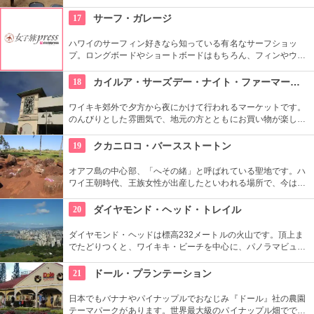
馬に乗りながら大自然をのんびり、ゆっくりと楽しめます。夕
暮れ時のビーチを巡る乗馬プログラムもあります。
17
サーフ・ガレージ
ハワイのサーフィン好きなら知っている有名なサーフショッ
プ。ロングボードやショートボードはもちろん、フィンやウェ
ットスーツまでなんでも相談できる専門店。 ボードのレンタル
や保管も行っています。
18
カイルア・サーズデー・ナイト・ファーマーズ・マーケット
ワイキキ郊外で夕方から夜にかけて行われるマーケットです。
のんびりとした雰囲気で、地元の方とともにお買い物が楽しめ
ます。オーガニック野菜やフルーツ、焼きたてのパンなど、ハ
ワイ産のおいしいグルメが勢ぞろい。ちょうど、早めのディナ
19
クカニロコ・バースストートン
ーに利用できそうですね。
オアフ島の中心部、「へその緒」と呼ばれている聖地です。ハ
ワイ王朝時代、王族女性が出産したといわれる場所で、今は子
宝祈願、安産祈願のパワースポットとして知られています。た
くさんのエネルギーを浴びて帰ってくださいね。
20
ダイヤモンド・ヘッド・トレイル
ダイヤモンド・ヘッドは標高232メートルの火山です。頂上ま
でたどりつくと、ワイキキ・ビーチを中心に、パノラマビュー
が広がります。舗装された道ですが、急な階段やゴツゴツした
道もあるので、スニーカーの準備を。
21
ドール・プランテーション
日本でもバナナやパイナップルでおなじみ『ドール』社の農園
テーマパークがあります。世界最大級のパイナップル畑ででき