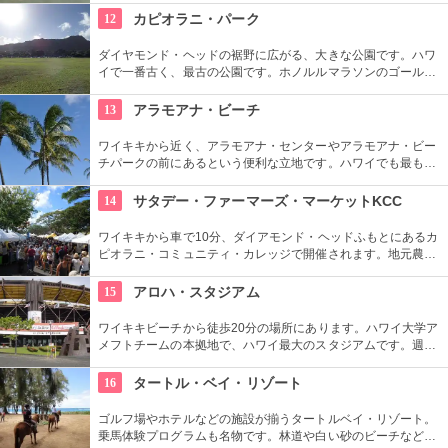
ーが組まれているので、ぜひ利用してみて。
12
カピオラニ・パーク
ダイヤモンド・ヘッドの裾野に広がる、大きな公園です。ハワ
イで一番古く、最古の公園です。ホノルルマラソンのゴール地
点としても有名ですね。ハワイ王朝最後の王カラカウアによっ
て、クイーン・カピオラニの名前が冠せられました。
13
アラモアナ・ビーチ
ワイキキから近く、アラモアナ・センターやアラモアナ・ビー
チパークの前にあるという便利な立地です。ハワイでも最も美
しいサンセットが見られると評判です。地元の方も多く、休日
はバーベキューやピクニックをしている人も見られます。
14
サタデー・ファーマーズ・マーケットKCC
ワイキキから車で10分、ダイアモンド・ヘッドふもとにあるカ
ピオラニ・コミュニティ・カレッジで開催されます。地元農家
お手製のグルメやオーガニック食品など、朝からあれもこれも
食べたくなっちゃいそう。ロコも観光客も多く集まる人気の朝
15
アロハ・スタジアム
市なので、売り切れが発生するかも。なるべく早い時間に行っ
てみよう。
ワイキキビーチから徒歩20分の場所にあります。ハワイ大学ア
メフトチームの本拠地で、ハワイ最大のスタジアムです。週3
回、スワップミートという名前のフリーマーケットを開催して
います。400以上もの地元のお店が出店し、大盛り上がり。お
16
タートル・ベイ・リゾート
宝を見つけてみませんか。
ゴルフ場やホテルなどの施設が揃うタートルベイ・リゾート。
乗馬体験プログラムも名物です。林道や白い砂のビーチなど、