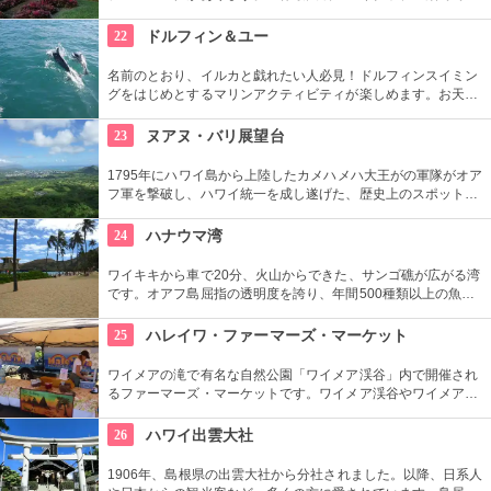
た迷路やパイナップル・エキスプレスなど、大人も子供も楽し
めるアトラクションがあります。カワイイお土産もいっぱい。
22
ドルフィン＆ユー
名前のとおり、イルカと戯れたい人必見！ドルフィンスイミン
グをはじめとするマリンアクティビティが楽しめます。お天気
によってコースを変えてくれるので、イルカに会える確率も高
いそう。バーベキューやフラ、ウクレレ演奏など、嬉しいおも
23
ヌアヌ・バリ展望台
てなしも。
1795年にハワイ島から上陸したカメハメハ大王がの軍隊がオア
フ軍を撃破し、ハワイ統一を成し遂げた、歴史上のスポットで
もあります。切り立つ断崖高さ900メートルにものぼり、ここ
から広がる絶景は感動モノ。海から吹く風は強烈です。
24
ハナウマ湾
ワイキキから車で20分、火山からできた、サンゴ礁が広がる湾
です。オアフ島屈指の透明度を誇り、年間500種類以上の魚が
生息しています。スノーケリングスポットとしても人気の場所
で年間100万人以上の観光客が訪れます。
25
ハレイワ・ファーマーズ・マーケット
ワイメアの滝で有名な自然公園「ワイメア渓谷」内で開催され
るファーマーズ・マーケットです。ワイメア渓谷やワイメアの
滝で遊んでから訪れるのも楽しいかも。食べ物も飲み物も充実
していますので、おやつはもちろん、ディナーを楽しむのもア
26
ハワイ出雲大社
リですね。
1906年、島根県の出雲大社から分社されました。以降、日系人