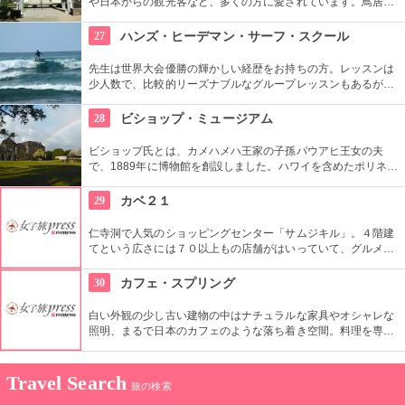
や日本からの観光客など、多くの方に愛されています。鳥居や
しめ縄も神社も立派で、一瞬ハワイにいることを忘れそうにな
りそう。日本とハワイで2度お祈りされたお守りも好評です。
27
ハンズ・ヒーデマン・サーフ・スクール
先生は世界大会優勝の輝かしい経歴をお持ちの方。レッスンは
少人数で、比較的リーズナブルなグループレッスンもあるが、
1対1でしっかりと学べるプライベートレッスンもあります。初
心者の方も基本動作からきちんと学んで、いざ海へ！
28
ビショップ・ミュージアム
ビショップ氏とは、カメハメハ王家の子孫パウアヒ王女の夫
で、1889年に博物館を創設しました。ハワイを含めたポリネシ
ア文化圏の工芸品、写真、文献などが展示されています。建物
や中の吹き抜け、インテリアも見ごたえあります。
29
カベ２１
仁寺洞で人気のショッピングセンター「サムジキル」。４階建
てという広さには７０以上もの店舗がはいっていて、グルメや
ショッピング、アート鑑賞なども。その中にあるコチラのお店
では螺細製品や乗り下など、韓国の伝統工芸品を取り扱い、お
30
カフェ・スプリング
気に入りの１つが見つかるはず。
白い外観の少し古い建物の中はナチュラルな家具やオシャレな
照明、まるで日本のカフェのような落ち着き空間。料理を専門
的に勉強したオーナーが作り出すホームメイドなメニューは、
どれもほっとする味わいのものばかり。
Travel Search
旅の検索