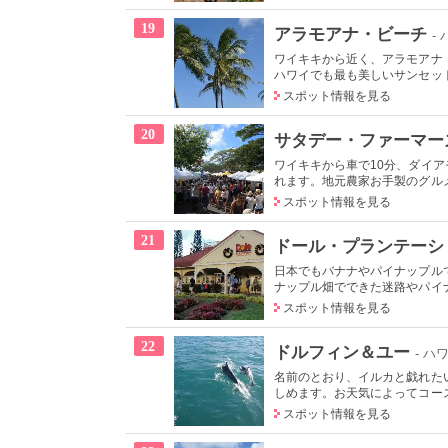
19
アラモアナ・ビーチ
-
ワイキキから近く、アラモアナ
ハワイでも最も美しいサンセット
スポット情報を見る
20
サタデー・ファーマー
ワイキキから車で10分、ダイ
れます。地元農家お手製のグルメ
スポット情報を見る
21
ドール・プランテーシ
日本でもバナナやパイナップル
ナップル畑でできた迷路やパイナ
スポット情報を見る
22
ドルフィン＆ユー
- ハ
名前のとおり、イルカと戯れた
しめます。お天気によってコース
スポット情報を見る