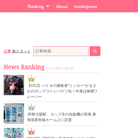
Ranking
About
modelpress
記事
旅スポット
News Ranking
ニュースランキング
1
【USJ】バイオの捕食者“リッカー”がまさ
かのポップコーンバケツ化！中身は味噌フ
レーバー
2
JR新大阪駅、カップ氷の自販機が登場 東
海道新幹線ホーム上に設置
3