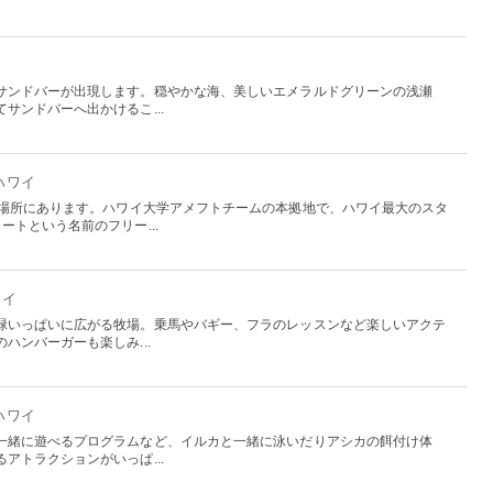
サンドバーが出現します。穏やかな海、美しいエメラルドグリーンの浅瀬
サンドバーへ出かけるこ...
 ハワイ
の場所にあります。ハワイ大学アメフトチームの本拠地で、ハワイ最大のスタ
ートという名前のフリー...
ワイ
緑いっぱいに広がる牧場。乗馬やバギー、フラのレッスンなど楽しいアクテ
ハンバーガーも楽しみ...
 ハワイ
一緒に遊べるプログラムなど、イルカと一緒に泳いだりアシカの餌付け体
アトラクションがいっぱ...