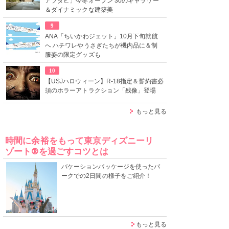
アブダビ」今冬オープン 30のギャラリー
＆ダイナミックな建築美
9
ANA「ちいかわジェット」10月下旬就航
へ ハチワレやうさぎたちが機内品に＆制
服姿の限定グッズも
10
【USJハロウィーン】R-18指定＆誓約書必
須のホラーアトラクション「残像」登場
もっと見る
時間に余裕をもって東京ディズニーリ
ゾート®を過ごすコツとは
バケーションパッケージを使ったパ
ークでの2日間の様子をご紹介！
もっと見る