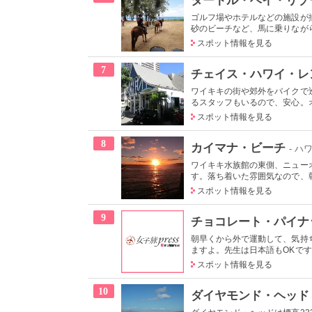
ゴルフ場やホテルなどの施設が
砂のビーチなど、馬に乗りながら
スポット情報を見る
7
チェイス・ハワイ・レ
ワイキキの街や郊外をバイクで
るスタッフもいるので、安心。オ
スポット情報を見る
8
カイマナ・ビーチ
- ハ
ワイキキ水族館の東側、ニュー
す。落ち着いた雰囲気なので、朝
スポット情報を見る
9
チョコレート・パイナ
朝早くから外で運動して、気持
ますよ。先生は日本語もOKです
スポット情報を見る
10
ダイヤモンド・ヘッド