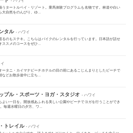
- ハワイ
揃うタートルベイ・リゾート。乗馬体験プログラムも名物です。林道や白い
大自然をのんびり、ゆ...
ンタル
- ハワイ
巡るのもステキ。こちらはバイクのレンタルを行っています。日本語が話せ
ススメのコースをぜひ...
ワイ
オータニ・カイマナビーチホテルの目の前にあるこじんまりとしたビーチで
などお散歩途中に立ち...
ップル・スポーツ・ヨガ・スタジオ
- ハワイ
ちよい一日を。開放感あふれる美しい公園やビーチでヨガを行うことができ
。毎週水曜日の夕方、ワ...
・トレイル
- ハワイ