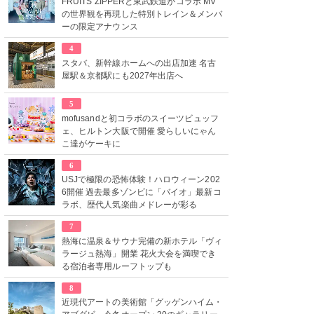
FRUITS ZIPPERと東武鉄道がコラボ MV
の世界観を再現した特別トレイン＆メンバ
ーの限定アナウンス
4
スタバ、新幹線ホームへの出店加速 名古
屋駅＆京都駅にも2027年出店へ
5
mofusandと初コラボのスイーツビュッフ
ェ、ヒルトン大阪で開催 愛らしいにゃん
こ達がケーキに
6
USJで極限の恐怖体験！ハロウィーン202
6開催 過去最多ゾンビに「バイオ」最新コ
ラボ、歴代人気楽曲メドレーが彩る
7
熱海に温泉＆サウナ完備の新ホテル「ヴィ
ラージュ熱海」開業 花火大会を満喫でき
る宿泊者専用ルーフトップも
8
近現代アートの美術館「グッゲンハイム・