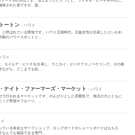
32メートルの火山です。頂上までたどりつくと、ワイキキ・ビーチを中心に、
装された道ですが、急...
トートン
- ハワイ
」と呼ばれている聖地です。ハワイ王朝時代、王族女性が出産したといわれ
願のパワースポットと...
 ハワイ
す。カイルア・ビーチを出発し、ラニカイ・ビーチでスノーケリング。その後
ながら、どこまでも続...
・ナイト・ファーマーズ・マーケット
- ハワイ
けて行われるマーケットです。のんびりとした雰囲気で、地元の方とともに
ック野菜やフルーツ、...
ワイ
っている有名なサーフショップ。ロングボードやショートボードはもちろ
なんでも相談できる専門...