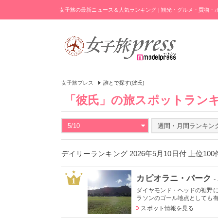
女子旅の最新ニュース＆人気ランキング | 観光・グルメ・買物
女子旅プレス
誰とで探す(彼氏)
「彼氏」の旅スポットラン
5/10
週間・月間ランキン
デイリーランキング 2026年5月10日付 上位10
カピオラニ・パーク
1
ダイヤモンド・ヘッドの裾野
ラソンのゴール地点としても有名
スポット情報を見る