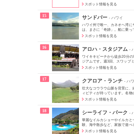
スポット情報を見る
15
サンドバー
- ハワイ
ハワイ州で唯一、カネオヘ湾に
は、まさに「奇跡」。船に乗って
スポット情報を見る
16
アロハ・スタジアム
-
ワイキキビーチから徒歩20分
ジアムです。週3回、スワップミ
スポット情報を見る
17
クアロア・ランチ
- ハ
壮大なコウラウ山脈を背景に、
ィビティが待っています。名物の
スポット情報を見る
18
シーライフ・パーク
-
華麗なイルカショーやイルカと
験、海中散歩など、家族で遊べる
スポット情報を見る