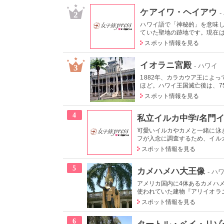
ケアイワ・ヘイアウ
2
ハワイ語で「神秘的」を意味
ていた聖地の跡地です。現在はは
スポット情報を見る
イオラニ宮殿
- ハワイ
3
1882年、カラカウア王によ
ほど。ハワイ王国滅亡後は、75
スポット情報を見る
4
私立イルカ中学/名門
可愛いイルカやカメと一緒に泳
フが入念に調査するため、イルカ
スポット情報を見る
5
カメハメハ大王像
- ハ
アメリカ国内に4体あるカメハ
使われていた建物『アリイオラニ
スポット情報を見る
6
タートル・ベイ・リゾ