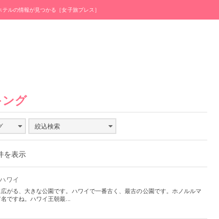
・ホテルの情報が見つかる［女子旅プレス］
キング
グ
絞込検索
0件を表示
- ハワイ
に広がる、大きな公園です。ハワイで一番古く、最古の公園です。ホノルルマ
ですね。ハワイ王朝最...