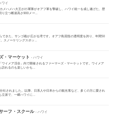
 ハワイ
したカメハメハ大王がの軍隊がオアフ軍を撃破し、ハワイ統一を成し遂げた、歴
立つ断崖高さ900メー...
からできた、サンゴ礁が広がる湾です。オアフ島屈指の透明度を誇り、年間50
。スノーケリングスポッ...
ズ・マーケット
- ハワイ
「ワイメア渓谷」内で開催されるファーマーズ・マーケットです。ワイメア
訪れるのも楽しいかも...
から分社されました。以降、日系人や日本からの観光客など、多くの方に愛され
立派で、一瞬ハワイに...
サーフ・スクール
- ハワイ