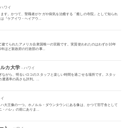
- ハワイ
します。かつて、聖職者がケガや病気を治癒する「癒しの寺院」として知られ
『ケアイワ・ヘイアウ...
って建てられたアメリカ合衆国唯一の宮殿です。実質使われたのはわずか10年
年ほど新政府の行政部の事...
イルカ大学
- ハワイ
ぎながら、明るいロコのスタッフと楽しい時間を過ごせる場所です。スタッ
遭遇率の高さも評判。...
ワイ
メハ大王像の一つ。ホノルル・ダウンタウンにある像は、かつて官庁舎として
・ハレ』の前にありま...
ート