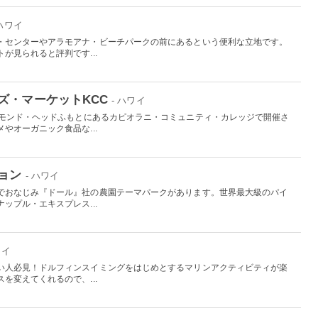
 ハワイ
・センターやアラモアナ・ビーチパークの前にあるという便利な立地です。
が見られると評判です...
ズ・マーケットKCC
- ハワイ
アモンド・ヘッドふもとにあるカピオラニ・コミュニティ・カレッジで開催さ
やオーガニック食品な...
ョン
- ハワイ
でおなじみ『ドール』社の農園テーマパークがあります。世界最大級のパイ
ップル・エキスプレス...
ワイ
い人必見！ドルフィンスイミングをはじめとするマリンアクティビティが楽
を変えてくれるので、...