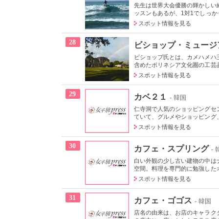
先生は世界大会優勝の輝かしい
ッスンもあるが、1対1でしっかり
スポット情報を見る
28
ビショップ・ミュージ
ビショップ氏とは、カメハメハ
含めたポリネシア文化圏の工芸品
スポット情報を見る
29
カベ２１
- 韓国
仁寺洞で人気のショッピングセ
ていて、グルメやショッピング、
スポット情報を見る
30
カフェ・スプリング
-
白い外観の少し古い建物の中は
空間。料理を専門的に勉強したオ
スポット情報を見る
31
カフェ・ゴゴス
- 韓国
店名の由来は、お店のキャラクタ