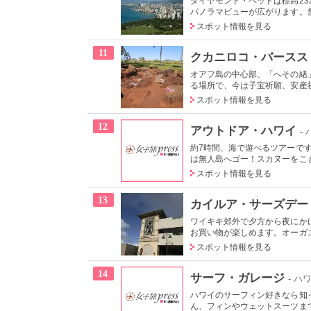
ダイヤモンド・ヘッドは標高2
パノラマビューが広がります。舗
スポット情報を見る
11
クカニロコ・バースス
オアフ島の中心部、「へその緒
る場所で、今は子宝祈願、安産祈
スポット情報を見る
12
アウトドア・ハワイ
-
約7時間、海で遊べるツアーで
は無人島へゴー！スカヌーをこぎ
スポット情報を見る
13
カイルア・サーズデー
ワイキキ郊外で夕方から夜にか
お買い物が楽しめます。オーガニ
スポット情報を見る
14
サーフ・ガレージ
- ハ
ハワイのサーフィン好きなら知
ん、フィンやウェットスーツまで