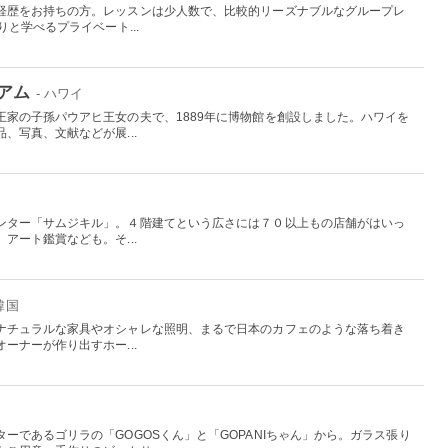
経歴をお持ちの方。レッスンは少人数で、比較的リーズナブルなグループレ
と学べるプライベート...
アム
- ハワイ
王家の子孫パウアヒ王女の夫で、1889年に博物館を創設しました。ハワイを
、写真、文献などが展...
ンター「サムジキル」。４階建てという広さには７０以上もの店舗がはいっ
アート鑑賞なども。そ...
 韓国
ナチュラルな家具やオシャレな照明、まるで日本のカフェのような落ち着き
ーナーが作り出すホー...
ーであるゴリラの「GOGOSくん」と「GOPANIちゃん」から。ガラス張り