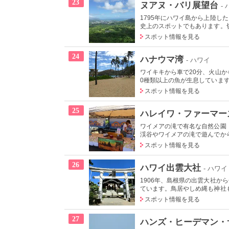
23
ヌアヌ・バリ展望台
-
1795年にハワイ島から上陸
史上のスポットでもあります。切り
スポット情報を見る
24
ハナウマ湾
- ハワイ
ワイキキから車で20分、火山
0種類以上の魚が生息しています
スポット情報を見る
25
ハレイワ・ファーマー
ワイメアの滝で有名な自然公園
渓谷やワイメアの滝で遊んでから
スポット情報を見る
26
ハワイ出雲大社
- ハワイ
1906年、島根県の出雲大社
ています。鳥居やしめ縄も神社も
スポット情報を見る
27
ハンズ・ヒーデマン・