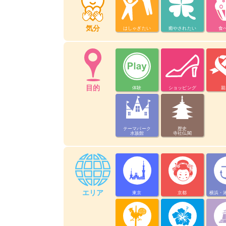
気分
はしゃぎたい
癒やされたい
食
目的
体験
ショッピング
親
テーマパーク
歴史
水族館
寺社仏閣
エリア
東京
京都
横浜・