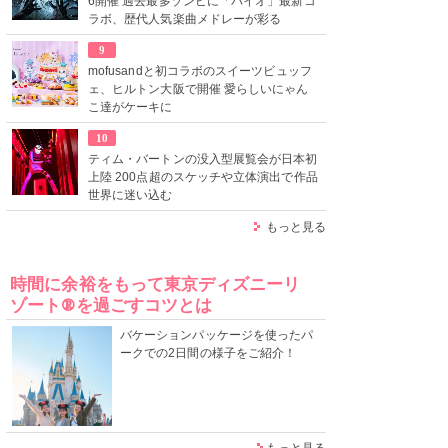
6開催 過去最多ゾンビに「バイオ」最新コ
ラボ、歴代人気楽曲メドレーが彩る
9
mofusandと初コラボのスイーツビュッフ
ェ、ヒルトン大阪で開催 愛らしいにゃん
こ達がケーキに
10
ティム・バートンの没入型展覧会が日本初
上陸 200点超のスケッチや立体演出で作品
世界に迷い込む
もっと見る
時間に余裕をもって東京ディズニーリ
ゾート®を過ごすコツとは
バケーションパッケージを使ったパ
ークでの2日間の様子をご紹介！
もっと見る