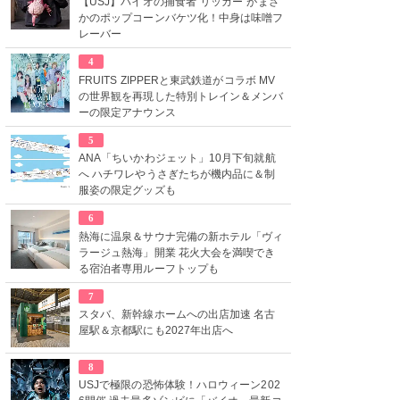
【USJ】バイオの捕食者“リッカー”がまさ
かのポップコーンバケツ化！中身は味噌フ
レーバー
4
FRUITS ZIPPERと東武鉄道がコラボ MV
の世界観を再現した特別トレイン＆メンバ
ーの限定アナウンス
5
ANA「ちいかわジェット」10月下旬就航
へ ハチワレやうさぎたちが機内品に＆制
服姿の限定グッズも
6
熱海に温泉＆サウナ完備の新ホテル「ヴィ
ラージュ熱海」開業 花火大会を満喫でき
る宿泊者専用ルーフトップも
7
スタバ、新幹線ホームへの出店加速 名古
屋駅＆京都駅にも2027年出店へ
8
USJで極限の恐怖体験！ハロウィーン202