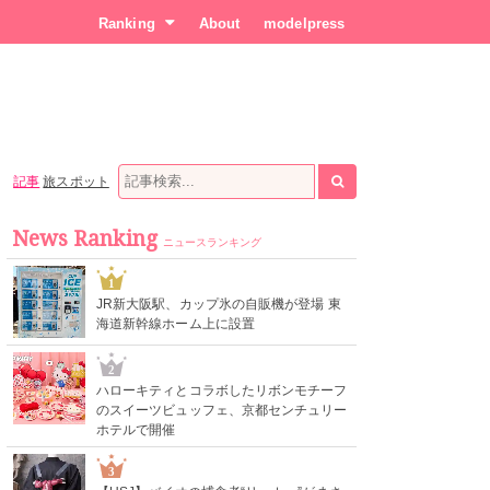
Ranking
About
modelpress
記事
旅スポット
News Ranking
ニュースランキング
1
JR新大阪駅、カップ氷の自販機が登場 東
海道新幹線ホーム上に設置
2
ハローキティとコラボしたリボンモチーフ
のスイーツビュッフェ、京都センチュリー
ホテルで開催
3