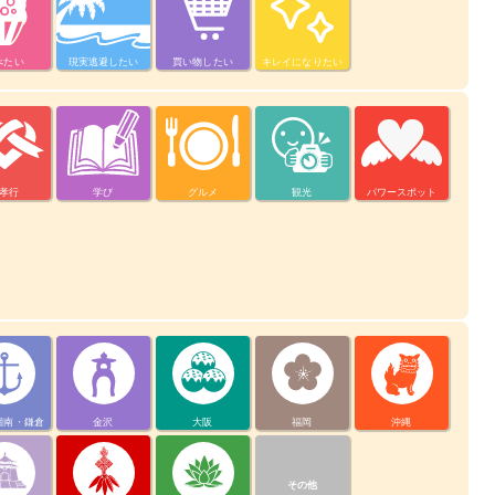
べたい
現実逃避したい
買い物したい
キレイになりたい
孝行
学び
グルメ
観光
パワースポット
湘南・鎌倉
金沢
大阪
福岡
沖縄
その他