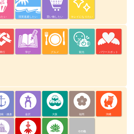
べたい
現実逃避したい
買い物したい
キレイになりたい
孝行
学び
グルメ
観光
パワースポット
湘南・鎌倉
金沢
大阪
福岡
沖縄
その他