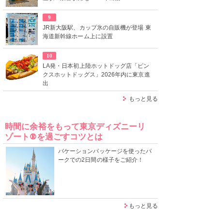
9
JR新大阪駅、カップ氷の自販機が登場 東
海道新幹線ホーム上に設置
10
LA発・日本初上陸ホットドッグ店「ピン
クスホットドッグス」2026年内に東京進
出
もっと見る
時間に余裕をもって東京ディズニーリ
ゾート®を過ごすコツとは
バケーションパッケージを使ったパ
ークでの2日間の様子をご紹介！
もっと見る