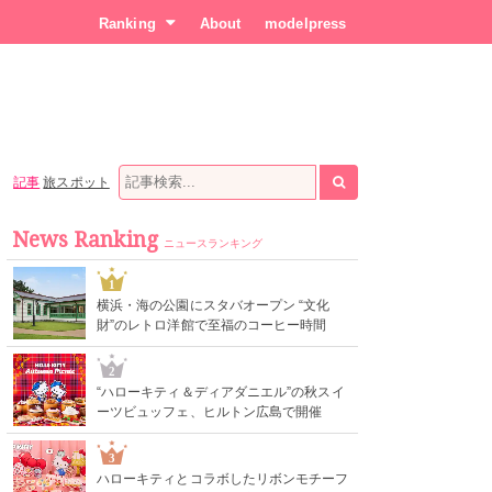
Ranking
About
modelpress
記事
旅スポット
News Ranking
ニュースランキング
1
横浜・海の公園にスタバオープン “文化
財”のレトロ洋館で至福のコーヒー時間
2
“ハローキティ＆ディアダニエル”の秋スイ
ーツビュッフェ、ヒルトン広島で開催
3
ハローキティとコラボしたリボンモチーフ