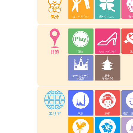
気分
はしゃぎたい
癒やされたい
食
目的
体験
ショッピング
親
テーマパーク
歴史
水族館
寺社仏閣
エリア
東京
京都
横浜・