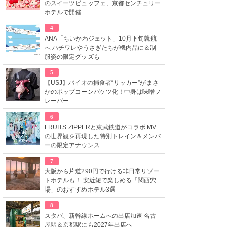
のスイーツビュッフェ、京都センチュリー
ホテルで開催
4
ANA「ちいかわジェット」10月下旬就航
へ ハチワレやうさぎたちが機内品に＆制
服姿の限定グッズも
5
【USJ】バイオの捕食者“リッカー”がまさ
かのポップコーンバケツ化！中身は味噌フ
レーバー
6
FRUITS ZIPPERと東武鉄道がコラボ MV
の世界観を再現した特別トレイン＆メンバ
ーの限定アナウンス
7
大阪から片道290円で行ける非日常リゾー
トホテルも！ 安近短で楽しめる「関西穴
場」のおすすめホテル3選
8
スタバ、新幹線ホームへの出店加速 名古
屋駅＆京都駅にも2027年出店へ