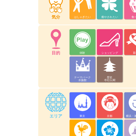
気分
はしゃぎたい
癒やされたい
食
目的
体験
ショッピング
親
テーマパーク
歴史
水族館
寺社仏閣
エリア
東京
京都
横浜・