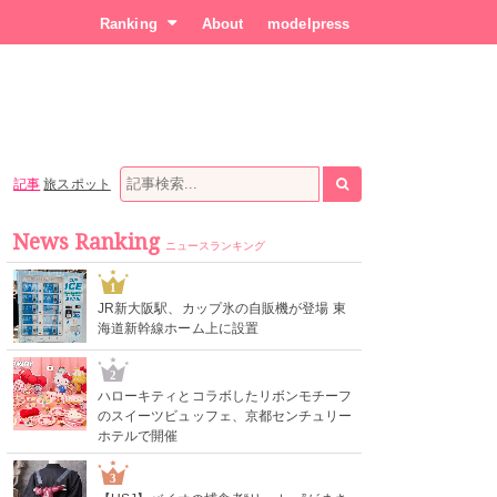
Ranking
About
modelpress
記事
旅スポット
News Ranking
ニュースランキング
1
JR新大阪駅、カップ氷の自販機が登場 東
海道新幹線ホーム上に設置
2
ハローキティとコラボしたリボンモチーフ
のスイーツビュッフェ、京都センチュリー
ホテルで開催
3