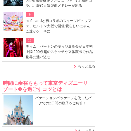
6開催 過去最多ゾンビに「バイオ」最新コ
ラボ、歴代人気楽曲メドレーが彩る
9
mofusandと初コラボのスイーツビュッフ
ェ、ヒルトン大阪で開催 愛らしいにゃん
こ達がケーキに
10
ティム・バートンの没入型展覧会が日本初
上陸 200点超のスケッチや立体演出で作品
世界に迷い込む
もっと見る
時間に余裕をもって東京ディズニーリ
ゾート®を過ごすコツとは
バケーションパッケージを使ったパ
ークでの2日間の様子をご紹介！
もっと見る