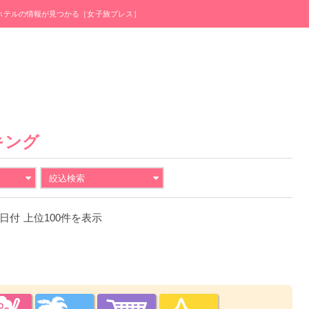
・ホテルの情報が見つかる［女子旅プレス］
キング
絞込検索
24日付 上位100件を表示