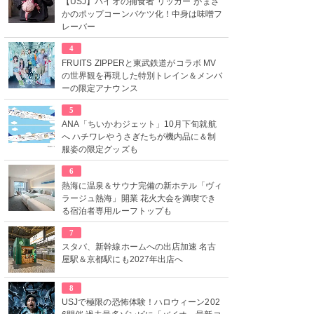
【USJ】バイオの捕食者“リッカー”がまさ
かのポップコーンバケツ化！中身は味噌フ
レーバー
4
FRUITS ZIPPERと東武鉄道がコラボ MV
の世界観を再現した特別トレイン＆メンバ
ーの限定アナウンス
5
ANA「ちいかわジェット」10月下旬就航
へ ハチワレやうさぎたちが機内品に＆制
服姿の限定グッズも
6
熱海に温泉＆サウナ完備の新ホテル「ヴィ
ラージュ熱海」開業 花火大会を満喫でき
る宿泊者専用ルーフトップも
7
スタバ、新幹線ホームへの出店加速 名古
屋駅＆京都駅にも2027年出店へ
8
USJで極限の恐怖体験！ハロウィーン202