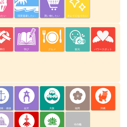
べたい
現実逃避したい
買い物したい
キレイになりたい
孝行
学び
グルメ
観光
パワースポット
湘南・鎌倉
金沢
大阪
福岡
沖縄
その他