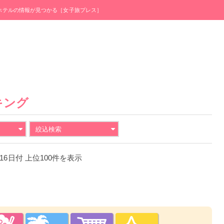
・ホテルの情報が見つかる［女子旅プレス］
キング
絞込検索
月16日付 上位100件を表示