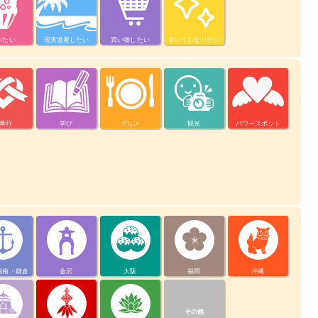
べたい
現実逃避したい
買い物したい
キレイになりたい
孝行
学び
グルメ
観光
パワースポット
湘南・鎌倉
金沢
大阪
福岡
沖縄
その他