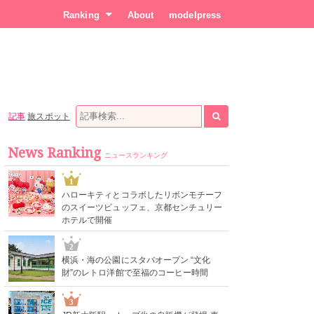
Ranking
About
modelpress
記事
旅スポット
News Ranking
ニュースランキング
1
ハローキティとコラボしたリボンモチーフ
のスイーツビュッフェ、京都センチュリー
ホテルで開催
2
横浜・海の公園にスタバオープン “文化
財”のレトロ洋館で至福のコーヒー時間
3