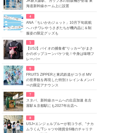
JR新大阪駅、カップ氷の自販機が登場 東
海道新幹線ホーム上に設置
4
ANA「ちいかわジェット」10月下旬就航
へ ハチワレやうさぎたちが機内品に＆制
服姿の限定グッズも
5
【USJ】バイオの捕食者“リッカー”がまさ
かのポップコーンバケツ化！中身は味噌フ
レーバー
6
FRUITS ZIPPERと東武鉄道がコラボ MV
の世界観を再現した特別トレイン＆メンバ
ーの限定アナウンス
7
スタバ、新幹線ホームへの出店加速 名古
屋駅＆京都駅にも2027年出店へ
8
USJ×エンジェルブルーが初コラボ、“ナカ
ムラくん”Tシャツや雑貨全6種のチャリテ