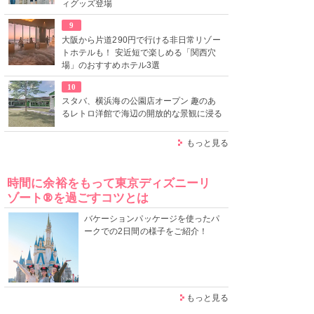
ィグッズ登場
9
大阪から片道290円で行ける非日常リゾー
トホテルも！ 安近短で楽しめる「関西穴
場」のおすすめホテル3選
10
スタバ、横浜海の公園店オープン 趣のあ
るレトロ洋館で海辺の開放的な景観に浸る
もっと見る
時間に余裕をもって東京ディズニーリ
ゾート®を過ごすコツとは
バケーションパッケージを使ったパ
ークでの2日間の様子をご紹介！
もっと見る