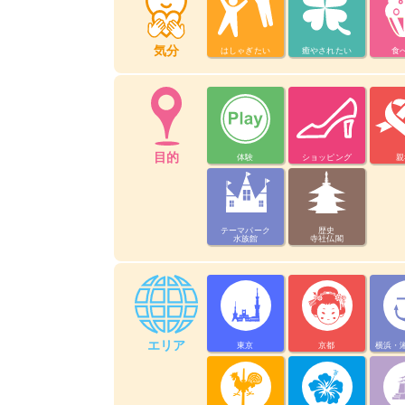
気分
はしゃぎたい
癒やされたい
食
目的
体験
ショッピング
親
テーマパーク
歴史
水族館
寺社仏閣
エリア
東京
京都
横浜・