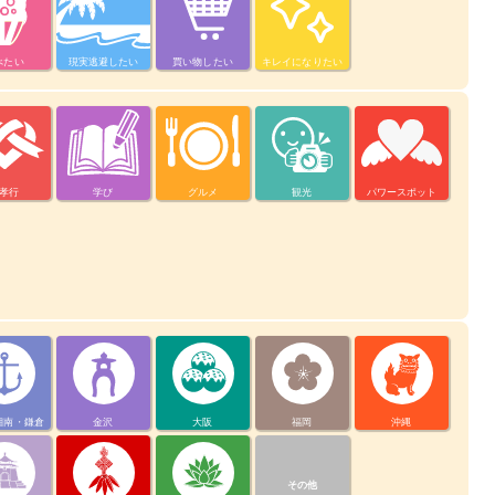
べたい
現実逃避したい
買い物したい
キレイになりたい
孝行
学び
グルメ
観光
パワースポット
湘南・鎌倉
金沢
大阪
福岡
沖縄
その他