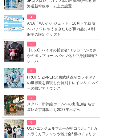
JR新大阪駅、カップ氷の自販機が登場 東
海道新幹線ホーム上に設置
4
ANA「ちいかわジェット」10月下旬就航
へ ハチワレやうさぎたちが機内品に＆制
服姿の限定グッズも
5
【USJ】バイオの捕食者“リッカー”がまさ
かのポップコーンバケツ化！中身は味噌フ
レーバー
6
FRUITS ZIPPERと東武鉄道がコラボ MV
の世界観を再現した特別トレイン＆メンバ
ーの限定アナウンス
7
スタバ、新幹線ホームへの出店加速 名古
屋駅＆京都駅にも2027年出店へ
8
USJ×エンジェルブルーが初コラボ、“ナカ
ムラくん”Tシャツや雑貨全6種のチャリテ