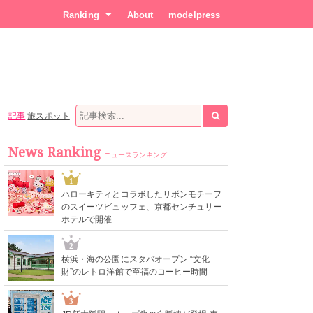
Ranking
About
modelpress
記事
旅スポット
News Ranking
ニュースランキング
1
ハローキティとコラボしたリボンモチーフ
のスイーツビュッフェ、京都センチュリー
ホテルで開催
2
横浜・海の公園にスタバオープン “文化
財”のレトロ洋館で至福のコーヒー時間
3