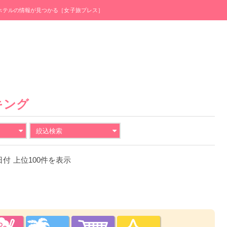
・ホテルの情報が見つかる［女子旅プレス］
キング
絞込検索
1日付 上位100件を表示