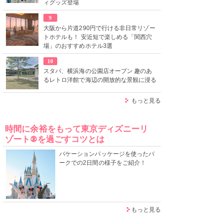
ィグッズ登場
9
大阪から片道290円で行ける非日常リゾー
トホテルも！ 安近短で楽しめる「関西穴
場」のおすすめホテル3選
10
スタバ、横浜海の公園店オープン 趣のあ
るレトロ洋館で海辺の開放的な景観に浸る
もっと見る
時間に余裕をもって東京ディズニーリ
ゾート®を過ごすコツとは
バケーションパッケージを使ったパ
ークでの2日間の様子をご紹介！
もっと見る