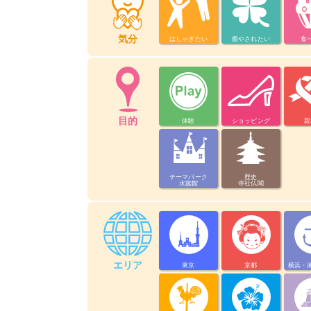
気分
はしゃぎたい
癒やされたい
食
目的
体験
ショッピング
親
テーマパーク
歴史
水族館
寺社仏閣
エリア
東京
京都
横浜・