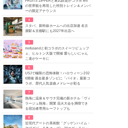
FRUITS ZIPPERと東武鉄道がコラボ MV
の世界観を再現した特別トレイン＆メンバ
ーの限定アナウンス
4
スタバ、新幹線ホームへの出店加速 名古
屋駅＆京都駅にも2027年出店へ
5
mofusandと初コラボのスイーツビュッフ
ェ、ヒルトン大阪で開催 愛らしいにゃん
こ達がケーキに
6
USJで極限の恐怖体験！ハロウィーン202
6開催 過去最多ゾンビに「バイオ」最新コ
ラボ、歴代人気楽曲メドレーが彩る
7
熱海に温泉＆サウナ完備の新ホテル「ヴィ
ラージュ熱海」開業 花火大会を満喫でき
る宿泊者専用ルーフトップも
8
近現代アートの美術館「グッゲンハイム・