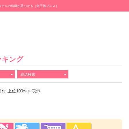
・ホテルの情報が見つかる［女子旅プレス］
ンキング
絞込検索
6日付 上位100件を表示