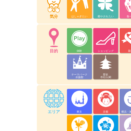
気分
はしゃぎたい
癒やされたい
食
目的
体験
ショッピング
親
テーマパーク
歴史
水族館
寺社仏閣
エリア
東京
京都
横浜・