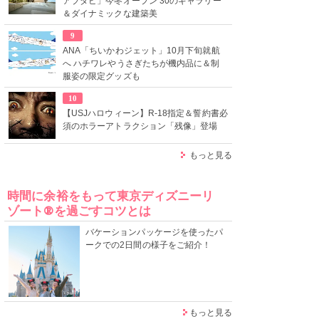
アブダビ」今冬オープン 30のギャラリー
＆ダイナミックな建築美
9
ANA「ちいかわジェット」10月下旬就航
へ ハチワレやうさぎたちが機内品に＆制
服姿の限定グッズも
10
【USJハロウィーン】R-18指定＆誓約書必
須のホラーアトラクション「残像」登場
もっと見る
時間に余裕をもって東京ディズニーリ
ゾート®を過ごすコツとは
バケーションパッケージを使ったパ
ークでの2日間の様子をご紹介！
もっと見る