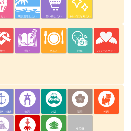
べたい
現実逃避したい
買い物したい
キレイになりたい
孝行
学び
グルメ
観光
パワースポット
湘南・鎌倉
金沢
大阪
福岡
沖縄
その他