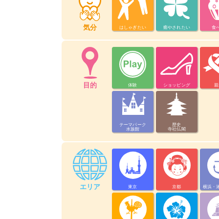
気分
はしゃぎたい
癒やされたい
食
目的
体験
ショッピング
親
テーマパーク
歴史
水族館
寺社仏閣
エリア
東京
京都
横浜・