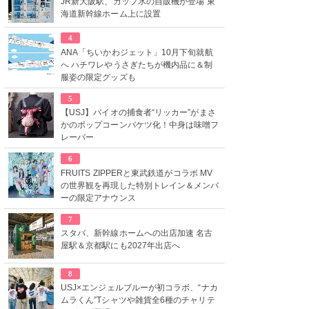
JR新大阪駅、カップ氷の自販機が登場 東
海道新幹線ホーム上に設置
4
ANA「ちいかわジェット」10月下旬就航
へ ハチワレやうさぎたちが機内品に＆制
服姿の限定グッズも
5
【USJ】バイオの捕食者“リッカー”がまさ
かのポップコーンバケツ化！中身は味噌フ
レーバー
6
FRUITS ZIPPERと東武鉄道がコラボ MV
の世界観を再現した特別トレイン＆メンバ
ーの限定アナウンス
7
スタバ、新幹線ホームへの出店加速 名古
屋駅＆京都駅にも2027年出店へ
8
USJ×エンジェルブルーが初コラボ、“ナカ
ムラくん”Tシャツや雑貨全6種のチャリテ