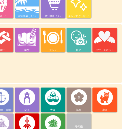
べたい
現実逃避したい
買い物したい
キレイになりたい
孝行
学び
グルメ
観光
パワースポット
湘南・鎌倉
金沢
大阪
福岡
沖縄
その他