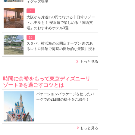
ィグッズ登場
9
大阪から片道290円で行ける非日常リゾー
トホテルも！ 安近短で楽しめる「関西穴
場」のおすすめホテル3選
10
スタバ、横浜海の公園店オープン 趣のあ
るレトロ洋館で海辺の開放的な景観に浸る
もっと見る
時間に余裕をもって東京ディズニーリ
ゾート®を過ごすコツとは
バケーションパッケージを使ったパ
ークでの2日間の様子をご紹介！
もっと見る