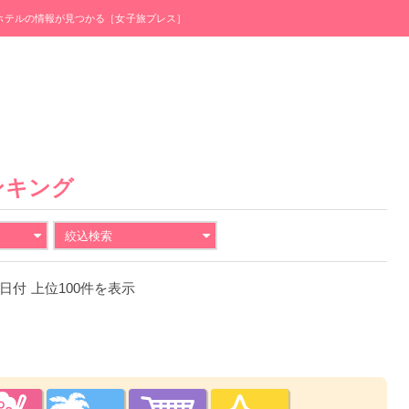
・ホテルの情報が見つかる［女子旅プレス］
ンキング
絞込検索
19日付 上位100件を表示