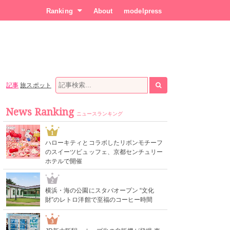
Ranking
About
modelpress
記事
旅スポット
News Ranking
ニュースランキング
1
ハローキティとコラボしたリボンモチーフ
のスイーツビュッフェ、京都センチュリー
ホテルで開催
2
横浜・海の公園にスタバオープン “文化
財”のレトロ洋館で至福のコーヒー時間
3