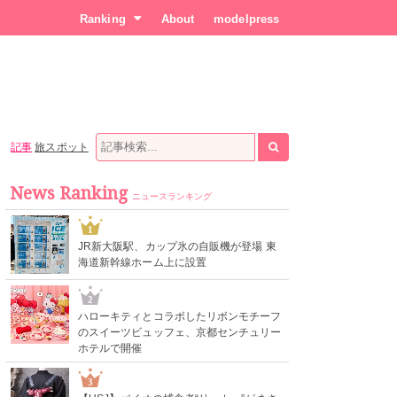
Ranking
About
modelpress
記事
旅スポット
News Ranking
ニュースランキング
1
JR新大阪駅、カップ氷の自販機が登場 東
海道新幹線ホーム上に設置
2
ハローキティとコラボしたリボンモチーフ
のスイーツビュッフェ、京都センチュリー
ホテルで開催
3