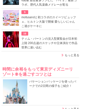
6開催 過去最多ゾンビに「バイオ」最新コ
ラボ、歴代人気楽曲メドレーが彩る
9
mofusandと初コラボのスイーツビュッフ
ェ、ヒルトン大阪で開催 愛らしいにゃん
こ達がケーキに
10
ティム・バートンの没入型展覧会が日本初
上陸 200点超のスケッチや立体演出で作品
世界に迷い込む
もっと見る
時間に余裕をもって東京ディズニーリ
ゾート®を過ごすコツとは
バケーションパッケージを使ったパ
ークでの2日間の様子をご紹介！
もっと見る