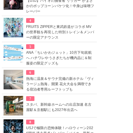
【USJ】バイオの捕食者“リッカー”がまさ
かのポップコーンバケツ化！中身は味噌フ
レーバー
4
FRUITS ZIPPERと東武鉄道がコラボ MV
の世界観を再現した特別トレイン＆メンバ
ーの限定アナウンス
5
ANA「ちいかわジェット」10月下旬就航
へ ハチワレやうさぎたちが機内品に＆制
服姿の限定グッズも
6
熱海に温泉＆サウナ完備の新ホテル「ヴィ
ラージュ熱海」開業 花火大会を満喫でき
る宿泊者専用ルーフトップも
7
スタバ、新幹線ホームへの出店加速 名古
屋駅＆京都駅にも2027年出店へ
8
USJで極限の恐怖体験！ハロウィーン202