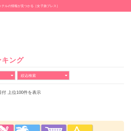
・ホテルの情報が見つかる［女子旅プレス］
ンキング
絞込検索
1日付 上位100件を表示