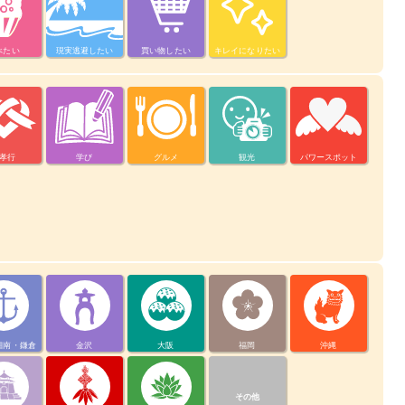
べたい
現実逃避したい
買い物したい
キレイになりたい
孝行
学び
グルメ
観光
パワースポット
湘南・鎌倉
金沢
大阪
福岡
沖縄
その他