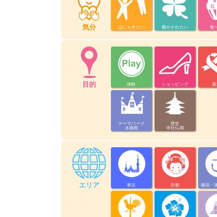
気分
はしゃぎたい
癒やされたい
食
目的
体験
ショッピング
親
テーマパーク
歴史
水族館
寺社仏閣
エリア
東京
京都
横浜・