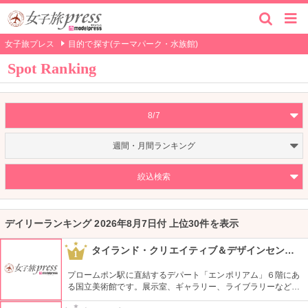
女子旅プレス
目的で探す(テーマパーク・水族館)
Spot Ranking
8/7
週間・月間ランキング
絞込検索
デイリーランキング 2026年8月7日付 上位30件を表示
タイランド・クリエイティブ＆デザインセンター(TCDC)
1
プロームポン駅に直結するデパート「エンポリアム」６階にあ
る国立美術館です。展示室、ギャラリー、ライブラリーなどク
リエイティブスペースが充実しています。併設されているミュ