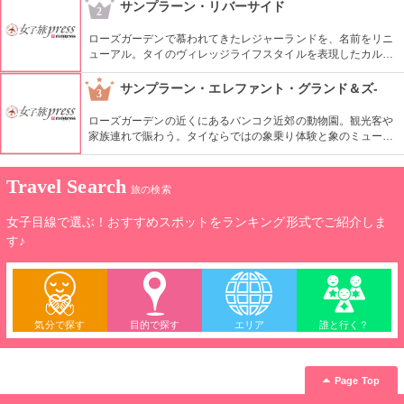
ージアムショップでは、タイの若手デザイナーによる個性的な
サンプラーン・リバーサイド
2
雑貨を販売しています。モダンなカフェでティータイムも楽し
めます。
ローズガーデンで慕われてきたレジャーランドを、名前をリニ
ューアル。タイのヴィレッジライフスタイルを表現したカルチ
ャーショーが有名。宿泊施設も完備しており、他にもゴルフや
スパ、文化体験を楽しむこともできます。
サンプラーン・エレファント・グランド＆ズ-
3
ローズガーデンの近くにあるバンコク近郊の動物園。観光客や
家族連れで賑わう。タイならではの象乗り体験と象のミュージ
カルショー、人とワニのレスリング・ショーなどは必見。
Travel Search
旅の検索
女子目線で選ぶ！おすすめスポットをランキング形式でご紹介しま
す♪
気分で探す
目的で探す
エリア
誰と行く？
Page Top