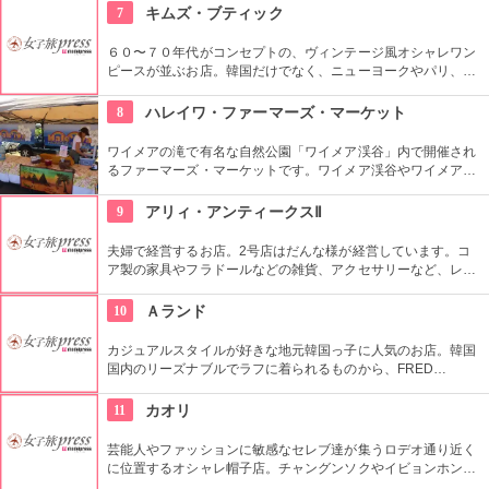
食べたくなっちゃいそう。ロコも観光客も多く集まる人気の朝
7
キムズ・ブティック
市なので、売り切れが発生するかも。なるべく早い時間に行っ
てみよう。
６０〜７０年代がコンセプトの、ヴィンテージ風オシャレワン
ピースが並ぶお店。韓国だけでなく、ニューヨークやパリ、ロ
ンドンでも有名というコチラは、キャメロンディアスなども愛
用とか。質感や柄だけでなく、素材の全てを韓国内で調達する
8
ハレイワ・ファーマーズ・マーケット
という徹底したこだわりと、リーズナブルなお値段で買える事
が人気の理由。
ワイメアの滝で有名な自然公園「ワイメア渓谷」内で開催され
るファーマーズ・マーケットです。ワイメア渓谷やワイメアの
滝で遊んでから訪れるのも楽しいかも。食べ物も飲み物も充実
していますので、おやつはもちろん、ディナーを楽しむのもア
9
アリィ・アンティークスⅡ
リですね。
夫婦で経営するお店。2号店はだんな様が経営しています。コ
ア製の家具やフラドールなどの雑貨、アクセサリーなど、レト
ロなハワイアンアイテムが所狭しと積み上げられています。な
お、1号店は奥様が経営し、食器類などの女性好みのアイテム
10
Ａランド
が多数セレクトされています。
カジュアルスタイルが好きな地元韓国っ子に人気のお店。韓国
国内のリーズナブルでラフに着られるものから、FRED
PERRY、TRETORNなど世界的に人気のブランド、ヴィンテー
ジものまで、各ジャンルのファッションをフロア別に楽しめる
11
カオリ
のが特徴。
芸能人やファッションに敏感なセレブ達が集うロデオ通り近く
に位置するオシャレ帽子店。チャングンソクやイビョンホンな
ども御用達で、店内には彼らが着用したものと同じデザインの