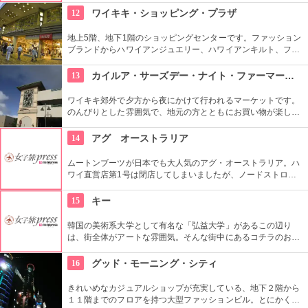
物も。１つ１つ丁寧にこだわって作られているので丈夫で長持
12
ワイキキ・ショッピング・プラザ
ち。自分へのお土産にも最適。
地上5階、地下1階のショッピングセンターです。ファッション
ブランドからハワイアンジュエリー、ハワイアンキルト、フー
ドコート、銀行まで、日本のショッピングセンターのような感
覚で買い物ができる楽しい場所です。
13
カイルア・サーズデー・ナイト・ファーマーズ・マーケット
ワイキキ郊外で夕方から夜にかけて行われるマーケットです。
のんびりとした雰囲気で、地元の方とともにお買い物が楽しめ
ます。オーガニック野菜やフルーツ、焼きたてのパンなど、ハ
ワイ産のおいしいグルメが勢ぞろい。ちょうど、早めのディナ
14
アグ オーストラリア
ーに利用できそうですね。
ムートンブーツが日本でも大人気のアグ・オーストラリア。ハ
ワイ直営店第1号は閉店してしまいましたが、ノードストロー
ムやメイシーズでも購入可能です。日本より安く買えたらラッ
キーですよね。ハワイ限定のアイテムもあるので、ぜひチェッ
15
キー
クを。
韓国の美術系大学として有名な「弘益大学」があるこの辺り
は、街全体がアートな雰囲気。そんな街中にあるコチラのお店
は、韓国在住の外国人６０名を含むアーティストの作品を取り
扱うセレクトショップ。アクセサリーから雑貨まで取り扱い、
16
グッド・モーニング・シティ
価格もリーズナブルなものから揃っているので、個性的なお土
産を探すには最適。
きれいめなカジュアルショップが充実している、地下２階から
１１階までのフロアを持つ大型ファッションビル。とにかく品