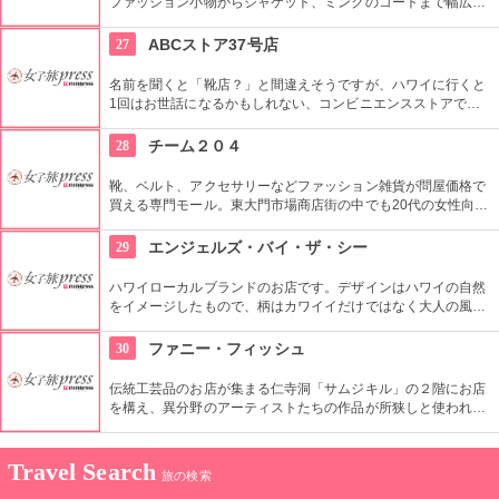
ファッション小物からジャケット、ミンクのコートまで幅広い
商品が揃うコチラのお店。卸値で購入できるだけでなく、オー
ダーメイドも可能で、欲しいデザインや素材を相談しながら決
27
ABCストア37号店
められます。
名前を聞くと「靴店？」と間違えそうですが、ハワイに行くと
1回はお世話になるかもしれない、コンビニエンスストアで
す。オアフ島だけでも40店舗以上あります。37号店は大きなお
店で、食品やおみやげがあるほかに、コンビニなのにファッシ
28
チーム２０４
ョンアイテムまであります。
靴、ベルト、アクセサリーなどファッション雑貨が問屋価格で
買える専門モール。東大門市場商店街の中でも20代の女性向け
ファッションが評判。買い物するときは履きなれた靴で、数あ
る中から掘り出し物を見つけるのも楽しいですね。
29
エンジェルズ・バイ・ザ・シー
ハワイローカルブランドのお店です。デザインはハワイの自然
をイメージしたもので、柄はカワイイだけではなく大人の風格
も漂っています。また、着心地の良さも大切にしています。早
速ハワイのビーチで着てみたいですね。
30
ファニー・フィッシュ
伝統工芸品のお店が集まる仁寺洞「サムジキル」の２階にお店
を構え、異分野のアーティストたちの作品が所狭しと使われた
内装。特に伝統工芸やハングルのカリグラフィーなど、韓国の
伝統を重んじつつセンスのよいアレンジが施された商品が人気
です。
Travel Search
旅の検索