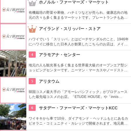
など様々なエンターテインメントが楽しめる複合ショッピング
ホノルル・ファーマーズ・マーケット
2
モール「Iパークモール」の地下１・２階にある。外国人観光客
に人気の韓国の焼酎や海苔、伝統茶などが現地価格で販売して
有機栽培の野菜や果物、ハチミツなどが売られ、健康志向の地
いるので土産にぴったり。
元の方々も多く集まるマーケットです。プレートランチもあり
ますので、ここでディナーをいただいても楽しいし、何か買い
込んで宿でいただくのもいいですね。
アイランド・スリッパー・ストア
3
ハワイでいう「スリッパ」とはビーチサンダルのこと。1946年
にハワイに移住した日本人が創業したこちらのお店は、メイド
イン・ハワイ、手作りにこだわり続けてきました。一つずつ丁
寧につくられ、「履き心地の良さがバツグン」と評判です。
4
アラモアナ・センター
地元の人も観光客も多く集まる世界最大級のオープンエア型シ
ョッピングセンターです。ニーマン・マーカスやノードストロ
ームといった老舗デパートも入っています。日本未上陸のブラ
ンドもたくさんあるのも、見逃せませんね。
5
アリタウム
韓国コスメ最大手の「アモーレパシフィック」がプロデュース
した最先端コスメのお店。「ETUDE HOUSE」や「innis
free」、「LANEIGE」、そして「雪花秀」「IOPE」「HERA」
など様々なコスメブランドがここで買える！！
6
サタデー・ファーマーズ・マーケットKCC
ワイキキから車で10分、ダイアモンド・ヘッドふもとにあるカ
ピオラニ・コミュニティ・カレッジで開催されます。地元農家
お手製のグルメやオーガニック食品など、朝からあれもこれも