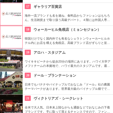
揃えが豊富なので見て回るのも大変！そんな時は、８階と９階
はフードコートになっているので、休憩しながらも出来て
17
ギャラリア百貨店
Good！９階から１１階には映画館も入っているので、韓国語
での映画も楽しめます。
海外一流ブランドも名を連ね、食料品からファションはもちろ
ん、生活雑貨まで取り扱う高級デパート。４階には外国人専用
窓口を設けており、両替や事後免税手続きなどをしてくれる
他、日本語可能なコンシェルジュも居るので、困った事があっ
18
ウォーカーヒル免税店（ミョンセジョン）
たら相談してみて。
韓国だけでなく国内外でも有名なシェラトンウォーカーヒルホ
テル内にお店を構える免税店。高級ブランド店がずらりと並
ぶ。市内から少し離れてしまうけれど、なんといっても自然に
囲まれた場所が最高。カジノやディナーショーのついでに免税
19
アロハ・スタジアム
店でショッピングを楽しもう。
ワイキキビーチから徒歩20分の場所にあります。ハワイ大学ア
メフトチームの本拠地で、ハワイ最大のスタジアムです。週3
回、スワップミートという名前のフリーマーケットを開催して
います。400以上もの地元のお店が出店し、大盛り上がり。お
20
ドール・プランテーション
宝を見つけてみませんか。
日本でもバナナやパイナップルでおなじみ『ドール』社の農園
テーマパークがあります。世界最大級のパイナップル畑ででき
た迷路やパイナップル・エキスプレスなど、大人も子供も楽し
めるアトラクションがあります。カワイイお土産もいっぱい。
21
ヴィクトリアズ・シークレット
全米で大人気。日本未上陸ながらも通販などでおなじみの下着
ブランドです。手に取って買えるチャンスですので、ファンの