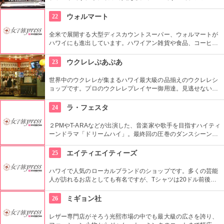
方も層でない方も、アラモアナ・センターに立ち寄ったらぜひ
チェックしてみたいですね。日本の下着のように、お手ごろ価
22
ウォルマート
格で買えそうです。
全米で展開する大型ディスカウントスーパー、ウォルマートが
ハワイにも進出しています。ハワイアン雑貨や食品、コーヒー
をはじめ、日本未発売のコスメなど、チープな価格でお土産に
なりそうなもの、便利なもの、楽しいものがたくさん買えます
23
ウクレレぷあぷあ
よ。
世界中のウクレレが集まるハワイ最大級の品揃えのウクレレシ
ョップです。プロのウクレレプレイヤー御用達。見逃せないの
は毎日、無料のレッスンを行っていること。1曲弾けるように
なるまで教えてくれるなんて、かなり太っ腹じゃないですか。
24
ラ・フェスタ
２PMやT-ARAなどが出演した、音楽家や歌手を目指すハイティ
ーンドラマ「ドリームハイ」。最終回の圧巻のダンスシーンが
撮影されたのは、コチラの大型ファッションストリートの広場
でした。ロケ地堪能だけでなく、お買い物も楽しめます。ソウ
25
エイティエイティーズ
ルから1時間弱。
ハワイで人気のローカルブランドのショップです。多くの芸能
人が訪れるお店としても有名ですが、Tシャツは20ドル前後と
リーズナブル。敷居が高くない感じもうれしいですね。品数が
とても多いです。「いいな」と思ったら迷わず買いで！
26
ミギョン社
レザー専門店がそろう光熙市場の中でも最大級の広さを誇り、