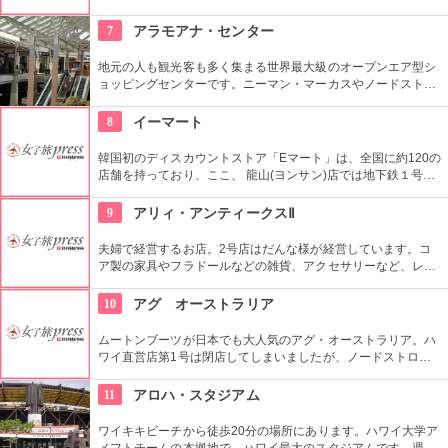
イン・ハワイ、手作りにこだわり続けてきました。一つずつ丁
寧につくられ、「履き心地の良さがバツグン」と評判です。
7
アラモアナ・センター
地元の人も観光客も多く集まる世界最大級のオープンエア型シ
ョッピングセンターです。ニーマン・マーカスやノードストロ
ームといった老舗デパートも入っています。日本未上陸のブラ
ンドもたくさんあるのも、見逃せませんね。
8
イーマート
韓国初のディスカウントストア「Eマート」は、全国に約120の
店舗を持っており、ここ、 龍山(ヨンサン)店では地下鉄１号線･
国鉄龍山駅に隣接するなどアクセスも良く、デパートや映画館
など様々なエンターテインメントが楽しめる複合ショッピング
9
アリィ・アンティークスⅡ
モール「Iパークモール」の地下１・２階にある。外国人観光客
に人気の韓国の焼酎や海苔、伝統茶などが現地価格で販売して
夫婦で経営するお店。2号店はだんな様が経営しています。コ
いるので土産にぴったり。
ア製の家具やフラドールなどの雑貨、アクセサリーなど、レト
ロなハワイアンアイテムが所狭しと積み上げられています。な
お、1号店は奥様が経営し、食器類などの女性好みのアイテム
10
アグ オーストラリア
が多数セレクトされています。
ムートンブーツが日本でも大人気のアグ・オーストラリア。ハ
ワイ直営店第1号は閉店してしまいましたが、ノードストロー
ムやメイシーズでも購入可能です。日本より安く買えたらラッ
キーですよね。ハワイ限定のアイテムもあるので、ぜひチェッ
11
アロハ・スタジアム
クを。
ワイキキビーチから徒歩20分の場所にあります。ハワイ大学ア
メフトチームの本拠地で、ハワイ最大のスタジアムです。週3