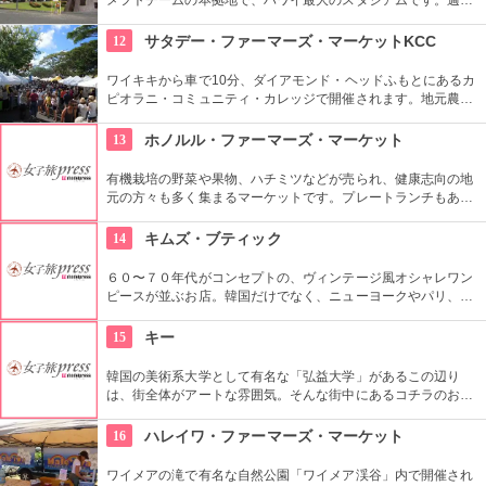
回、スワップミートという名前のフリーマーケットを開催して
います。400以上もの地元のお店が出店し、大盛り上がり。お
12
サタデー・ファーマーズ・マーケットKCC
宝を見つけてみませんか。
ワイキキから車で10分、ダイアモンド・ヘッドふもとにあるカ
ピオラニ・コミュニティ・カレッジで開催されます。地元農家
お手製のグルメやオーガニック食品など、朝からあれもこれも
食べたくなっちゃいそう。ロコも観光客も多く集まる人気の朝
13
ホノルル・ファーマーズ・マーケット
市なので、売り切れが発生するかも。なるべく早い時間に行っ
てみよう。
有機栽培の野菜や果物、ハチミツなどが売られ、健康志向の地
元の方々も多く集まるマーケットです。プレートランチもあり
ますので、ここでディナーをいただいても楽しいし、何か買い
込んで宿でいただくのもいいですね。
14
キムズ・ブティック
６０〜７０年代がコンセプトの、ヴィンテージ風オシャレワン
ピースが並ぶお店。韓国だけでなく、ニューヨークやパリ、ロ
ンドンでも有名というコチラは、キャメロンディアスなども愛
用とか。質感や柄だけでなく、素材の全てを韓国内で調達する
15
キー
という徹底したこだわりと、リーズナブルなお値段で買える事
が人気の理由。
韓国の美術系大学として有名な「弘益大学」があるこの辺り
は、街全体がアートな雰囲気。そんな街中にあるコチラのお店
は、韓国在住の外国人６０名を含むアーティストの作品を取り
扱うセレクトショップ。アクセサリーから雑貨まで取り扱い、
16
ハレイワ・ファーマーズ・マーケット
価格もリーズナブルなものから揃っているので、個性的なお土
産を探すには最適。
ワイメアの滝で有名な自然公園「ワイメア渓谷」内で開催され