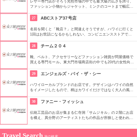
レザー専門店がそろう光熙市場の中でも最大級の広さを誇り、
ファッション小物からジャケット、ミンクのコートまで幅広い
商品が揃うコチラのお店。卸値で購入できるだけでなく、オー
ダーメイドも可能で、欲しいデザインや素材を相談しながら決
27
ABCストア37号店
められます。
名前を聞くと「靴店？」と間違えそうですが、ハワイに行くと
1回はお世話になるかもしれない、コンビニエンスストアで
す。オアフ島だけでも40店舗以上あります。37号店は大きなお
店で、食品やおみやげがあるほかに、コンビニなのにファッシ
28
チーム２０４
ョンアイテムまであります。
靴、ベルト、アクセサリーなどファッション雑貨が問屋価格で
買える専門モール。東大門市場商店街の中でも20代の女性向け
ファッションが評判。買い物するときは履きなれた靴で、数あ
る中から掘り出し物を見つけるのも楽しいですね。
29
エンジェルズ・バイ・ザ・シー
ハワイローカルブランドのお店です。デザインはハワイの自然
をイメージしたもので、柄はカワイイだけではなく大人の風格
も漂っています。また、着心地の良さも大切にしています。早
速ハワイのビーチで着てみたいですね。
30
ファニー・フィッシュ
伝統工芸品のお店が集まる仁寺洞「サムジキル」の２階にお店
を構え、異分野のアーティストたちの作品が所狭しと使われた
内装。特に伝統工芸やハングルのカリグラフィーなど、韓国の
伝統を重んじつつセンスのよいアレンジが施された商品が人気
です。
Travel Search
旅の検索