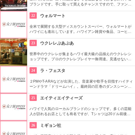
ブランドです。手に取って買えるチャンスですので、ファンの
方も層でない方も、アラモアナ・センターに立ち寄ったらぜひ
チェックしてみたいですね。日本の下着のように、お手ごろ価
22
ウォルマート
格で買えそうです。
全米で展開する大型ディスカウントスーパー、ウォルマートが
ハワイにも進出しています。ハワイアン雑貨や食品、コーヒー
をはじめ、日本未発売のコスメなど、チープな価格でお土産に
なりそうなもの、便利なもの、楽しいものがたくさん買えます
23
ウクレレぷあぷあ
よ。
世界中のウクレレが集まるハワイ最大級の品揃えのウクレレシ
ョップです。プロのウクレレプレイヤー御用達。見逃せないの
は毎日、無料のレッスンを行っていること。1曲弾けるように
なるまで教えてくれるなんて、かなり太っ腹じゃないですか。
24
ラ・フェスタ
２PMやT-ARAなどが出演した、音楽家や歌手を目指すハイティ
ーンドラマ「ドリームハイ」。最終回の圧巻のダンスシーンが
撮影されたのは、コチラの大型ファッションストリートの広場
でした。ロケ地堪能だけでなく、お買い物も楽しめます。ソウ
25
エイティエイティーズ
ルから1時間弱。
ハワイで人気のローカルブランドのショップです。多くの芸能
人が訪れるお店としても有名ですが、Tシャツは20ドル前後と
リーズナブル。敷居が高くない感じもうれしいですね。品数が
とても多いです。「いいな」と思ったら迷わず買いで！
26
ミギョン社