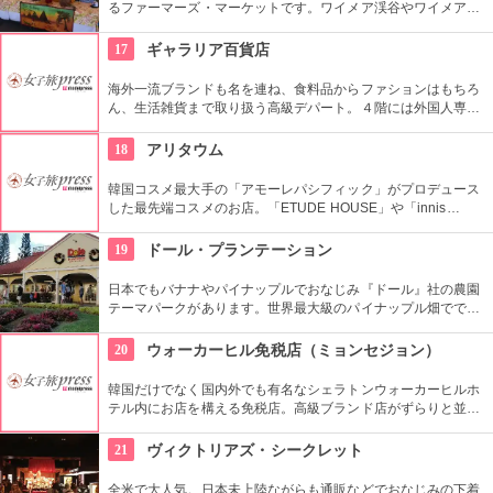
るファーマーズ・マーケットです。ワイメア渓谷やワイメアの
滝で遊んでから訪れるのも楽しいかも。食べ物も飲み物も充実
していますので、おやつはもちろん、ディナーを楽しむのもア
17
ギャラリア百貨店
リですね。
海外一流ブランドも名を連ね、食料品からファションはもちろ
ん、生活雑貨まで取り扱う高級デパート。４階には外国人専用
窓口を設けており、両替や事後免税手続きなどをしてくれる
他、日本語可能なコンシェルジュも居るので、困った事があっ
18
アリタウム
たら相談してみて。
韓国コスメ最大手の「アモーレパシフィック」がプロデュース
した最先端コスメのお店。「ETUDE HOUSE」や「innis
free」、「LANEIGE」、そして「雪花秀」「IOPE」「HERA」
など様々なコスメブランドがここで買える！！
19
ドール・プランテーション
日本でもバナナやパイナップルでおなじみ『ドール』社の農園
テーマパークがあります。世界最大級のパイナップル畑ででき
た迷路やパイナップル・エキスプレスなど、大人も子供も楽し
めるアトラクションがあります。カワイイお土産もいっぱい。
20
ウォーカーヒル免税店（ミョンセジョン）
韓国だけでなく国内外でも有名なシェラトンウォーカーヒルホ
テル内にお店を構える免税店。高級ブランド店がずらりと並
ぶ。市内から少し離れてしまうけれど、なんといっても自然に
囲まれた場所が最高。カジノやディナーショーのついでに免税
21
ヴィクトリアズ・シークレット
店でショッピングを楽しもう。
全米で大人気。日本未上陸ながらも通販などでおなじみの下着