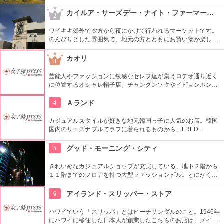
ドコート、銀行まで、日本のショッピングセンターのような感
覚で買い物ができる楽しい場所です。
カイルア・サーズデー・ナイト・ファーマーズ・マーケット
2
ワイキキ郊外で夕方から夜にかけて行われるマーケットです。
のんびりとした雰囲気で、地元の方とともにお買い物が楽しめ
ます。オーガニック野菜やフルーツ、焼きたてのパンなど、ハ
ワイ産のおいしいグルメが勢ぞろい。ちょうど、早めのディナ
カオリ
3
ーに利用できそうですね。
芸能人やファッションに敏感なセレブ達が集うロデオ通り近く
に位置するオシャレ帽子店。チャングンソクやイビョンホンな
ども御用達で、店内には彼らが着用したものと同じデザインの
物も。１つ１つ丁寧にこだわって作られているので丈夫で長持
4
Ａランド
ち。自分へのお土産にも最適。
カジュアルスタイルが好きな地元韓国っ子に人気のお店。韓国
国内のリーズナブルでラフに着られるものから、FRED
PERRY、TRETORNなど世界的に人気のブランド、ヴィンテー
ジものまで、各ジャンルのファッションをフロア別に楽しめる
5
グッド・モーニング・シティ
のが特徴。
きれいめなカジュアルショップが充実している、地下２階から
１１階までのフロアを持つ大型ファッションビル。とにかく品
揃えが豊富なので見て回るのも大変！そんな時は、８階と９階
はフードコートになっているので、休憩しながらも出来て
6
アイランド・スリッパー・ストア
Good！９階から１１階には映画館も入っているので、韓国語
での映画も楽しめます。
ハワイでいう「スリッパ」とはビーチサンダルのこと。1946年
にハワイに移住した日本人が創業したこちらのお店は、メイド