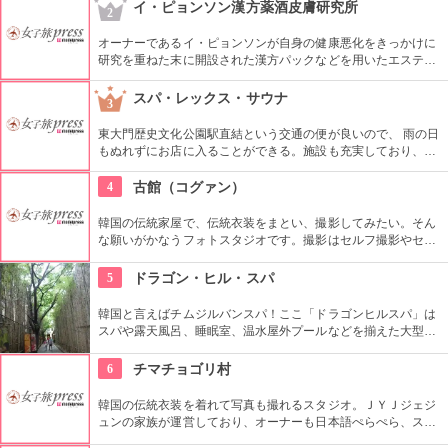
ムアップ。かつ、美しく仕上がるので、リピーターも多いで
イ・ピョンソン漢方薬酒皮膚研究所
2
す。
オーナーであるイ・ピョンソンが自身の健康悪化をきっかけに
研究を重ねた末に開設された漢方パックなどを用いたエステサ
ロン。オーナー自ら厳選した漢方エキスはなんと10数年物！オ
ーダーメイドで施術は全てオールハンドで丁寧に施され、溜ま
スパ・レックス・サウナ
3
った老廃物をすっきりと流してくれます。
東大門歴史文化公園駅直結という交通の便が良いので、 雨の日
もぬれずにお店に入ることができる。施設も充実しており、地
元の人から観光客まで人気。
4
古館（コグァン）
韓国の伝統家屋で、伝統衣装をまとい、撮影してみたい。そん
な願いがかなうフォトスタジオです。撮影はセルフ撮影やセル
フメイクなどのリーズナブルなコースがあるほか、メイクや撮
影をお任せするプランもあります。日本の旅行番組で話題にな
5
ドラゴン・ヒル・スパ
った場所です。
韓国と言えばチムジルバンスパ！ここ「ドラゴンヒルスパ」は
スパや露天風呂、睡眠室、温水屋外プールなどを揃えた大型施
設です。チムジル服で一日過ごせる施設内には、シネマホール
やゴルフ練習場、マッサージ、レストランなど様々なお楽しみ
6
チマチョゴリ村
スポットがあるので、時間が過ぎるのもあっという間です！
韓国の伝統衣装を着れて写真も撮れるスタジオ。ＪＹＪジェジ
ュンの家族が運営しており、オーナーも日本語ぺらぺら、スタ
ッフも日本人がいるので言葉の心配もなし。女性はもちろん、