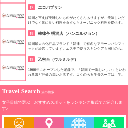
他、ティーセラピストがセレクトしてくれたお茶をお持ち帰り
することもできます。
17
エコパプサン
韓国と言えば美味しいものがたくさんありますが、美味しいだ
けでなく体に良い料理を食すならオーガニック料理を提供する
エコパプサンへ。新鮮野菜をたっぷり使ったピビムパプをぜひ
ご堪能あれ。
18
韓律亭 明洞店（ハンユルジョン）
韓国最大の化粧品ブランド「韓律」で有名なアモーレパシフィ
ックが経営しています。エステで使うスキンケアも同社のもの
を使用。韓方をベースとしたプログラムを受けることができま
す。
19
乙密台（ウルミルデ）
1966年にオープンした老舗で、「韓国で一番おいしい」といわ
れるほど評価の高いお店です。コクのある牛骨スープは、半分
凍った状態で出されるのも特徴です。コシのあるかみ応えのあ
る麺も絶品です。
Travel Search
旅の検索
女子目線で選ぶ！おすすめスポットをランキング形式でご紹介しま
す♪