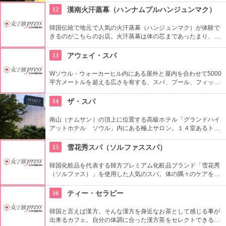
に浸れる。女性だけだから周りを気にする必要がないのも◎。
12
漢南火汗蒸幕（ハンナムプルハンジュンマク）
韓国伝統で地元で人気の火汗蒸幕（ハンジュンマク）が体験で
きるのがこちらのお店。火汗蒸幕は体の芯まであったまり、汗
をっぱいかくことができます。全身の新陳代謝が促進され、毒
素や老廃物をたくさん出すことができるので旅の疲れもリフレ
13
アウェイ・スパ
ッシュできます。日本語も対応していますので、初めての方も
安心ですね。美容と健康にぜひ。
Wソウル・ウォーカーヒル内にある屋外と屋内を合わせて5000
平方メートルを超える広さを有する、スパ、プール、フィット
ネス・ジムと、主に3エリアで構成されたスパ。 韓国の陰陽や
古代アーユルヴェーダのトリートメントなど様々な技法をとり
14
ザ・スパ
いれたトリートメントやマッサージをうけられる。露天風呂か
らは韓国の市内が一望てきておすすめ。
南山（ナムサン）の頂上に位置する高級ホテル「グランドハイ
アットホテル ソウル」内にある極上サロン。１４室あるトリ
ートメントルームで受けられるのは、韓国の伝統的な経路マッ
サージとアロマテラピーを融合させたプログラム。カップルで
15
雪花秀スパ（ソルファススパ）
一緒に受けられるカップルスイートも人気。
韓国化粧品を代表する韓方プレミアム化粧品ブランド「雪花秀
（ソルファス）」を使用した人気のスパ。体の隅々のケアをす
ることでストレスや疲労を癒し、心の安定にもつなげていく施
術が受けれます。自分へのごほうびにいかがでしょう。
16
ティー・セラピー
韓国と言えば漢方。そんな漢方を身近なお茶として感じる事が
出来るカフェ。自分の体調に合った漢方茶をセレクトできる