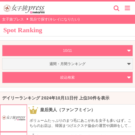
女子旅プレス
気分で探す(キレイになりたい)
Spot Ranking
10/11
週間・月間ランキング
絞込検索
デイリーランキング 2024年10月11日付 上位30件を表示
皇后美人（ファンフミイン）
1
ボリュームたっぷりのまつ毛にあこがれる女子も多いはず。こ
ちらのお店は、韓国まつげエクステ協会の運営や講師をしてい
る大御所先生がいます。本物のまつ毛のように自然にボリュー