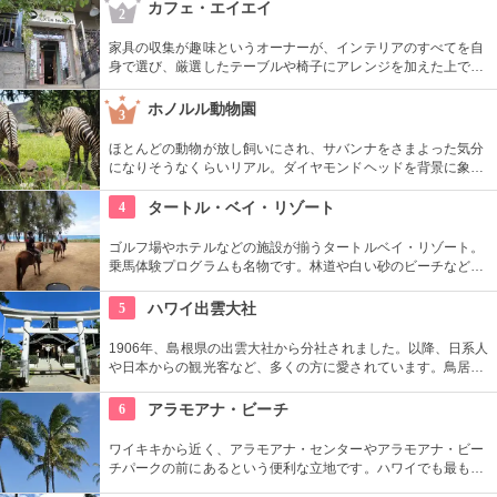
くさんのエネルギーを浴びて帰ってくださいね。
カフェ・エイエイ
2
家具の収集が趣味というオーナーが、インテリアのすべてを自
身で選び、厳選したテーブルや椅子にアレンジを加えた上で店
内に配置するというこだわり。地下にはインテリアショップも
併設しています。そんな広くオシャレな店内ではコーヒーやス
ホノルル動物園
3
イーツ、サンドイッチなども頂けます。
ほとんどの動物が放し飼いにされ、サバンナをさまよった気分
になりそうなくらいリアル。ダイヤモンドヘッドを背景に象さ
んが見えたり、ハワイ固有種の動物やトロピカルフラワーやフ
ルーツを観察できたりと、随所でハワイらしさも楽しめます。
4
タートル・ベイ・リゾート
ゴルフ場やホテルなどの施設が揃うタートルベイ・リゾート。
乗馬体験プログラムも名物です。林道や白い砂のビーチなど、
馬に乗りながら大自然をのんびり、ゆっくりと楽しめます。夕
暮れ時のビーチを巡る乗馬プログラムもあります。
5
ハワイ出雲大社
1906年、島根県の出雲大社から分社されました。以降、日系人
や日本からの観光客など、多くの方に愛されています。鳥居や
しめ縄も神社も立派で、一瞬ハワイにいることを忘れそうにな
りそう。日本とハワイで2度お祈りされたお守りも好評です。
6
アラモアナ・ビーチ
ワイキキから近く、アラモアナ・センターやアラモアナ・ビー
チパークの前にあるという便利な立地です。ハワイでも最も美
しいサンセットが見られると評判です。地元の方も多く、休日