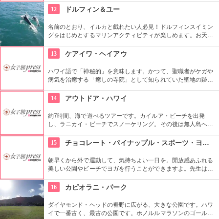
り、ラテアートを楽しめるコーヒーメニューも充実。旅行の合
12
ドルフィン＆ユー
間にほっと一息つける場所です。
名前のとおり、イルカと戯れたい人必見！ドルフィンスイミン
グをはじめとするマリンアクティビティが楽しめます。お天気
によってコースを変えてくれるので、イルカに会える確率も高
いそう。バーベキューやフラ、ウクレレ演奏など、嬉しいおも
13
ケアイワ・ヘイアウ
てなしも。
ハワイ語で「神秘的」を意味します。かつて、聖職者がケガや
病気を治癒する「癒しの寺院」として知られていた聖地の跡地
です。現在はは『ケアイワ・ヘイアウ州立公園』として整備さ
れ、市民の憩いの場所になっています。
14
アウトドア・ハワイ
約7時間、海で遊べるツアーです。カイルア・ビーチを出発
し、ラニカイ・ビーチでスノーケリング。その後は無人島へゴ
ー！スカヌーをこぎながら、どこまでも続く美しい海を満喫で
きます。日本語スタッフもいますし、送迎やランチもついてい
15
チョコレート・パイナップル・スポーツ・ヨガ・スタジオ
ます。
朝早くから外で運動して、気持ちよい一日を。開放感あふれる
美しい公園やビーチでヨガを行うことができますよ。先生は日
本語もOKです。毎週水曜日の夕方、ワイキキビーチウォークの
芝生エリアで無料のヨガレッスンも行っているので、初心者は
16
カピオラニ・パーク
コチラもぜひ。
ダイヤモンド・ヘッドの裾野に広がる、大きな公園です。ハワ
イで一番古く、最古の公園です。ホノルルマラソンのゴール地