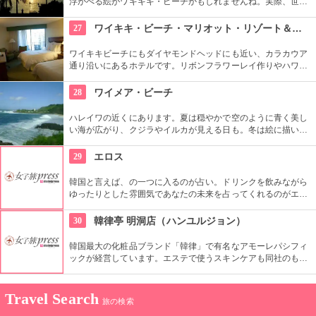
浮かべる絵がワキキキ・ビーチかもしれませんね。実際、世界
中から観光客が集まる有名な場所です。背景にはダイヤモン
ド・ヘッドが広がるビーチを散策し、「ハワイに来た！」を実
27
ワイキキ・ビーチ・マリオット・リゾート＆スパ
感したいものですね。
ワイキキビーチにもダイヤモンドヘッドにも近い、カラカウア
通り沿いにあるホテルです。リボンフラワーレイ作りやハワイ
アンキルト作りのハワイカルチャーのレッスンも好評です。ハ
ワイアンキルトの巨匠が作ったキルト型も買うことができま
28
ワイメア・ビーチ
す。
ハレイワの近くにあります。夏は穏やかで空のように青く美し
い海が広がり、クジラやイルカが見える日も。冬は絵に描いた
ような豪快な高波が押し寄せ、地元のボディボーダーやサーフ
ァーたちが集まります。夕日が絶景なことでも知られていま
29
エロス
す。
韓国と言えば、の一つに入るのが占い。ドリンクを飲みながら
ゆったりとした雰囲気であなたの未来を占ってくれるのがエロ
ス。良く当たると評判で今若い女性にも大人気です。
30
韓律亭 明洞店（ハンユルジョン）
韓国最大の化粧品ブランド「韓律」で有名なアモーレパシフィ
ックが経営しています。エステで使うスキンケアも同社のもの
を使用。韓方をベースとしたプログラムを受けることができま
す。
Travel Search
旅の検索