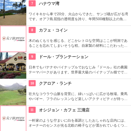
はバーベキューやピクニックをしている人も見られます。
7
ハナウマ湾
ワイキキから車で20分、火山からできた、サンゴ礁が広がる湾
です。オアフ島屈指の透明度を誇り、年間500種類以上の魚が
生息しています。スノーケリングスポットとしても人気の場所
で年間100万人以上の観光客が訪れます。
8
カフェ・コイン
木のぬくもりを感じる、どこかレトロな空間はここが明洞であ
ることを忘れてしまいそうな程。自家製の材料にこだわったカ
フェメニューを楽しむ事が出来る他、なんといっても店員さん
の「おもてなし」に驚くはず。接客の良さや、お味に、ここは
9
ドール・プランテーション
ホテル？とため息がでてしまうかも。
日本でもバナナやパイナップルでおなじみ『ドール』社の農園
テーマパークがあります。世界最大級のパイナップル畑ででき
た迷路やパイナップル・エキスプレスなど、大人も子供も楽し
めるアトラクションがあります。カワイイお土産もいっぱい。
10
クアロア・ランチ
壮大なコウラウ山脈を背景に、緑いっぱいに広がる牧場。乗馬
やバギー、フラのレッスンなど楽しいアクティビティが待って
います。名物のハンバーガーも楽しみですね。映画『ジュラシ
ック・パーク』のロケ地としても知られ、ロケ地巡りのバスも
11
オシジョン・カフェ 三清店
あります。
一軒家のような佇まいに白を基調としたおしゃれな店内には、
オーナーのセンスが光る北欧の椅子などが置かれているくつろ
ぎ空間。スイーツやスコーンなどは毎日お店で手作りしてお