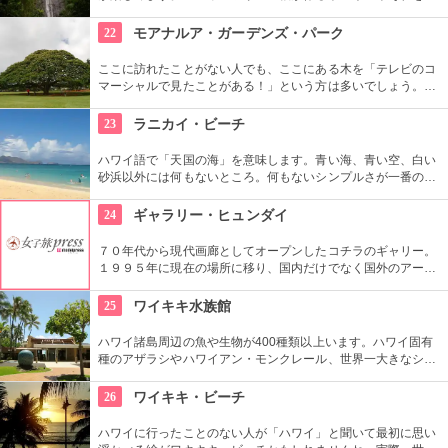
う竹林、落差約50メートルの豪快な滝、川のせせらぎやところ
どころから聞こえる鳥の声。ハワイ固有の生物もたくさんいる
22
モアナルア・ガーデンズ・パーク
ので、ガイドツアーを申し込んでいろいろ教わるのもアリ。
ここに訪れたことがない人でも、ここにある木を「テレビのコ
マーシャルで見たことがある！」という方は多いでしょう。日
立の「この木なんの木」の歌で有名になった大きな木『合歓の
樹』がここにあります。実物を見ると、感動しますよ！
23
ラニカイ・ビーチ
ハワイ語で「天国の海」を意味します。青い海、青い空、白い
砂浜以外には何もないところ。何もないシンプルさが一番の売
りといってよいでしょう。名前のとおり、ここは天国と思えて
しまうような穴場です。住宅地から海へ抜ける小道も風情あり
24
ギャラリー・ヒュンダイ
ます。
７０年代から現代画廊としてオープンしたコチラのギャリー。
１９９５年に現在の場所に移り、国内だけでなく国外のアーテ
ィストの作品を展示しています。有望な新進作家達の作品を展
示できるスペースを設け、モダン美術の流れを感じる事が出来
25
ワイキキ水族館
る、国内最高のギャラリーとしての評価も。
ハワイ諸島周辺の魚や生物が400種類以上います。ハワイ固有
種のアザラシやハワイアン・モンクレール、世界一大きなシャ
コ貝など、ここならではの生物も。ダイバーが見た海の世界を
再現したという、バーチャル体験型の水槽も人気です。
26
ワイキキ・ビーチ
ハワイに行ったことのない人が「ハワイ」と聞いて最初に思い