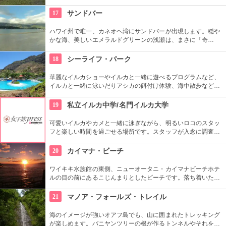
点としても有名ですね。ハワイ王朝最後の王カラカウアによっ
て、クイーン・カピオラニの名前が冠せられました。
17
サンドバー
ハワイ州で唯一、カネオヘ湾にサンドバーが出現します。穏や
かな海、美しいエメラルドグリーンの浅瀬は、まさに「奇
跡」。船に乗ってサンドバーへ出かけることができる現地ツア
ーが組まれているので、ぜひ利用してみて。
18
シーライフ・パーク
華麗なイルカショーやイルカと一緒に遊べるプログラムなど、
イルカと一緒に泳いだりアシカの餌付け体験、海中散歩など、
家族で遊べるアトラクションがいっぱい。おみやげにイルカの
ヌイグルミやTシャツなどオリジナルグッズも人気です。
19
私立イルカ中学/名門イルカ大学
可愛いイルカやカメと一緒に泳ぎながら、明るいロコのスタッ
フと楽しい時間を過ごせる場所です。スタッフが入念に調査す
るため、イルカ遭遇率の高さも評判。マリンスポーツやダンス
やフラなどの“授業”もあります。“卒業”時の達成感は一緒の思い
20
カイマナ・ビーチ
出になりそうですね。
ワイキキ水族館の東側、ニューオータニ・カイマナビーチホテ
ルの目の前にあるこじんまりとしたビーチです。落ち着いた雰
囲気なので、朝などお散歩途中に立ち寄ってみたい場所です。
すぐ横には終戦記念プールもあります。
21
マノア・フォールズ・トレイル
海のイメージが強いオアフ島でも、山に囲まれたトレッキング
が楽しめます。バニヤンツリーの根が作るトンネルやそれを囲