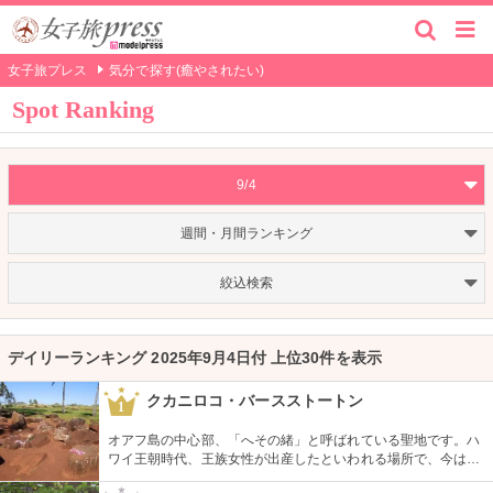
女子旅プレス
気分で探す(癒やされたい)
Spot Ranking
9/4
週間・月間ランキング
絞込検索
デイリーランキング 2025年9月4日付 上位30件を表示
クカニロコ・バースストートン
1
オアフ島の中心部、「へその緒」と呼ばれている聖地です。ハ
ワイ王朝時代、王族女性が出産したといわれる場所で、今は子
宝祈願、安産祈願のパワースポットとして知られています。た