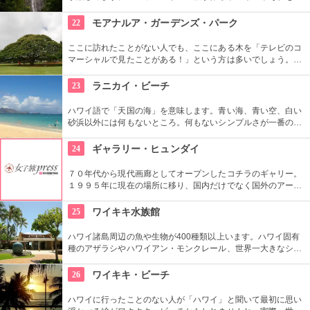
う竹林、落差約50メートルの豪快な滝、川のせせらぎやところ
どころから聞こえる鳥の声。ハワイ固有の生物もたくさんいる
22
モアナルア・ガーデンズ・パーク
ので、ガイドツアーを申し込んでいろいろ教わるのもアリ。
ここに訪れたことがない人でも、ここにある木を「テレビのコ
マーシャルで見たことがある！」という方は多いでしょう。日
立の「この木なんの木」の歌で有名になった大きな木『合歓の
樹』がここにあります。実物を見ると、感動しますよ！
23
ラニカイ・ビーチ
ハワイ語で「天国の海」を意味します。青い海、青い空、白い
砂浜以外には何もないところ。何もないシンプルさが一番の売
りといってよいでしょう。名前のとおり、ここは天国と思えて
しまうような穴場です。住宅地から海へ抜ける小道も風情あり
24
ギャラリー・ヒュンダイ
ます。
７０年代から現代画廊としてオープンしたコチラのギャリー。
１９９５年に現在の場所に移り、国内だけでなく国外のアーテ
ィストの作品を展示しています。有望な新進作家達の作品を展
示できるスペースを設け、モダン美術の流れを感じる事が出来
25
ワイキキ水族館
る、国内最高のギャラリーとしての評価も。
ハワイ諸島周辺の魚や生物が400種類以上います。ハワイ固有
種のアザラシやハワイアン・モンクレール、世界一大きなシャ
コ貝など、ここならではの生物も。ダイバーが見た海の世界を
再現したという、バーチャル体験型の水槽も人気です。
26
ワイキキ・ビーチ
ハワイに行ったことのない人が「ハワイ」と聞いて最初に思い