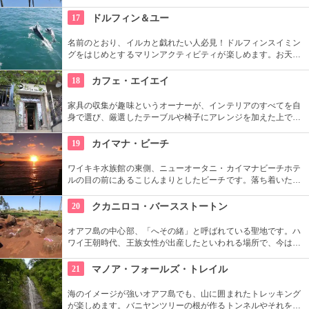
しいサンセットが見られると評判です。地元の方も多く、休日
はバーベキューやピクニックをしている人も見られます。
17
ドルフィン＆ユー
名前のとおり、イルカと戯れたい人必見！ドルフィンスイミン
グをはじめとするマリンアクティビティが楽しめます。お天気
によってコースを変えてくれるので、イルカに会える確率も高
いそう。バーベキューやフラ、ウクレレ演奏など、嬉しいおも
18
カフェ・エイエイ
てなしも。
家具の収集が趣味というオーナーが、インテリアのすべてを自
身で選び、厳選したテーブルや椅子にアレンジを加えた上で店
内に配置するというこだわり。地下にはインテリアショップも
併設しています。そんな広くオシャレな店内ではコーヒーやス
19
カイマナ・ビーチ
イーツ、サンドイッチなども頂けます。
ワイキキ水族館の東側、ニューオータニ・カイマナビーチホテ
ルの目の前にあるこじんまりとしたビーチです。落ち着いた雰
囲気なので、朝などお散歩途中に立ち寄ってみたい場所です。
すぐ横には終戦記念プールもあります。
20
クカニロコ・バースストートン
オアフ島の中心部、「へその緒」と呼ばれている聖地です。ハ
ワイ王朝時代、王族女性が出産したといわれる場所で、今は子
宝祈願、安産祈願のパワースポットとして知られています。た
くさんのエネルギーを浴びて帰ってくださいね。
21
マノア・フォールズ・トレイル
海のイメージが強いオアフ島でも、山に囲まれたトレッキング
が楽しめます。バニヤンツリーの根が作るトンネルやそれを囲