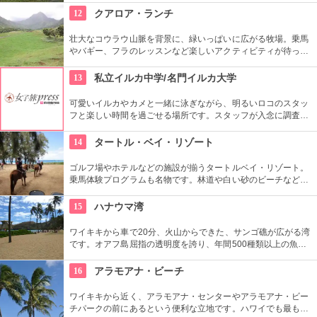
て、クイーン・カピオラニの名前が冠せられました。
12
クアロア・ランチ
壮大なコウラウ山脈を背景に、緑いっぱいに広がる牧場。乗馬
やバギー、フラのレッスンなど楽しいアクティビティが待って
います。名物のハンバーガーも楽しみですね。映画『ジュラシ
ック・パーク』のロケ地としても知られ、ロケ地巡りのバスも
13
私立イルカ中学/名門イルカ大学
あります。
可愛いイルカやカメと一緒に泳ぎながら、明るいロコのスタッ
フと楽しい時間を過ごせる場所です。スタッフが入念に調査す
るため、イルカ遭遇率の高さも評判。マリンスポーツやダンス
やフラなどの“授業”もあります。“卒業”時の達成感は一緒の思い
14
タートル・ベイ・リゾート
出になりそうですね。
ゴルフ場やホテルなどの施設が揃うタートルベイ・リゾート。
乗馬体験プログラムも名物です。林道や白い砂のビーチなど、
馬に乗りながら大自然をのんびり、ゆっくりと楽しめます。夕
暮れ時のビーチを巡る乗馬プログラムもあります。
15
ハナウマ湾
ワイキキから車で20分、火山からできた、サンゴ礁が広がる湾
です。オアフ島屈指の透明度を誇り、年間500種類以上の魚が
生息しています。スノーケリングスポットとしても人気の場所
で年間100万人以上の観光客が訪れます。
16
アラモアナ・ビーチ
ワイキキから近く、アラモアナ・センターやアラモアナ・ビー
チパークの前にあるという便利な立地です。ハワイでも最も美