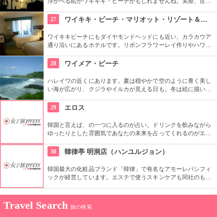
浮かべる絵がワキキキ・ビーチかもしれませんね。実際、世界
中から観光客が集まる有名な場所です。背景にはダイヤモン
ド・ヘッドが広がるビーチを散策し、「ハワイに来た！」を実
27
ワイキキ・ビーチ・マリオット・リゾート＆スパ
感したいものですね。
ワイキキビーチにもダイヤモンドヘッドにも近い、カラカウア
通り沿いにあるホテルです。リボンフラワーレイ作りやハワイ
アンキルト作りのハワイカルチャーのレッスンも好評です。ハ
ワイアンキルトの巨匠が作ったキルト型も買うことができま
28
ワイメア・ビーチ
す。
ハレイワの近くにあります。夏は穏やかで空のように青く美し
い海が広がり、クジラやイルカが見える日も。冬は絵に描いた
ような豪快な高波が押し寄せ、地元のボディボーダーやサーフ
ァーたちが集まります。夕日が絶景なことでも知られていま
29
エロス
す。
韓国と言えば、の一つに入るのが占い。ドリンクを飲みながら
ゆったりとした雰囲気であなたの未来を占ってくれるのがエロ
ス。良く当たると評判で今若い女性にも大人気です。
30
韓律亭 明洞店（ハンユルジョン）
韓国最大の化粧品ブランド「韓律」で有名なアモーレパシフィ
ックが経営しています。エステで使うスキンケアも同社のもの
を使用。韓方をベースとしたプログラムを受けることができま
す。
Travel Search
旅の検索