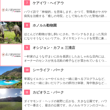
の「おもてなし」に驚くはず。接客の良さや、お味に、ここは
7
ケアイワ・ヘイアウ
ホテル？とため息がでてしまうかも。
ハワイ語で「神秘的」を意味します。かつて、聖職者がケガや
病気を治癒する「癒しの寺院」として知られていた聖地の跡地
です。現在はは『ケアイワ・ヘイアウ州立公園』として整備さ
れ、市民の憩いの場所になっています。
8
ホノルル動物園
ほとんどの動物が放し飼いにされ、サバンナをさまよった気分
になりそうなくらいリアル。ダイヤモンドヘッドを背景に象さ
んが見えたり、ハワイ固有種の動物やトロピカルフラワーやフ
ルーツを観察できたりと、随所でハワイらしさも楽しめます。
9
オシジョン・カフェ 三清店
一軒家のような佇まいに白を基調としたおしゃれな店内には、
オーナーのセンスが光る北欧の椅子などが置かれているくつろ
ぎ空間。スイーツやスコーンなどは毎日お店で手作りしてお
り、ラテアートを楽しめるコーヒーメニューも充実。旅行の合
10
シーライフ・パーク
間にほっと一息つける場所です。
華麗なイルカショーやイルカと一緒に遊べるプログラムなど、
イルカと一緒に泳いだりアシカの餌付け体験、海中散歩など、
家族で遊べるアトラクションがいっぱい。おみやげにイルカの
ヌイグルミやTシャツなどオリジナルグッズも人気です。
11
カピオラニ・パーク
ダイヤモンド・ヘッドの裾野に広がる、大きな公園です。ハワ
イで一番古く、最古の公園です。ホノルルマラソンのゴール地
点としても有名ですね。ハワイ王朝最後の王カラカウアによっ