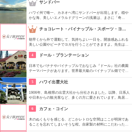
きます。日本語スタッフもいますし、送迎やランチもついてい
サンドバー
2
ます。
ハワイ州で唯一、カネオヘ湾にサンドバーが出現します。穏や
かな海、美しいエメラルドグリーンの浅瀬は、まさに「奇
跡」。船に乗ってサンドバーへ出かけることができる現地ツア
ーが組まれているので、ぜひ利用してみて。
チョコレート・パイナップル・スポーツ・ヨガ・スタジオ
3
朝早くから外で運動して、気持ちよい一日を。開放感あふれる
美しい公園やビーチでヨガを行うことができますよ。先生は日
本語もOKです。毎週水曜日の夕方、ワイキキビーチウォークの
芝生エリアで無料のヨガレッスンも行っているので、初心者は
4
ドール・プランテーション
コチラもぜひ。
日本でもバナナやパイナップルでおなじみ『ドール』社の農園
テーマパークがあります。世界最大級のパイナップル畑ででき
た迷路やパイナップル・エキスプレスなど、大人も子供も楽し
めるアトラクションがあります。カワイイお土産もいっぱい。
5
ハワイ出雲大社
1906年、島根県の出雲大社から分社されました。以降、日系人
や日本からの観光客など、多くの方に愛されています。鳥居や
しめ縄も神社も立派で、一瞬ハワイにいることを忘れそうにな
りそう。日本とハワイで2度お祈りされたお守りも好評です。
6
カフェ・コイン
木のぬくもりを感じる、どこかレトロな空間はここが明洞であ
ることを忘れてしまいそうな程。自家製の材料にこだわったカ
フェメニューを楽しむ事が出来る他、なんといっても店員さん