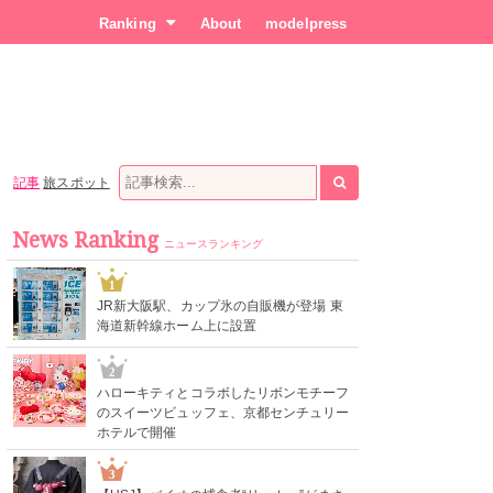
Ranking
About
modelpress
記事
旅スポット
News Ranking
ニュースランキング
1
JR新大阪駅、カップ氷の自販機が登場 東
海道新幹線ホーム上に設置
2
ハローキティとコラボしたリボンモチーフ
のスイーツビュッフェ、京都センチュリー
ホテルで開催
3