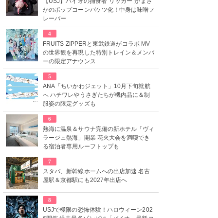
【USJ】バイオの捕食者“リッカー”がまさ
かのポップコーンバケツ化！中身は味噌フ
レーバー
4
FRUITS ZIPPERと東武鉄道がコラボ MV
の世界観を再現した特別トレイン＆メンバ
ーの限定アナウンス
5
ANA「ちいかわジェット」10月下旬就航
へ ハチワレやうさぎたちが機内品に＆制
服姿の限定グッズも
6
熱海に温泉＆サウナ完備の新ホテル「ヴィ
ラージュ熱海」開業 花火大会を満喫でき
る宿泊者専用ルーフトップも
7
スタバ、新幹線ホームへの出店加速 名古
屋駅＆京都駅にも2027年出店へ
8
USJで極限の恐怖体験！ハロウィーン202