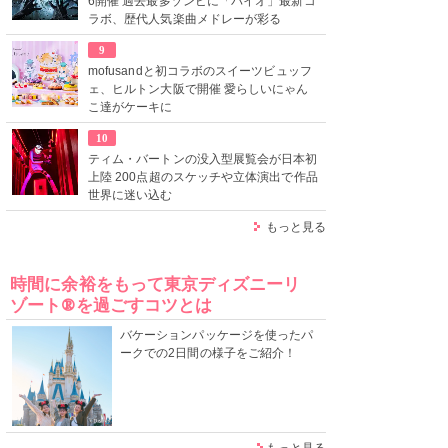
6開催 過去最多ゾンビに「バイオ」最新コ
ラボ、歴代人気楽曲メドレーが彩る
9
mofusandと初コラボのスイーツビュッフ
ェ、ヒルトン大阪で開催 愛らしいにゃん
こ達がケーキに
10
ティム・バートンの没入型展覧会が日本初
上陸 200点超のスケッチや立体演出で作品
世界に迷い込む
もっと見る
時間に余裕をもって東京ディズニーリ
ゾート®を過ごすコツとは
バケーションパッケージを使ったパ
ークでの2日間の様子をご紹介！
もっと見る