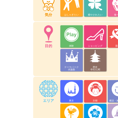
気分
はしゃぎたい
癒やされたい
食
目的
体験
ショッピング
親
テーマパーク
歴史
水族館
寺社仏閣
エリア
東京
京都
横浜・