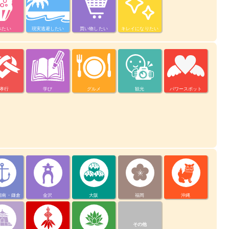
べたい
現実逃避したい
買い物したい
キレイになりたい
孝行
学び
グルメ
観光
パワースポット
湘南・鎌倉
金沢
大阪
福岡
沖縄
その他