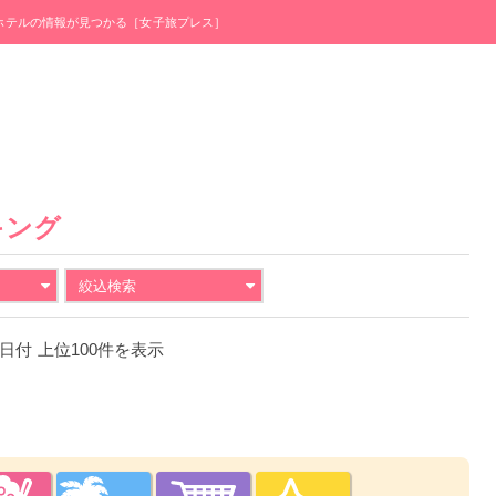
・ホテルの情報が見つかる［女子旅プレス］
キング
絞込検索
19日付 上位100件を表示