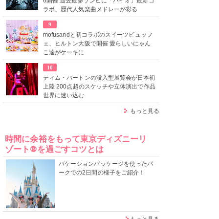
6開催 過去最多ゾンビに「バイオ」最新コ
ラボ、歴代人気楽曲メドレーが彩る
9
mofusandと初コラボのスイーツビュッフ
ェ、ヒルトン大阪で開催 愛らしいにゃん
こ達がケーキに
10
ティム・バートンの没入型展覧会が日本初
上陸 200点超のスケッチや立体演出で作品
世界に迷い込む
もっと見る
時間に余裕をもって東京ディズニーリ
ゾート®を過ごすコツとは
バケーションパッケージを使ったパ
ークでの2日間の様子をご紹介！
もっと見る