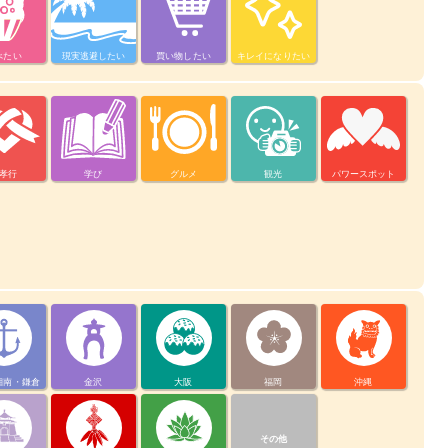
べたい
現実逃避したい
買い物したい
キレイになりたい
孝行
学び
グルメ
観光
パワースポット
湘南・鎌倉
金沢
大阪
福岡
沖縄
その他