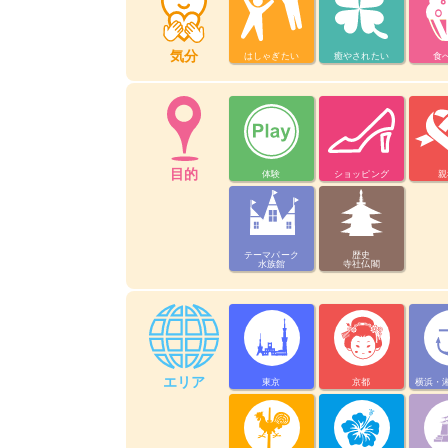
気分
はしゃぎたい
癒やされたい
食
目的
体験
ショッピング
親
テーマパーク
歴史
水族館
寺社仏閣
エリア
東京
京都
横浜・