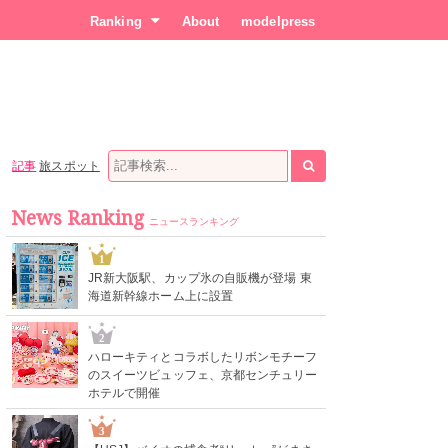
Ranking
About
modelpress
記事
旅スポット
News Ranking
ニュースランキング
1
JR新大阪駅、カップ氷の自販機が登場 東
海道新幹線ホーム上に設置
2
ハローキティとコラボしたリボンモチーフ
のスイーツビュッフェ、京都センチュリー
ホテルで開催
3