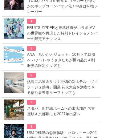
【USJ】バイオの捕食者“リッカー”がまさ
かのポップコーンバケツ化！中身は味噌フ
レーバー
4
FRUITS ZIPPERと東武鉄道がコラボ MV
の世界観を再現した特別トレイン＆メンバ
ーの限定アナウンス
5
ANA「ちいかわジェット」10月下旬就航
へ ハチワレやうさぎたちが機内品に＆制
服姿の限定グッズも
6
熱海に温泉＆サウナ完備の新ホテル「ヴィ
ラージュ熱海」開業 花火大会を満喫でき
る宿泊者専用ルーフトップも
7
スタバ、新幹線ホームへの出店加速 名古
屋駅＆京都駅にも2027年出店へ
8
USJで極限の恐怖体験！ハロウィーン202