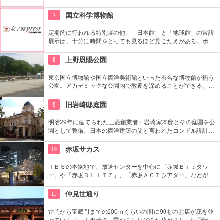
伝統柄の手ぬぐいを常時200種類取り揃えています。手ぬぐい
地の小物も各種扱っています。
7
国立科学博物館
定期的に行われる特別展の他、「日本館」と「地球館」の常設
展示は、十分に時間をとっても見るほど見ごたえがある。ボラ
ンティアによるガイドツアーに参加すればなお理解が深まるこ
とまちがいなし。
8
上野恩賜公園
東京国立博物館や国立西洋美術館といった有名な博物館が揃う
公園。アカデミックな公園内で教養を深めることができる。ま
た、不忍池や犬を連れた西郷隆盛像も有名。
9
旧岩崎邸庭園
明治29年に建てられた三菱創業者・岩崎家本邸とその庭園を公
園として整備。日本の西洋建築の父と言われたコンドル設計の
洋館や撞球室は本格的な西洋木造建築で見応えたっぷり。重要
文化財にもなっている。
10
赤坂サカス
ＴＢＳの本拠地で、放送センターを中心に「赤坂Ｂｉｚタワ
ー」や「赤坂ＢＬＩＴＺ」、「赤坂ＡＣＴシアター」などが揃
う複合施設。「Sacas広場」では数多くのイベントも。
11
仲見世通り
雷門から宝蔵門までの200ｍくらいの間に90ものお店が庇を並
べています。人形焼き、雷おこしなどのお店があり、江戸情緒