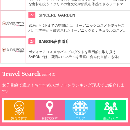
な食材を扱うイタリアの食文化や伝統を体感できるフードマー
ケット。レストランも併設しているので本物のイタリア料理を
堪能することもできます。
22
SINCERE GARDEN
B1Fから２Fまでの空間には、オーガニックコスメを使ったス
パ、世界中から厳選されたオーガニック＆ナチュラルコスメを
取り扱うショップ、また旬の野菜などを提供するカフェがあ
り、心も体もリフレッシュできます。
23
SABON表参道店
ボディケアコスメやバスプロダクトを専門的に取り扱う
SABONでは、死海のミネラルを豊富に含んだ自然にも体にも
優しい製品が充実。ギフトにも最適。
Travel Search
旅の検索
女子目線で選ぶ！おすすめスポットをランキング形式でご紹介しま
す♪
気分で探す
目的で探す
エリア
誰と行く？