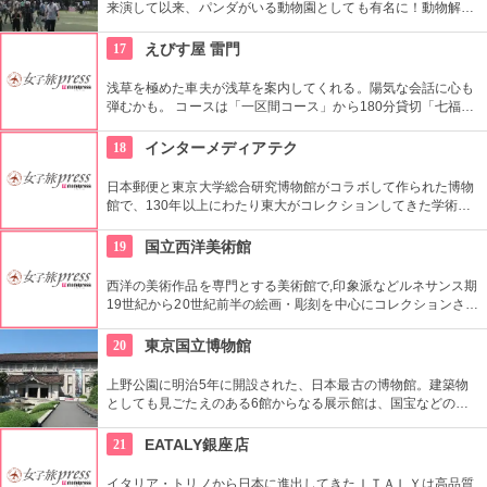
来演して以来、パンダがいる動物園としても有名に！動物解説
員による無料のガイドツアーに参加もお勧め。
17
えびす屋 雷門
浅草を極めた車夫が浅草を案内してくれる。陽気な会話に心も
弾むかも。 コースは「一区間コース」から180分貸切「七福神
巡り」まで6種類あり。結婚式、イベント・出張での利用も大
好評だとか。
18
インターメディアテク
日本郵便と東京大学総合研究博物館がコラボして作られた博物
館で、130年以上にわたり東大がコレクションしてきた学術コ
レクションの他にも弥生時代の土器など歴史的標本も展示され
ている。
19
国立西洋美術館
西洋の美術作品を専門とする美術館で,印象派などルネサンス期
19世紀から20世紀前半の絵画・彫刻を中心にコレクションされ
ている。なかでも西洋のオールド・マスター（18世紀以前の画
家）たちの作品を見ることができる美術館としは日本有数。ロ
20
東京国立博物館
ダンの「考える人」はこちらで見れる。設計はル・コルビジェ
が手掛け、建築・インテリア好きにもおすすめ。
上野公園に明治5年に開設された、日本最古の博物館。建築物
としても見ごたえのある6館からなる展示館は、国宝などの歴
史資料や日本やアジアの美術品など約11万点が所蔵されていま
す。オリジナルグッズを販売するミュージアムショップや食事
21
EATALY銀座店
もできるカフェなども併設されています。
イタリア・トリノから日本に進出してきたＩＴＡＬＹは高品質