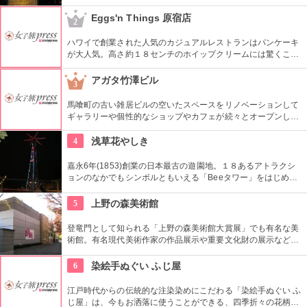
０組が出演する。昼・夜の部を通しで見ることができ、全席自
由席。
Eggs'n Things 原宿店
2
ハワイで創業された人気のカジュアルレストランはパンケーキ
が大人気。高さ約１８センチのホイップクリームには驚くこと
間違いなし。朝食メニューもおすすめ。
アガタ竹澤ビル
3
馬喰町の古い雑居ビルの空いたスペースをリノベーションして
ギャラリーや個性的なショップやカフェが続々とオープンした
複合施設。一見普通のビルだが、中はクリエイターたちが集う
注目を浴びるアートビルとなっている。
4
浅草花やしき
嘉永6年(1853)創業の日本最古の遊園地。１８あるアトラクシ
ョンのなかでもシンボルともいえる「Beeタワー」をはじめ、
日本現存最古のローラーコースターなど楽しいアトラクション
が揃う。
5
上野の森美術館
登竜門として知られる「上野の森美術館大賞展」でも有名な美
術館。有名現代美術作家の作品展示や重要文化財の展示など、
話題に富んだ展示が行われている。併設されたカフェで、足を
休めるのもいかが？
6
染絵手ぬぐい ふじ屋
江戸時代からの伝統的な注染染めにこだわる「染絵手ぬぐい ふ
じ屋」は、今もお洒落に使うことができる、四季折々の花柄や