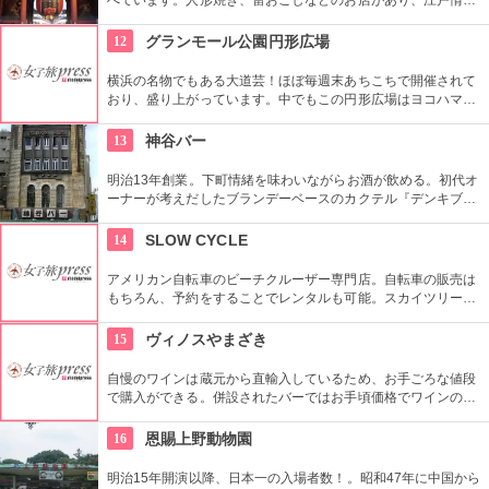
を感じさせる通りです。
12
グランモール公園円形広場
横浜の名物でもある大道芸！ほぼ毎週末あちこちで開催されて
おり、盛り上がっています。中でもこの円形広場はヨコハマ大
道芸のメインスタジアム！階段は客席へと早変わり！次々と疲
労される、驚きの芸に子供も大人も釘付けです！
13
神谷バー
明治13年創業。下町情緒を味わいながらお酒が飲める。初代オ
ーナーが考えだしたブランデーベースのカクテル『デンキブラ
ン』は登場以来お店の看板メニュー。一人でも気軽に入れるの
がいい。浅草を観光した際には是非立ち寄りたい。
14
SLOW CYCLE
アメリカン自転車のビーチクルーザー専門店。自転車の販売は
もちろん、予約をすることでレンタルも可能。スカイツリーや
周辺の観光におすすめです。さらに新たな試みとしてチャリカ
フェをオープンし、注目を集めている。
15
ヴィノスやまざき
自慢のワインは蔵元から直輸入しているため、お手ごろな値段
で購入ができる。併設されたバーではお手頃価格でワインのテ
イスティングができる。
16
恩賜上野動物園
明治15年開演以降、日本一の入場者数！。昭和47年に中国から