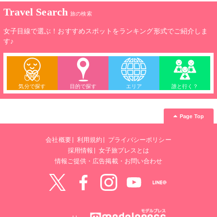
な方、ファッション業界の方、ファッションを学ぶ方、必見で
Travel Search
す。
旅の検索
女子目線で選ぶ！おすすめスポットをランキング形式でご紹介しま
す♪
気分で探す
目的で探す
エリア
誰と行く？
Page Top
会社概要
利用規約
プライバシーポリシー
採用情報
女子旅プレスとは
情報ご提供・広告掲載・お問い合わせ
Twitter
Facebook
instagram
YouTube
LINE@