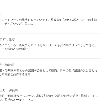
町
トレードマークの風情ある佇まいです。丹波大納言のつぶ餡たっぷりの小鯛
、ぜんざいなど、品の...
 東京：浅草
めにこだわる「染絵手ぬぐい ふじ屋」は、今もお洒落に使うことができる、
を常時200種類取り...
上野・御徒町
業者・岩崎家本邸とその庭園を公園として整備。日本の西洋建築の父と言われ
本格的な西洋木造建築...
：上野・御徒町
館で,印象派などルネサンス期19世紀から20世紀前半の絵画・彫刻を中心に
も西洋のオールド・マ...