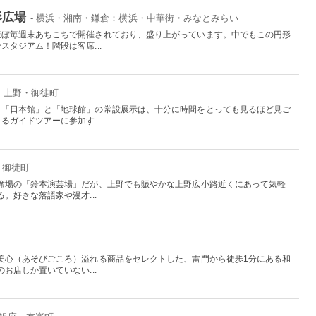
形広場
- 横浜・湘南・鎌倉：横浜・中華街・みなとみらい
ほぼ毎週末あちこちで開催されており、盛り上がっています。中でもこの円形
タジアム！階段は客席...
京：上野・御徒町
、「日本館」と「地球館」の常設展示は、十分に時間をとっても見るほど見ご
ガイドツアーに参加す...
・御徒町
席場の「鈴本演芸場」だが、上野でも賑やかな上野広小路近くにあって気軽
。好きな落語家や漫才...
美心（あそびごころ）溢れる商品をセレクトした、雷門から徒歩1分にある和
お店しか置いていない...