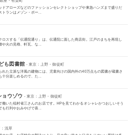
：銀座・有楽町
ッドアローズなどのファッションセレクトショップや東急ハンズまで盛りだ
トランはメゾン・ポー...
クロスする「伝通院通り」は、伝通院に面した商店街。江戸のまちを再現し
や火の見櫓、軒瓦、な...
ども図書館
- 東京：上野・御徒町
られた立派な洋風の建物には、児童向けの国内外の40万点もの図書が蔵書さ
十分楽しめるので、た...
ショウゾウ
- 東京：上野・御徒町
で働いた稲村省三さんのお店です。HPを見てわかるオシャレかつおしいそう
も行列やおみやげで喜...
京：浅草