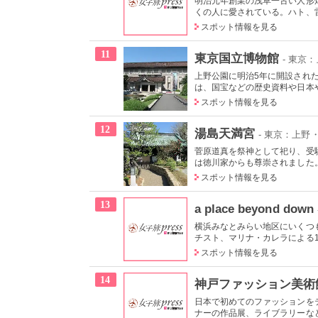
明治元年創業の浅草一古い人形
くの人に愛されている。ハト、雷
スポット情報を見る
11
東京国立博物館
- 東京
上野公園に明治5年に開設され
は、国宝などの歴史資料や日本やア
スポット情報を見る
12
湯島天満宮
- 東京：上野
菅原道真を祭神として祀り、受
は徳川家からも尊崇されました。
スポット情報を見る
13
a place beyond down
横浜みなとみらい地区にいくつ
チスト、マリナ・カレラによる19
スポット情報を見る
14
神戸ファッション美術
日本で初めてのファッションを
ナーの作品展、ライブラリーなど