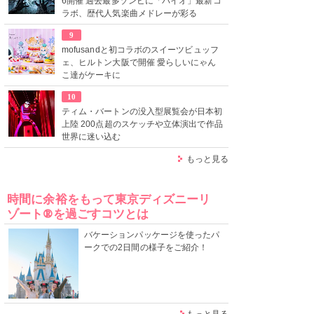
6開催 過去最多ゾンビに「バイオ」最新コ
ラボ、歴代人気楽曲メドレーが彩る
9
mofusandと初コラボのスイーツビュッフ
ェ、ヒルトン大阪で開催 愛らしいにゃん
こ達がケーキに
10
ティム・バートンの没入型展覧会が日本初
上陸 200点超のスケッチや立体演出で作品
世界に迷い込む
もっと見る
時間に余裕をもって東京ディズニーリ
ゾート®を過ごすコツとは
バケーションパッケージを使ったパ
ークでの2日間の様子をご紹介！
もっと見る