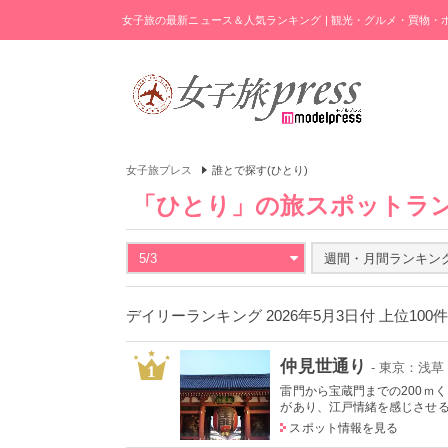
女子旅の最新ニュース＆人気ランキング | 観光・グルメ・買物
女子旅プレス
誰とで探す(ひとり)
「ひとり」の旅スポットラ
5/3
週間・月間ランキン
デイリーランキング 2026年5月3日付 上位100
仲見世通り
- 東京：浅草
1
雷門から宝蔵門までの200ｍ
があり、江戸情緒を感じさせ
スポット情報を見る