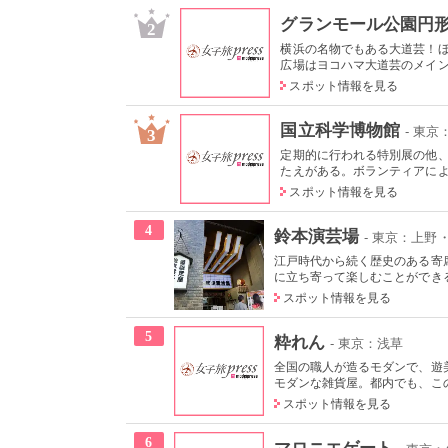
グランモール公園円
2
横浜の名物でもある大道芸！
広場はヨコハマ大道芸のメインス
スポット情報を見る
国立科学博物館
- 東
3
定期的に行われる特別展の他
たえがある。ボランティアによる
スポット情報を見る
4
鈴本演芸場
- 東京：上野
江戸時代から続く歴史のある寄
に立ち寄って楽しむことができる
スポット情報を見る
5
粋れん
- 東京：浅草
全国の職人が造るモダンで、遊
モダンな雑貨屋。都内でも、この
スポット情報を見る
6
マロニエゲート