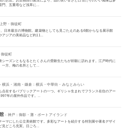
焼のお店。お店独自の製法により、品の良い甘さと口当たりのいい風味は多
門、五重塔など浅草に...
：上野・御徒町
た、日本最古の博物館。建築物としても見ごたえのある6館からなる展示館
ジアの美術品など約11...
・御徒町
験シーズンともなるとたくさんの受験生たちが祈願に訪れます。江戸時代に
一方、梅の名所として...
- 横浜・湘南・鎌倉：横浜・中華街・みなとみらい
も点在するパブリックアートの一つ。ギリシャ生まれでフランス在住のアー
97年の屋外作品です。...
館
- 神戸：御影・灘・ポートアイランド
テーマにした公立美術館です。多彩なアートを紹介する特別展や著名デザイ
見どころ充実。日ごろ...