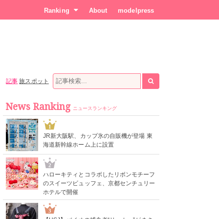
Ranking
About
modelpress
記事
旅スポット
News Ranking
ニュースランキング
1
JR新大阪駅、カップ氷の自販機が登場 東
海道新幹線ホーム上に設置
2
ハローキティとコラボしたリボンモチーフ
のスイーツビュッフェ、京都センチュリー
ホテルで開催
3