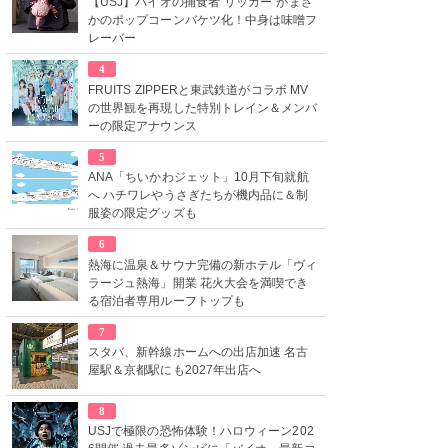
【USJ】バイオの捕食者“リッカー”がまさ
かのポップコーンバケツ化！中身は味噌フ
レーバー
4
FRUITS ZIPPERと東武鉄道がコラボ MV
の世界観を再現した特別トレイン＆メンバ
ーの限定アナウンス
5
ANA「ちいかわジェット」10月下旬就航
へ ハチワレやうさぎたちが機内品に＆制
服姿の限定グッズも
6
熱海に温泉＆サウナ完備の新ホテル「ヴィ
ラージュ熱海」開業 花火大会を満喫でき
る宿泊者専用ルーフトップも
7
スタバ、新幹線ホームへの出店加速 名古
屋駅＆京都駅にも2027年出店へ
8
USJで極限の恐怖体験！ハロウィーン202