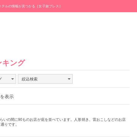
・ホテルの情報が見つかる［女子旅プレス］
ンキング
グ
絞込検索
件を表示
くらいの間に90ものお店が庇を並べています。人形焼き、雷おこしなどのお店
る通りです。