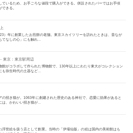
しているため、お手ごろな値段で購入ができる。併設されたバーではお手頃
ができる。
押上
923）年に創業したお煎餅の老舗。東京スカイツリーを訪れたときは、昔なが
てなしの心」にも触れ...
- 東京：東京駅周辺
物館がコラボして作られた博物館で、130年以上にわたり東大がコレクション
も弥生時代の土器など...
アの招き猫が。1063年に創建された歴史のある神社で、恋愛に効果があると
は、かわいい招き猫が...
わ浮世絵を扱う店として創業。当時の「伊場仙版」の絵は国内の美術館はも