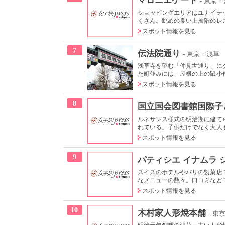
- 東京
ショッピングエリアはユナイテ
くさん。眺めの良い上層階のレス
スポット情報を見る
7
伝法院通り
- 東京：浅草
浅草寺を望む「仲見世通り」に
た町並みには、屋根の上の鼠小僧
スポット情報を見る
8
国立国会図書館国際子
ルネサンス様式の明治期に建て
れている。子供だけでなく大人も
スポット情報を見る
9
パティシエ イナムラ 
スイスのホテルやパリの製菓店
なメニューの数々。口コミなどで
スポット情報を見る
10
木村家人形焼本舗
- 東