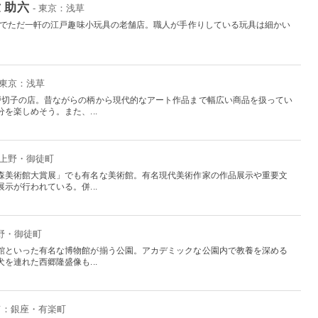
 助六
- 東京：浅草
日本でただ一軒の江戸趣味小玩具の老舗店。職人が手作りしている玩具は細かい
。
 東京：浅草
戸切子の店。昔ながらの柄から現代的なアート作品まで幅広い商品を扱ってい
を楽しめそう。また、...
：上野・御徒町
森美術館大賞展」でも有名な美術館。有名現代美術作家の作品展示や重要文
示が行われている。併...
上野・御徒町
館といった有名な博物館が揃う公園。アカデミックな公園内で教養を深める
を連れた西郷隆盛像も...
東京：銀座・有楽町