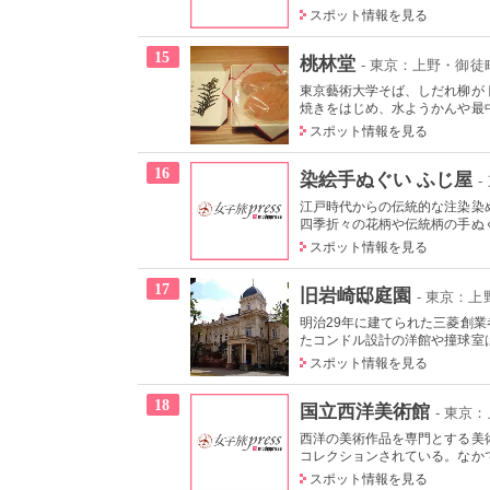
スポット情報を見る
15
桃林堂
- 東京：上野・御徒
東京藝術大学そば、しだれ柳が
焼きをはじめ、水ようかんや最中
スポット情報を見る
16
染絵手ぬぐい ふじ屋
-
江戸時代からの伝統的な注染染
四季折々の花柄や伝統柄の手ぬぐい
スポット情報を見る
17
旧岩崎邸庭園
- 東京：
明治29年に建てられた三菱創
たコンドル設計の洋館や撞球室は
スポット情報を見る
18
国立西洋美術館
- 東京
西洋の美術作品を専門とする美術
コレクションされている。なかで
スポット情報を見る