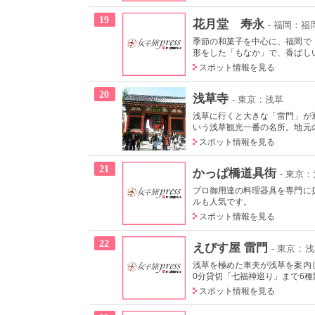
19
花月堂 寿永
- 福岡：福
季節の和菓子を中心に、福岡で
形をした「もなか」で、香ばしい
スポット情報を見る
20
浅草寺
- 東京：浅草
浅草に行くと大きな「雷門」が迎
いう浅草観光一番の名所。地元の
スポット情報を見る
21
かっぱ橋道具街
- 東京
プロ御用達の料理器具を専門に
ルも人気です。
スポット情報を見る
22
えびす屋 雷門
- 東京：
浅草を極めた車夫が浅草を案内
0分貸切「七福神巡り」まで6種類
スポット情報を見る