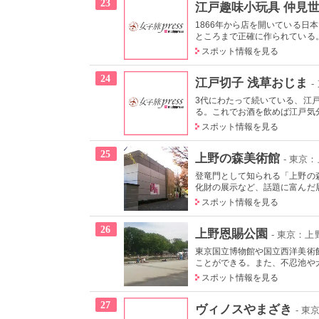
23
江戸趣味小玩具 仲見世
1866年から店を開いている
ところまで正確に作られている
スポット情報を見る
24
江戸切子 浅草おじま
-
3代にわたって続いている、江
る。これでお酒を飲めば江戸気分
スポット情報を見る
25
上野の森美術館
- 東京
登竜門として知られる「上野の
化財の展示など、話題に富んだ展
スポット情報を見る
26
上野恩賜公園
- 東京：
東京国立博物館や国立西洋美術
ことができる。また、不忍池や犬
スポット情報を見る
27
ヴィノスやまざき
- 