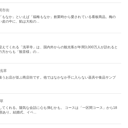
岡市街
「もなか」といえば「福梅もなか」創業時から愛されている看板商品。梅の
皮の中に、餡は大粒の...
えてくれる「浅草寺」は、国内外からの観光客が年間3,000万人が訪れると
方からも「観音様」の...
：浅草
扱うお店が並ぶ商店街です。他ではなかなか手に入らない器具や食品サンプ
浅草
してくれる。陽気な会話に心も弾むかも。 コースは「一区間コース」から18
あり。結婚式、イベ...