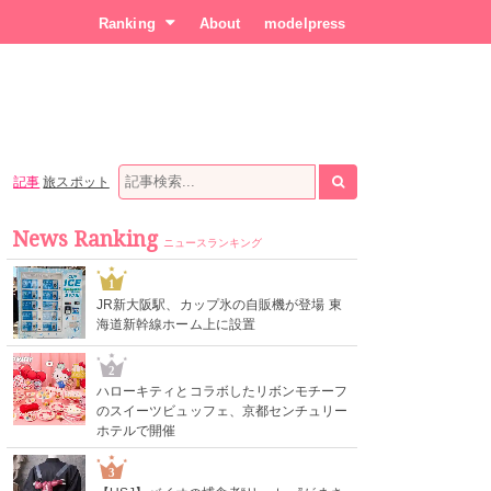
Ranking
About
modelpress
記事
旅スポット
News Ranking
ニュースランキング
1
JR新大阪駅、カップ氷の自販機が登場 東
海道新幹線ホーム上に設置
2
ハローキティとコラボしたリボンモチーフ
のスイーツビュッフェ、京都センチュリー
ホテルで開催
3