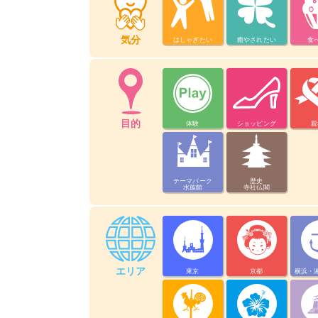
気分
はしゃぎたい
癒やされたい
食
目的
体験
ショッピング
親
テーマパーク
歴史
水族館
寺社仏閣
エリア
東京
京都
横浜・