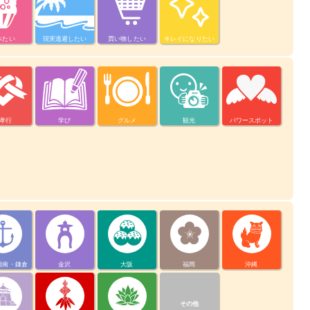
べたい
現実逃避したい
買い物したい
キレイになりたい
孝行
学び
グルメ
観光
パワースポット
湘南・鎌倉
金沢
大阪
福岡
沖縄
その他