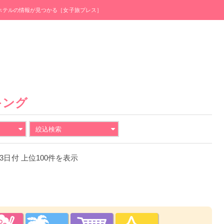
・ホテルの情報が見つかる［女子旅プレス］
キング
絞込検索
1月3日付 上位100件を表示