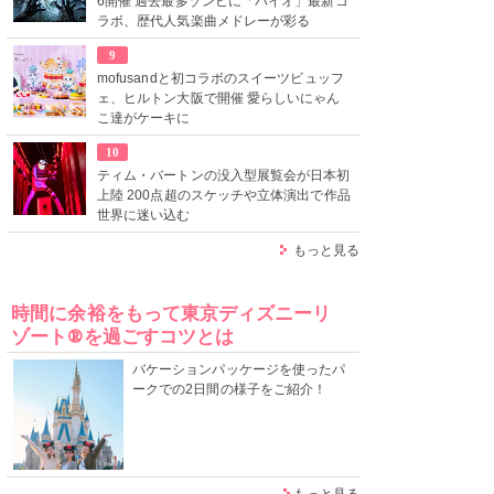
6開催 過去最多ゾンビに「バイオ」最新コ
ラボ、歴代人気楽曲メドレーが彩る
9
mofusandと初コラボのスイーツビュッフ
ェ、ヒルトン大阪で開催 愛らしいにゃん
こ達がケーキに
10
ティム・バートンの没入型展覧会が日本初
上陸 200点超のスケッチや立体演出で作品
世界に迷い込む
もっと見る
時間に余裕をもって東京ディズニーリ
ゾート®を過ごすコツとは
バケーションパッケージを使ったパ
ークでの2日間の様子をご紹介！
もっと見る