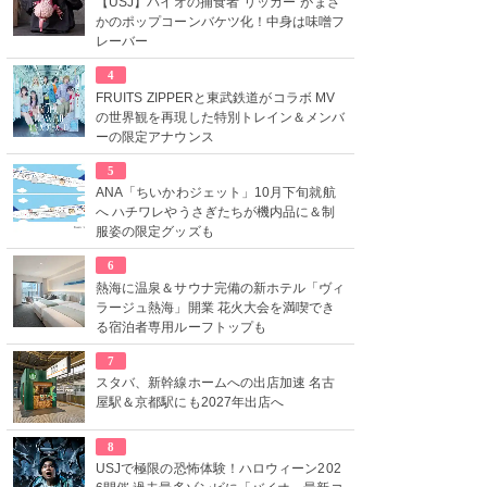
【USJ】バイオの捕食者“リッカー”がまさ
かのポップコーンバケツ化！中身は味噌フ
レーバー
4
FRUITS ZIPPERと東武鉄道がコラボ MV
の世界観を再現した特別トレイン＆メンバ
ーの限定アナウンス
5
ANA「ちいかわジェット」10月下旬就航
へ ハチワレやうさぎたちが機内品に＆制
服姿の限定グッズも
6
熱海に温泉＆サウナ完備の新ホテル「ヴィ
ラージュ熱海」開業 花火大会を満喫でき
る宿泊者専用ルーフトップも
7
スタバ、新幹線ホームへの出店加速 名古
屋駅＆京都駅にも2027年出店へ
8
USJで極限の恐怖体験！ハロウィーン202