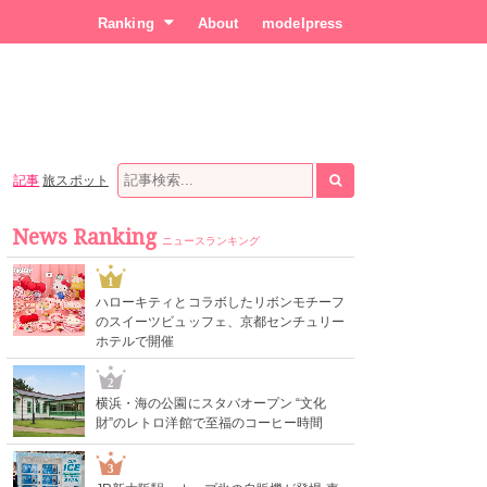
Ranking
About
modelpress
記事
旅スポット
News Ranking
ニュースランキング
1
ハローキティとコラボしたリボンモチーフ
のスイーツビュッフェ、京都センチュリー
ホテルで開催
2
横浜・海の公園にスタバオープン “文化
財”のレトロ洋館で至福のコーヒー時間
3