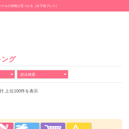
・ホテルの情報が見つかる［女子旅プレス］
キング
絞込検索
日付 上位100件を表示