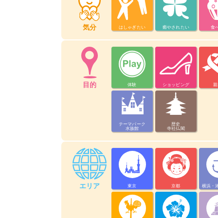
気分
はしゃぎたい
癒やされたい
食
目的
体験
ショッピング
親
テーマパーク
歴史
水族館
寺社仏閣
エリア
東京
京都
横浜・