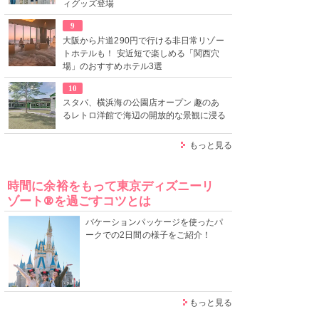
ィグッズ登場
9
大阪から片道290円で行ける非日常リゾー
トホテルも！ 安近短で楽しめる「関西穴
場」のおすすめホテル3選
10
スタバ、横浜海の公園店オープン 趣のあ
るレトロ洋館で海辺の開放的な景観に浸る
もっと見る
時間に余裕をもって東京ディズニーリ
ゾート®を過ごすコツとは
バケーションパッケージを使ったパ
ークでの2日間の様子をご紹介！
もっと見る