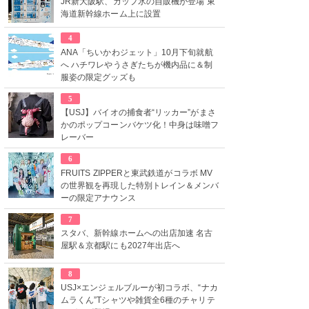
JR新大阪駅、カップ氷の自販機が登場 東
海道新幹線ホーム上に設置
4
ANA「ちいかわジェット」10月下旬就航
へ ハチワレやうさぎたちが機内品に＆制
服姿の限定グッズも
5
【USJ】バイオの捕食者“リッカー”がまさ
かのポップコーンバケツ化！中身は味噌フ
レーバー
6
FRUITS ZIPPERと東武鉄道がコラボ MV
の世界観を再現した特別トレイン＆メンバ
ーの限定アナウンス
7
スタバ、新幹線ホームへの出店加速 名古
屋駅＆京都駅にも2027年出店へ
8
USJ×エンジェルブルーが初コラボ、“ナカ
ムラくん”Tシャツや雑貨全6種のチャリテ